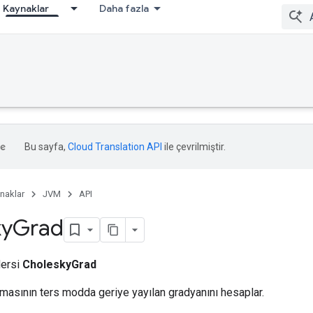
Kaynaklar
Daha fazla
Bu sayfa,
Cloud Translation API
ile çevrilmiştir.
naklar
JVM
API
ky
Grad
dersi
CholeskyGrad
masının ters modda geriye yayılan gradyanını hesaplar.