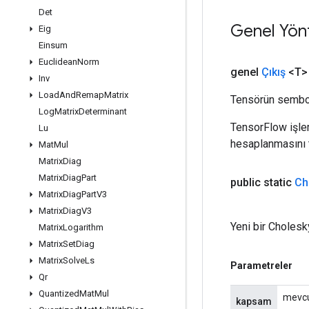
Det
Genel Yön
Eig
Einsum
Euclidean
Norm
genel
Çıkış
<T>
Inv
Load
And
Remap
Matrix
Tensörün sembol
Log
Matrix
Determinant
TensorFlow işleml
Lu
hesaplanmasını t
Mat
Mul
Matrix
Diag
Matrix
Diag
Part
public static
Ch
Matrix
Diag
Part
V3
Matrix
Diag
V3
Yeni bir Cholesk
Matrix
Logarithm
Matrix
Set
Diag
Matrix
Solve
Ls
Parametreler
Qr
Quantized
Mat
Mul
mevc
kapsam