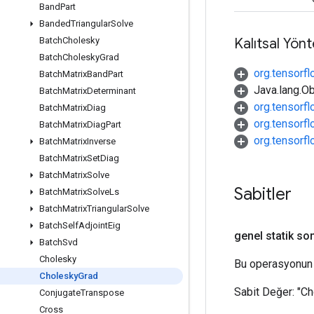
Band
Part
Banded
Triangular
Solve
Kalıtsal Yön
Batch
Cholesky
Batch
Cholesky
Grad
org.tensorf
Batch
Matrix
Band
Part
Java.lang.Ob
Batch
Matrix
Determinant
org.tensorf
Batch
Matrix
Diag
org.tensorf
Batch
Matrix
Diag
Part
org.tensorf
Batch
Matrix
Inverse
Batch
Matrix
Set
Diag
Batch
Matrix
Solve
Sabitler
Batch
Matrix
Solve
Ls
Batch
Matrix
Triangular
Solve
Batch
Self
Adjoint
Eig
genel statik so
Batch
Svd
Cholesky
Bu operasyonun 
Cholesky
Grad
Sabit Değer:
"Ch
Conjugate
Transpose
Cross