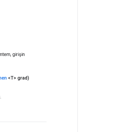
ntem, girişin
enen
<T> grad)
.