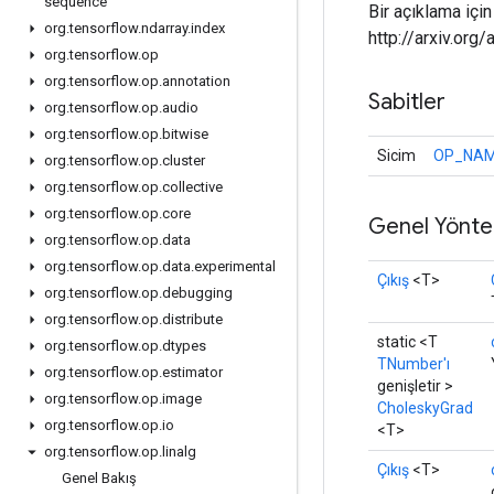
sequence
Bir açıklama için
org
.
tensorflow
.
ndarray
.
index
http://arxiv.org
org
.
tensorflow
.
op
org
.
tensorflow
.
op
.
annotation
Sabitler
org
.
tensorflow
.
op
.
audio
org
.
tensorflow
.
op
.
bitwise
Sicim
OP_NA
org
.
tensorflow
.
op
.
cluster
org
.
tensorflow
.
op
.
collective
org
.
tensorflow
.
op
.
core
Genel Yönte
org
.
tensorflow
.
op
.
data
org
.
tensorflow
.
op
.
data
.
experimental
Çıkış
<T>
org
.
tensorflow
.
op
.
debugging
org
.
tensorflow
.
op
.
distribute
static <T
org
.
tensorflow
.
op
.
dtypes
TNumber'ı
org
.
tensorflow
.
op
.
estimator
genişletir >
org
.
tensorflow
.
op
.
image
CholeskyGrad
org
.
tensorflow
.
op
.
io
<T>
org
.
tensorflow
.
op
.
linalg
Çıkış
<T>
Genel Bakış