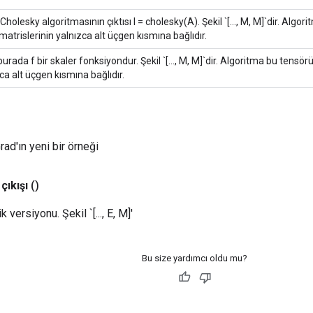
Cholesky algoritmasının çıktısı l = cholesky(A). Şekil `[..., M, M]`dir. Algo
 matrislerinin yalnızca alt üçgen kısmına bağlıdır.
burada f bir skaler fonksiyondur. Şekil `[..., M, M]`dir. Algoritma bu tensör
ca alt üçgen kısmına bağlıdır.
ad'ın yeni bir örneği
çıkışı
()
 versiyonu. Şekil `[..., E, M]'
Bu size yardımcı oldu mu?