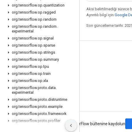
org
.
tensorflow
.
op
.
quantization
Aksi belirtilmediği sürece 
org
.
tensorflow
.
op
.
ragged
Ayrıntılı bilgi için
Google Dev
org
.
tensorflow
.
op
.
random
Son güncelleme tarihi: 202
org
.
tensorflow
.
op
.
random
.
experimental
org
.
tensorflow
.
op
.
signal
org
.
tensorflow
.
op
.
sparse
Bağlı kalma
org
.
tensorflow
.
op
.
strings
org
.
tensorflow
.
op
.
summary
Blog
org
.
tensorflow
.
op
.
tpu
Forum
org
.
tensorflow
.
op
.
train
GitHub
org
.
tensorflow
.
op
.
xla
org
.
tensorflow
.
proto
.
data
.
Twitter
experimental
YouTube
org
.
tensorflow
.
proto
.
distruntime
org
.
tensorflow
.
proto
.
example
org
.
tensorflow
.
proto
.
framework
org
.
tensorflow
.
proto
.
profiler
Şartlar
Gizlilik
Manage cookies
TensorFlow bültenine kaydolun
org
.
tensorflow
.
proto
.
util