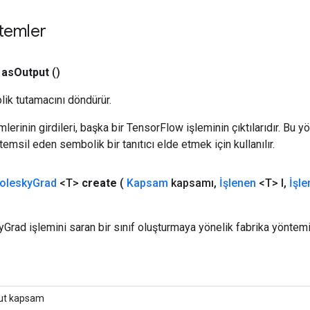
temler
as
Output
()
ik tutamacını döndürür.
erinin girdileri, başka bir TensorFlow işleminin çıktılarıdır. Bu yö
emsil eden sembolik bir tanıtıcı elde etmek için kullanılır.
olesky
Grad
<T>
create
(
Kapsam
kapsamı
,
İşlenen
<T> l
,
İşl
yGrad işlemini saran bir sınıf oluşturmaya yönelik fabrika yöntemi
ut kapsam