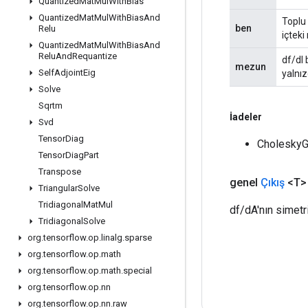
Quantized
Mat
Mul
With
Bias
Quantized
Mat
Mul
With
Bias
And
Toplu 
ben
Relu
içteki
Quantized
Mat
Mul
With
Bias
And
Relu
And
Requantize
df/dl 
mezun
Self
Adjoint
Eig
yalnız
Solve
Sqrtm
İadeler
Svd
Tensor
Diag
CholeskyGr
Tensor
Diag
Part
Transpose
genel
Çıkış
<T>
Triangular
Solve
Tridiagonal
Mat
Mul
df/dA'nın simetrik
Tridiagonal
Solve
org
.
tensorflow
.
op
.
linalg
.
sparse
org
.
tensorflow
.
op
.
math
org
.
tensorflow
.
op
.
math
.
special
org
.
tensorflow
.
op
.
nn
org
.
tensorflow
.
op
.
nn
.
raw