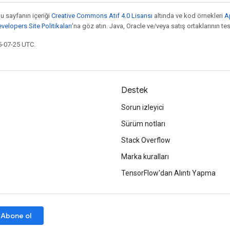
bu sayfanın içeriği
Creative Commons Atıf 4.0 Lisansı
altında ve kod örnekleri
A
elopers Site Politikaları
'na göz atın. Java, Oracle ve/veya satış ortaklarının tesc
5-07-25 UTC.
Destek
Sorun izleyici
Sürüm notları
Stack Overflow
Marka kuralları
TensorFlow'dan Alıntı Yapma
Abone ol