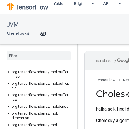
org.tensorflow.internal.types
Yükle
Bilgi
API
org.tensorflow.internal.types.registry
org.tensorflow.ndarray
org.tensorflow.ndarray.buffer
JVM
org.tensorflow.ndarray.buffer.layout
Genel bakış
API
org.tensorflow.ndarray.impl
org
.
tensorflow
.
ndarray
.
impl
.
buffer
org
.
tensorflow
.
ndarray
.
impl
.
buffer
.
adapter
org
.
tensorflow
.
ndarray
.
impl
.
buffer
.
layout
org
.
tensorflow
.
ndarray
.
impl
.
buffer
.
misc
TensorFlow
Kay
org
.
tensorflow
.
ndarray
.
impl
.
buffer
.
nio
Choles
org
.
tensorflow
.
ndarray
.
impl
.
buffer
.
raw
org
.
tensorflow
.
ndarray
.
impl
.
dense
halka açık final 
org
.
tensorflow
.
ndarray
.
impl
.
dimension
Cholesky algorit
org
.
tensorflow
.
ndarray
.
impl
.