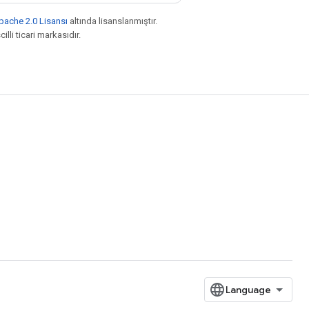
pache 2.0 Lisansı
altında lisanslanmıştır.
illi ticari markasıdır.