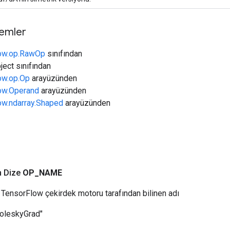
temler
low.op.RawOp
sınıfından
ject sınıfından
low.op.Op
arayüzünden
low.Operand
arayüzünden
low.ndarray.Shaped
arayüzünden
n Dize
OP
_
NAME
TensorFlow çekirdek motoru tarafından bilinen adı
oleskyGrad"