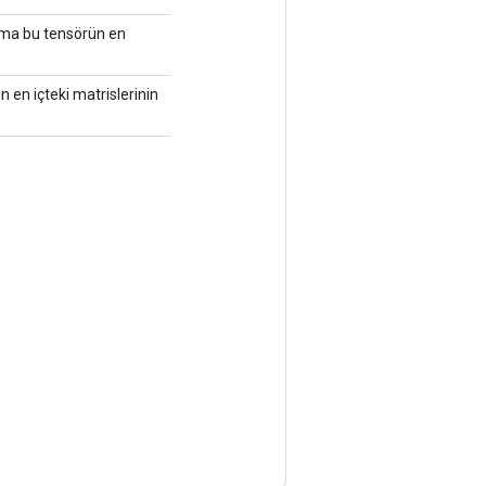
ritma bu tensörün en
ün en içteki matrislerinin