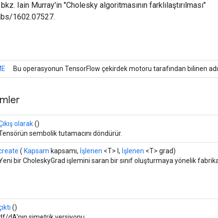
 bkz. Iain Murray'in "Cholesky algoritmasının farklılaştırılması"
/abs/1602.07527.
ME
Bu operasyonun TensorFlow çekirdek motoru tarafından bilinen adı
mler
Çıkış olarak
()
Tensörün sembolik tutamacını döndürür.
create
(
Kapsam
kapsamı,
İşlenen
<T> l,
İşlenen
<T> grad)
Yeni bir CholeskyGrad işlemini saran bir sınıf oluşturmaya yönelik fabrik
çıktı
()
df/dA'nın simetrik versiyonu.