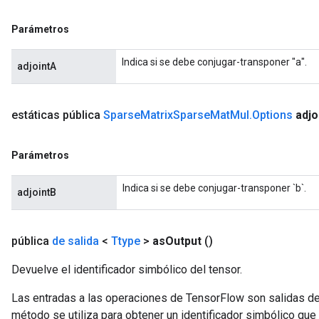
Parámetros
Indica si se debe conjugar-transponer "a".
adjointA
estáticas pública
Sparse
Matrix
Sparse
Mat
Mul
.
Options
adjo
Parámetros
Indica si se debe conjugar-transponer `b`.
adjointB
pública
de salida
<
Ttype
>
as
Output
()
Devuelve el identificador simbólico del tensor.
Las entradas a las operaciones de TensorFlow son salidas de
método se utiliza para obtener un identificador simbólico que 