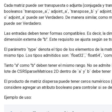
Cada matriz puede ser transpuesta o adjunta (conjugada y tr
booleanos `transpose_a`,` adjoint_a`, `transpose_b` y` adjoi
o` adjoint_a` puede ser Verdadero. De manera similar, como m
puede ser Verdadero.
Las entradas deben tener formas compatibles. Es decir, la dime
dimensión externa de "b". Este requisito se ajusta según se tra
El parámetro `type` denota el tipo de los elementos de la matr
mismo tipo. Los tipos admitidos son: `float32`,` float64`, `c
Tanto "a" como "b" deben tener el mismo rango. No se admite l
lote de CSRSparseMatrices 2D dentro de `a` y` b` debe tener
El producto de matriz dispersa puede tener ceros numéricos (
considere agregar un atributo booleano para controlar si se de
Ejemplo de uso: