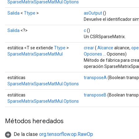
SparseMatrixSparseMatMul.Options
Salida
<
Ttype
>
asOutput
()
Devuelve el identificador sim
Salida
<?>
c
()
Un CSRSparseMatrix.
estática <T se extiende
Ttype
>
crear
(
Alcance
alcance,
ope
SparseMatrixSparseMatMul
Opciones ...
Opciones)
Método de fábrica para cre
operación SparseMatrixSpa
estáticas
transposeA
(Boolean trans
SparseMatrixSparseMatMul.Options
estáticas
transposeB
(Boolean trans
SparseMatrixSparseMatMul.Options
Métodos heredados
De la clase
org.tensorflow.op.RawOp