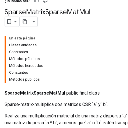
¿Te resultó útil?
Sparse
Matrix
Sparse
Mat
Mul
En esta página
Clases anidadas
Constantes
Métodos públicos
Métodos heredados
Constantes
Métodos públicos
r
SparseMatrixSparseMatMul
public final class
Sparse-matrix-multiplica dos matrices CSR `a` y` b`.
Realiza una multiplicación matricial de una matriz dispersa `a
una matriz dispersa `a * b`, a menos que` a` o `b` estén trans