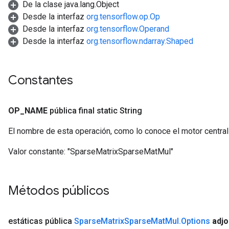
De la clase java.lang.Object
Desde la interfaz
org.tensorflow.op.Op
Desde la interfaz
org.tensorflow.Operand
Desde la interfaz
org.tensorflow.ndarray.Shaped
Constantes
OP
_
NAME
pública final static String
El nombre de esta operación, como lo conoce el motor centra
Valor constante:
"SparseMatrixSparseMatMul"
Métodos públicos
estáticas pública
Sparse
Matrix
Sparse
Mat
Mul
.
Options
adjo