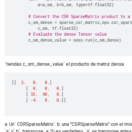
           a
=
a_sm
,
 b
=
b_sm
,
 type
=
tf
.
float32
)
# Convert the CSR SparseMatrix product to a
       c_sm_dense 
=
 sparse_csr_matrix_ops
.
csr_spar
           c_sm
,
 tf
.
float32
)
# Evaluate the dense Tensor value
       c_sm_dense_value 
=
 sess
.
run
(
c_sm_dense
)
`tiendas c_sm_dense_value` el producto de matriz densa:
[[
2.
0.
0.
]
[
0.
0.
0.
]
[
35.
40.
0.
]
[
-
4.
0.
0.
]]
a: Un` CSRSparseMatrix`. b: una "CSRSparseMatrix" con el mismo
`a` y` b`. transpose_a: Si es verdadero, `a` se transpone antes