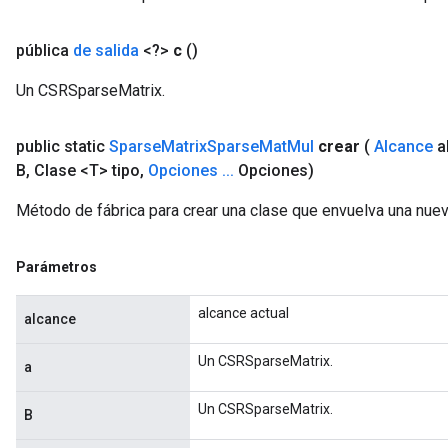
pública
de salida
<?>
c
()
Un CSRSparseMatrix.
public static
Sparse
Matrix
Sparse
Mat
Mul
crear
(
Alcance
a
B
,
Clase <T> tipo
,
Opciones
.
.
.
Opciones)
Método de fábrica para crear una clase que envuelva una nu
Parámetros
alcance actual
alcance
Un CSRSparseMatrix.
a
Un CSRSparseMatrix.
B