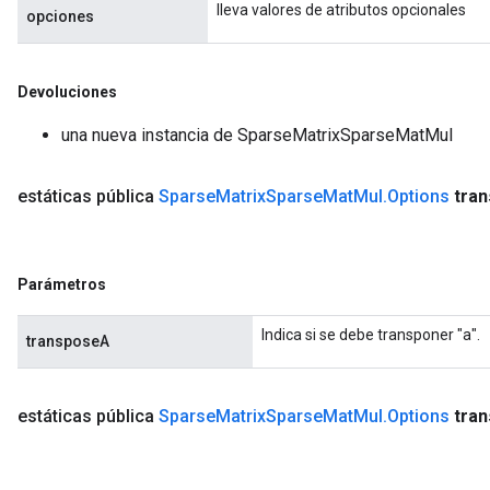
lleva valores de atributos opcionales
opciones
Devoluciones
una nueva instancia de SparseMatrixSparseMatMul
estáticas pública
Sparse
Matrix
Sparse
Mat
Mul
.
Options
tra
Parámetros
Indica si se debe transponer "a".
transposeA
estáticas pública
Sparse
Matrix
Sparse
Mat
Mul
.
Options
tra