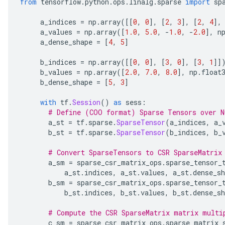
from
 tensorflow
.
python
.
ops
.
linalg
.
sparse 
import
 sp
     a_indices 
=
 np
.
array
([[
0
,
0
],
[
2
,
3
],
[
2
,
4
],
     a_values 
=
 np
.
array
([
1.0
,
5.0
,
-
1.0
,
-
2.0
],
 n
     a_dense_shape 
=
[
4
,
5
]
     b_indices 
=
 np
.
array
([[
0
,
0
],
[
3
,
0
],
[
3
,
1
]]
     b_values 
=
 np
.
array
([
2.0
,
7.0
,
8.0
],
 np
.
float
     b_dense_shape 
=
[
5
,
3
]
with
 tf
.
Session
()
as
 sess
:
# Define (COO format) Sparse Tensors over N
       a_st 
=
 tf
.
sparse
.
SparseTensor
(
a_indices
,
 a_
       b_st 
=
 tf
.
sparse
.
SparseTensor
(
b_indices
,
 b_
# Convert SparseTensors to CSR SparseMatrix
       a_sm 
=
 sparse_csr_matrix_ops
.
sparse_tensor_
           a_st
.
indices
,
 a_st
.
values
,
 a_st
.
dense_sh
       b_sm 
=
 sparse_csr_matrix_ops
.
sparse_tensor_
           b_st
.
indices
,
 b_st
.
values
,
 b_st
.
dense_sh
# Compute the CSR SparseMatrix matrix multi
       c_sm 
=
 sparse_csr_matrix_ops
.
sparse_matrix_