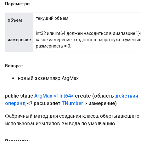
Параметры
текущий объем
объем
int32 или int64 должен находиться в диапазоне `[-r
измерение
какое измерение входного тензора нужно уменьш
размерность = 0.
Возврат
новый экземпляр ArgMax
public static
Arg
Max
<TInt64>
create
(область
действия
,
операнд
<? расширяет
TNumber
> измерение)
Фабричный метод для создания класса, обертывающего 
использованием типов вывода по умолчанию.