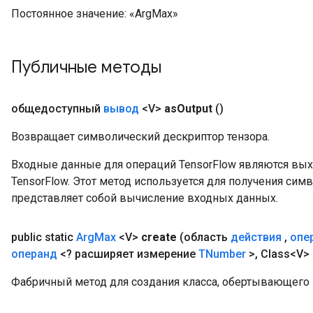
Постоянное значение:
«ArgMax»
Публичные методы
общедоступный
вывод
<V>
as
Output
()
Возвращает символический дескриптор тензора.
Входные данные для операций TensorFlow являются вы
TensorFlow. Этот метод используется для получения сим
представляет собой вычисление входных данных.
public static
Arg
Max
<V>
create
(область
действия
,
опе
операнд
<? расширяет измерение
TNumber
>
,
Class<V> 
Фабричный метод для создания класса, обертывающего