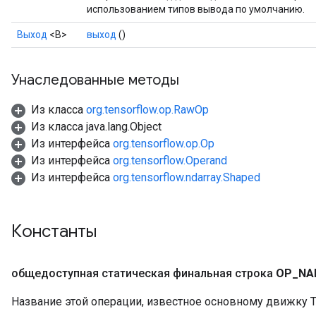
использованием типов вывода по умолчанию.
Выход
<В>
выход
()
Унаследованные методы
Из класса
org.tensorflow.op.RawOp
Из класса java.lang.Object
Из интерфейса
org.tensorflow.op.Op
Из интерфейса
org.tensorflow.Operand
Из интерфейса
org.tensorflow.ndarray.Shaped
Константы
общедоступная статическая финальная строка
OP
_
NA
Название этой операции, известное основному движку T