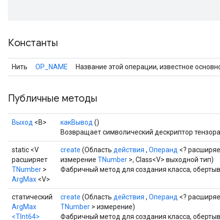
Константы
Нить
OP_NAME
Название этой операции, известное основн
Публичные методы
Выход
<В>
какВывод
()
Возвращает символический дескриптор тензора
static <V
create
(Область
действия
,
Операнд
<? расширя
расширяет
измерение
TNumber
>, Class<V> выходной тип)
TNumber
>
Фабричный метод для создания класса, оберты
ArgMax
<V>
статический
create
(Область
действия
,
Операнд
<? расширя
ArgMax
TNumber
> измерение)
<TInt64>
Фабричный метод для создания класса, оберты