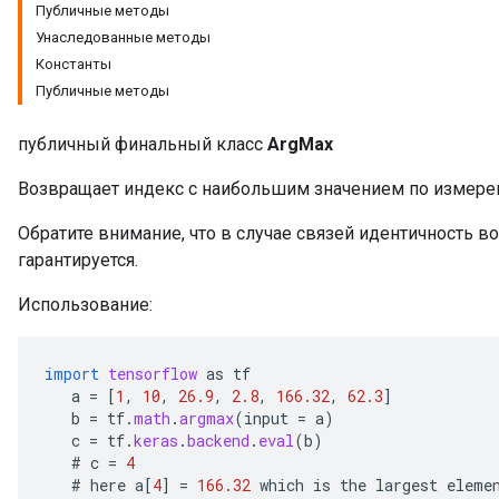
Публичные методы
Унаследованные методы
Константы
Публичные методы
публичный финальный класс
ArgMax
Возвращает индекс с наибольшим значением по измерен
Обратите внимание, что в случае связей идентичность 
гарантируется.
Использование:
import
tensorflow
as
tf
a
=
[
1
,
10
,
26.9
,
2.8
,
166.32
,
62.3
]
b
=
tf
.
math
.
argmax
(
input
=
a
)
c
=
tf
.
keras
.
backend
.
eval
(
b
)
#
c
=
4
#
here
a
[
4
]
=
166.32
which
is
the
largest
eleme