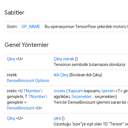
Sabitler
Sicim
OP_NAME
Bu operasyonun TensorFlow çekirdek motoru ta
Genel Yöntemler
Çıkış
<U>
Çıkış olarak
()
Tensörün sembolik tutamacını döndürür.
statik
ikili Çıkış
(Boolean ikili Çıkış)
DenseBincount.Options
static <U
TNumber'ı
create
(
Kapsam
kapsamı,
İşlenen
<T> gir
genişletir, T
TNumber'ı
ağırlıkları,
Seçenekler...
seçenekleri)
genişletir >
Yeni bir DenseBincount işlemini saran bir
DenseBincount
<U>
Çıkış
<U>
çıktı
()
Uzunluğu "size"ye eşit olan 1D "Tensör" ve