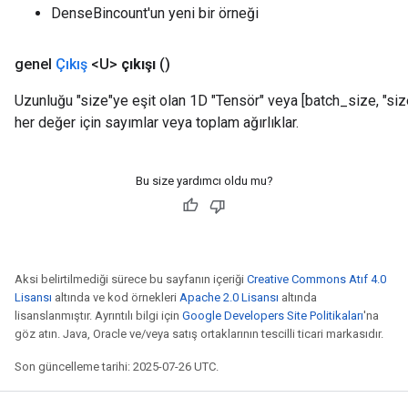
DenseBincount'un yeni bir örneği
genel
Çıkış
<U>
çıkışı
()
Uzunluğu "size"ye eşit olan 1D "Tensör" veya [batch_size, "size"
her değer için sayımlar veya toplam ağırlıklar.
Bu size yardımcı oldu mu?
Aksi belirtilmediği sürece bu sayfanın içeriği
Creative Commons Atıf 4.0
Lisansı
altında ve kod örnekleri
Apache 2.0 Lisansı
altında
lisanslanmıştır. Ayrıntılı bilgi için
Google Developers Site Politikaları
'na
göz atın. Java, Oracle ve/veya satış ortaklarının tescilli ticari markasıdır.
Son güncelleme tarihi: 2025-07-26 UTC.