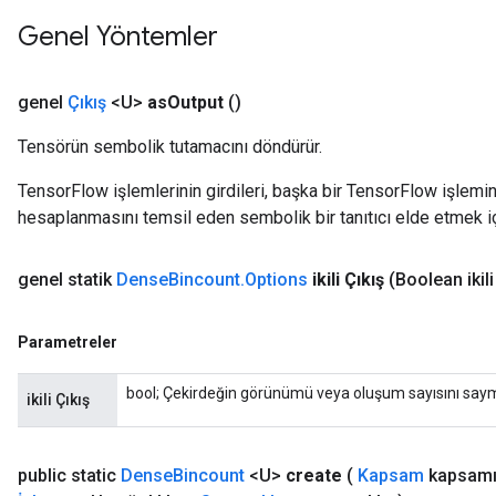
Genel Yöntemler
genel
Çıkış
<U>
as
Output
()
Tensörün sembolik tutamacını döndürür.
TensorFlow işlemlerinin girdileri, başka bir TensorFlow işleminin
hesaplanmasını temsil eden sembolik bir tanıtıcı elde etmek için
genel statik
Dense
Bincount
.
Options
ikili Çıkış
(Boolean ikili
Parametreler
bool; Çekirdeğin görünümü veya oluşum sayısını say
ikili Çıkış
public static
Dense
Bincount
<U>
create
(
Kapsam
kapsam