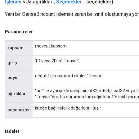
İşlenen
<U> ağırlıkları
,
Seçenekler
.
.
.
seçenekler)
Yeni bir DenseBincount işlemini saran bir sınıf oluşturmaya yön
Parametreler
mevcut kapsam
kapsam
1D veya 2D int 'Tensör'.
giriş
negatif olmayan int skaler 'Tensör'.
boyut
"arr" ile aynı şekle sahip bir int32, int64, float32 vey
ağırlıklar
"Tensör"dür; bu durumda tüm ağırlıklar 1'e eşit gibi da
isteğe bağlı nitelik değerlerini taşır
seçenekler
İadeler