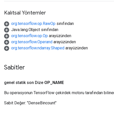
Kalıtsal Yöntemler
org.tensorflow.op.RawOp
sınıfından
Java.lang.Object sınıfından
org.tensorflow.op.Op
arayüzünden
org.tensorflow.Operand
arayüzünden
org.tensorflow.ndarray.Shaped
arayüzünden
Sabitler
genel statik son Dize
OP
_
NAME
Bu operasyonun TensorFlow çekirdek motoru tarafından biline
Sabit Değer:
"DenseBincount"