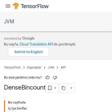
JVM
Bu sayfa,
Cloud Translation API
ile çevrilmiştir.
TensorFlow
Kaynaklar
JVM
API
Bu size yardımcı oldu mu?
Dense
Bincount
Bu sayfada
İç İçe Sınıflar