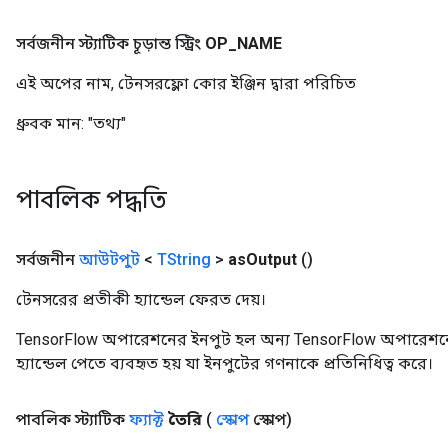
সর্বজনীন স্ট্যাটিক চূড়ান্ত স্ট্রিং
OP
_
NAME
এই অপের নাম, টেনসরফ্লো কোর ইঞ্জিন দ্বারা পরিচিত
ধ্রুবক মান:
"তথ্য"
পাবলিক পদ্ধতি
সর্বজনীন
আউটপুট
<
TString
>
as
Output
()
টেনসরের প্রতীকী হ্যান্ডেল ফেরত দেয়।
TensorFlow অপারেশনের ইনপুট হল অন্য TensorFlow অপারেশনে
হ্যান্ডেল পেতে ব্যবহৃত হয় যা ইনপুটের গণনাকে প্রতিনিধিত্ব করে।
পাবলিক স্ট্যাটিক
ফ্যাক্ট
তৈরি
(
স্কোপ
স্কোপ)