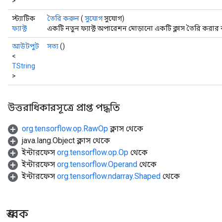
>
স্ট্যাটিক
তৈরি করুন
(
সুযোগ
সুযোগ)
ফ্যাক্ট
একটি নতুন ফ্যাক্ট অপারেশন মোড়ানো একটি ক্লাস তৈরি করার 
আউটপুট
সত্য
()
<
TString
>
উত্তরাধিকারসূত্রে প্রাপ্ত পদ্ধতি
org.tensorflow.op.RawOp
ক্লাস থেকে
java.lang.Object ক্লাস থেকে
ইন্টারফেস
org.tensorflow.op.Op
থেকে
ইন্টারফেস
org.tensorflow.Operand
থেকে
ইন্টারফেস
org.tensorflow.ndarray.Shaped
থেকে
ধ্রুবক