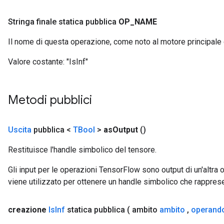
Stringa finale statica pubblica
OP
_
NAME
Il nome di questa operazione, come noto al motore principale
Valore costante:
"IsInf"
Metodi pubblici
Uscita
pubblica <
TBool
>
as
Output
()
Restituisce l'handle simbolico del tensore.
Gli input per le operazioni TensorFlow sono output di un'alt
viene utilizzato per ottenere un handle simbolico che rappresent
creazione
Is
Inf
statica pubblica
( ambito
ambito
,
operand