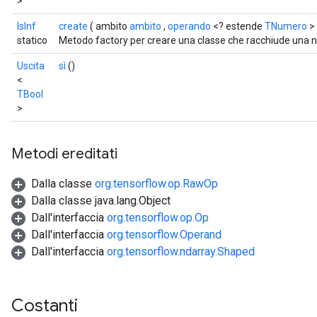
>
IsInf
create
( ambito
ambito
,
operando
<? estende
TNumero
> 
statico
Metodo factory per creare una classe che racchiude una n
Uscita
sì
()
<
TBool
>
Metodi ereditati
Dalla classe
org.tensorflow.op.RawOp
Dalla classe java.lang.Object
Dall'interfaccia
org.tensorflow.op.Op
Dall'interfaccia
org.tensorflow.Operand
Dall'interfaccia
org.tensorflow.ndarray.Shaped
Costanti