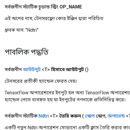
সর্বজনীন স্ট্যাটিক চূড়ান্ত স্ট্রিং
OP
_
NAME
এই অপের নাম, টেনসরফ্লো কোর ইঞ্জিন দ্বারা পরিচিত
ধ্রুবক মান:
"Ndtri"
পাবলিক পদ্ধতি
সর্বজনীন
আউটপুট
<T>
হিসাবে আউটপুট
()
টেনসরের প্রতীকী হ্যান্ডেল ফেরত দেয়।
TensorFlow অপারেশনের ইনপুট হল অন্য TensorFlow অপারেশনে
হ্যান্ডেল পেতে ব্যবহৃত হয় যা ইনপুটের গণনাকে প্রতিনিধিত্ব করে।
সর্বজনীন স্ট্যাটিক
Ndtri
<T>
তৈরি করুন
(
স্কোপ
স্কোপ
,
অপারেন্ড
<T
একটি নতুন Ndtri অপারেশন মোড়ানো একটি ক্লাস তৈরি করার কার