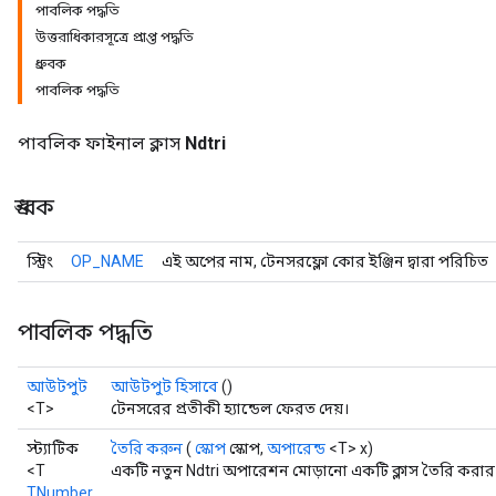
পাবলিক পদ্ধতি
উত্তরাধিকারসূত্রে প্রাপ্ত পদ্ধতি
ধ্রুবক
পাবলিক পদ্ধতি
পাবলিক ফাইনাল ক্লাস
Ndtri
ধ্রুবক
স্ট্রিং
OP_NAME
এই অপের নাম, টেনসরফ্লো কোর ইঞ্জিন দ্বারা পরিচিত
পাবলিক পদ্ধতি
আউটপুট
আউটপুট হিসাবে
()
<T>
টেনসরের প্রতীকী হ্যান্ডেল ফেরত দেয়।
স্ট্যাটিক
তৈরি করুন
(
স্কোপ
স্কোপ,
অপারেন্ড
<T> x)
<T
একটি নতুন Ndtri অপারেশন মোড়ানো একটি ক্লাস তৈরি করার 
TNumber