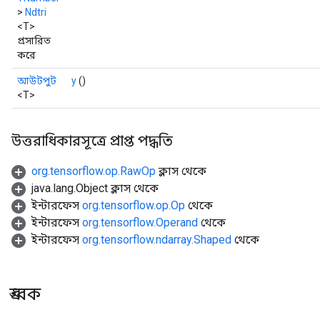
>
Ndtri
<T>
প্রসারিত
করে
আউটপুট
y
()
<T>
উত্তরাধিকারসূত্রে প্রাপ্ত পদ্ধতি
org.tensorflow.op.RawOp
ক্লাস থেকে
java.lang.Object ক্লাস থেকে
ইন্টারফেস
org.tensorflow.op.Op
থেকে
ইন্টারফেস
org.tensorflow.Operand
থেকে
ইন্টারফেস
org.tensorflow.ndarray.Shaped
থেকে
ধ্রুবক