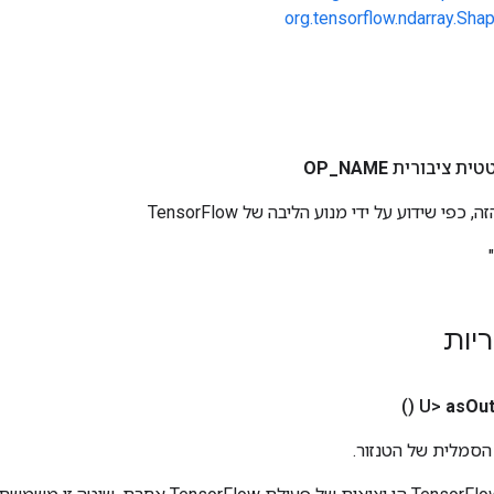
org.tensorflow.ndarray.Sha
טית ציבורית
NAME
_
OP
י שידוע על ידי מנוע הליבה של TensorFlow
ריות
()
as
Out
הסמלית של הטנזור.