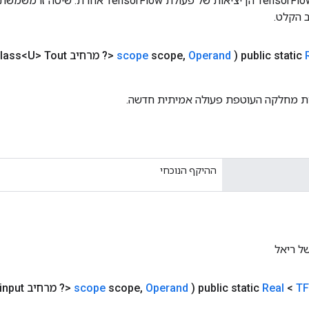
כניסות לפעולות TensorFlow הן יציאות של פעולת rFlow
 הקלט.
public static
(
Operand
,
scope
scope
<? מרחיב
lass<U> Tout)
ת מחלקה העוטפת פעולה אמיתית חדשה.
ההיקף הנוכחי
ל ריאל
TF
<
Real
public static
(
Operand
,
scope
scope
<? מרחיב
input)