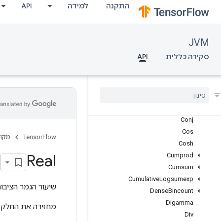
Atanh
התקנה
למידה
API
BesselI0
BesselI0e
BesselI1
JVM
BesselI1e
סקירה כללית
API
Betainc
Bincount
Ceil
Compare
And
Bitpack
Complex
Abs
Conj
Cos
TensorFlow
מקור
Cosh
Real
Cumprod
Cumsum
Cumulative
Logsumexp
שיעור הגמר הציבור
Dense
Bincount
Digamma
מחזירה את החלק 
Div