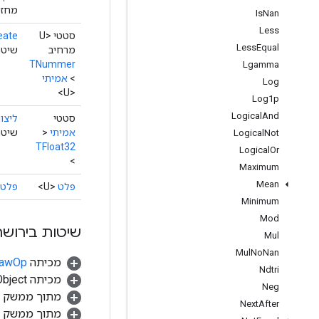
מחזי
Is
Nan
Less
סטטי <U
eate
Less
Equal
מרחיב
שיטת
TNummer
Lgamma
>
אמיתי
Log
<U>
Log1p
Logical
And
סטטי
ליצור
אמיתי
<
שיטת מפע
Logical
Not
TFloat32
Logical
Or
>
Maximum
Mean
פלט
<U>
פלט
Minimum
Mod
שיטות בירושה
Mul
Mul
No
Nan
מכיתה
.RawOp
Ndtri
מכיתה java.lang.Object
Neg
מתוך ממשק
Next
After
מתוך ממשק