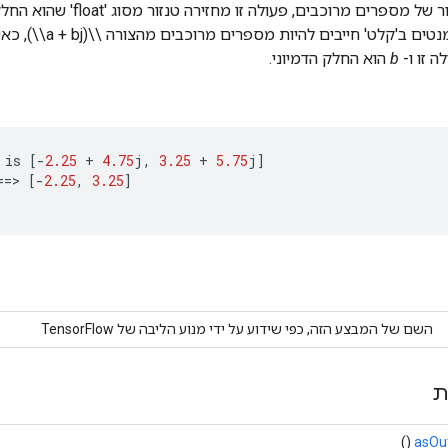
בהינתן 'קלט' טנסור של מספרים מרוכ
ה זו ו-
b
הוא החלק הדמיוני.
is
[-
2.25
+
4.75
j
,
3.25
+
5.75
j
]
==
>
[-
2.25
,
3.25
]
השם של המבצע הזה, כפי שידוע על ידי מנוע הליבה של TensorFlow
ת
()
asOu