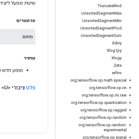
שיטת מפעל ליצירת מחלקה העוטפת 
Truncate
Mod
Unsorted
Segment
Max
פרמטרים
Unsorted
Segment
Min
Unsorted
Segment
Prod
Unsorted
Segment
Sum
תְחוּם
Xdivy
Xlog1py
מחזיר
Xlogy
Zeta
מופע חדש ש
erfinv
org
.
tensorflow
.
op
.
math
.
special
פלט
ציבורי <U>
פ
org
.
tensorflow
.
op
.
nn
org
.
tensorflow
.
op
.
nn
.
raw
org
.
tensorflow
.
op
.
quantization
org
.
tensorflow
.
op
.
ragged
org
.
tensorflow
.
op
.
random
org
.
tensorflow
.
op
.
random
.
experimental
org
.
tensorflow
.
op
.
signal