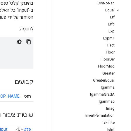
Div
No
Nan
ב-'input'. כל האלמנטים ב'קלט' חייבים להיות מספרים מרוכבים מהצורה \\(a + bj\\), כאשר
Equal
המוחזר על ידי פעול
Erf
Erfc
לְדוּגמָה:
Exp
Expm1
Fact
Floor
Floor
Div
Floor
Mod
Greater
Greater
Equal
קבועים
Igamma
Igamma
Grad
A
חוּט
OP_NAME
Igammac
Imag
שיטות ציבוריו
Invert
Permutation
Is
Finite
פלט
<U>
tput
Is
Inf