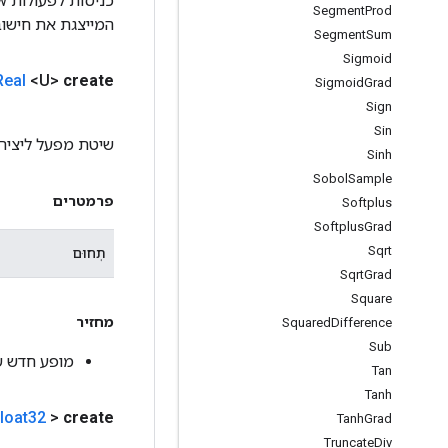
Segment
Prod
המייצגת את חישוב
Segment
Sum
Sigmoid
Real
<U>
create
Sigmoid
Grad
Sign
Sin
שיטת מפעל ליציר
Sinh
Sobol
Sample
פרמטרים
Softplus
Softplus
Grad
Sqrt
תְחוּם
Sqrt
Grad
Square
מחזיר
Squared
Difference
Sub
מופע חדש ש
Tan
Tanh
loat32
>
create
Tanh
Grad
Truncate
Div