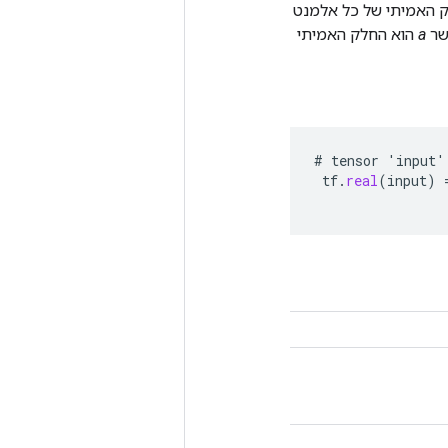
בים, פעולה זו מחזירה טנזור מסוג 'float' שהוא החלק האמיתי של כל אלמנט
a
הוא החלק האמיתי
#
tensor
'
input
'
tf
.
real
(
input
)