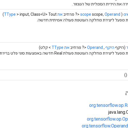
רה את הידית הסמלית של הטנזור.
cr
(
Operand
scope,
scope
<? מרחיב
את TType
> input, Class<U> Tout)
 מפעל ליצירת מחלקה העוטפת פעולה אמיתית חדשה.
(היקף
היקף
,
Operand
<? מרחיב
את TType
> קלט)
ל ליצירת מחלקה העוטפת פעולת Real חדשה באמצעות סוגי פלט ברירת מחדל.
()
org.tensorflow.op
org.tensorflow.op.Op
org.tensorflow.Operand