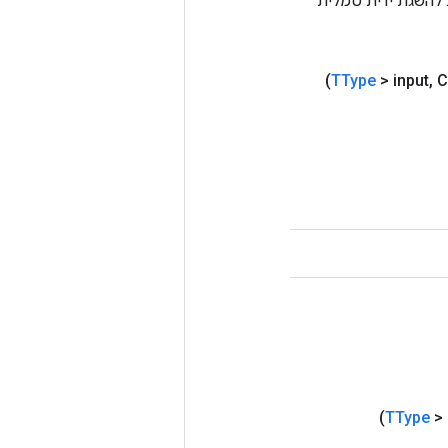
Tenso אחרת. שיטה זו משמשת להשגת ידית סמלית
TType
> input
,
C
TType
> 