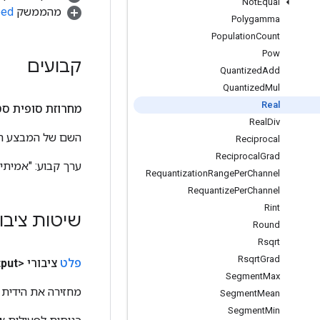
Not
Equal
מהממשק
ped
Polygamma
Population
Count
Pow
קבועים
Quantized
Add
Quantized
Mul
Real
מחרוזת סופית סט
Real
Div
השם של המבצע הזה, כפ
Reciprocal
Reciprocal
Grad
ערך קבוע:
"אמיתי"
Requantization
Range
Per
Channel
Requantize
Per
Channel
Rint
שיטות ציבו
Round
Rsqrt
Rsqrt
Grad
פלט
ציבורי <U>
put
Segment
Max
מחזירה את הידית 
Segment
Mean
Segment
Min