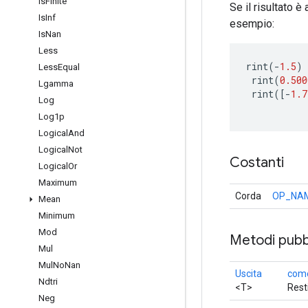
Is
Finite
Se il risultato è
Is
Inf
esempio:
Is
Nan
Less
rint
(
-
1.5
)
Less
Equal
rint
(
0.500
Lgamma
rint
(
[-
1.7
Log
Log1p
Logical
And
Logical
Not
Costanti
Logical
Or
Maximum
Corda
OP_NA
Mean
Minimum
Mod
Metodi pubbl
Mul
Mul
No
Nan
Uscita
come
Ndtri
<T>
Rest
Neg