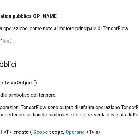
tatica pubblica
OP
_
NAME
ta operazione, come noto al motore principale di TensorFlow
"Rint"
bblici
 <T>
as
Output
()
ndle simbolico del tensore.
 operazioni TensorFlow sono output di un'altra operazione Tenso
 per ottenere un handle simbolico che rappresenta il calcolo dell'i
t
<T>
create
(
Scope
scope
,
Operand
<T> x)