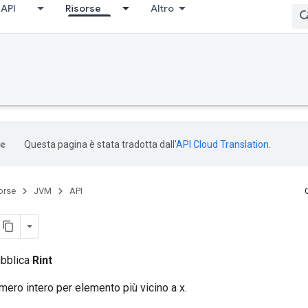
API
Risorse
Altro
Questa pagina è stata tradotta dall'
API Cloud Translation
.
orse
JVM
API
ubblica
Rint
umero intero per elemento più vicino a x.