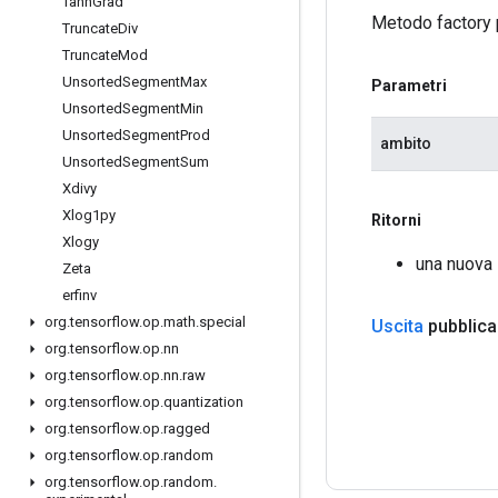
Tanh
Grad
Metodo factory 
Truncate
Div
Truncate
Mod
Unsorted
Segment
Max
Parametri
Unsorted
Segment
Min
Unsorted
Segment
Prod
ambito
Unsorted
Segment
Sum
Xdivy
Xlog1py
Ritorni
Xlogy
una nuova 
Zeta
erfinv
org
.
tensorflow
.
op
.
math
.
special
Uscita
pubblica
org
.
tensorflow
.
op
.
nn
org
.
tensorflow
.
op
.
nn
.
raw
org
.
tensorflow
.
op
.
quantization
org
.
tensorflow
.
op
.
ragged
org
.
tensorflow
.
op
.
random
org
.
tensorflow
.
op
.
random
.