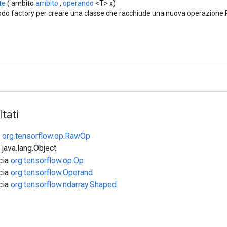
te
( ambito
ambito
,
operando
<T> x)
do factory per creare una classe che racchiude una nuova operazione R
tati
e
org.tensorflow.op.RawOp
 java.lang.Object
ccia
org.tensorflow.op.Op
ccia
org.tensorflow.Operand
ccia
org.tensorflow.ndarray.Shaped