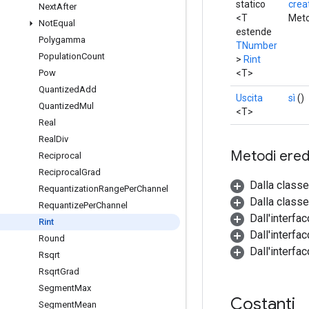
statico
crea
Next
After
<T
Meto
Not
Equal
estende
Polygamma
TNumber
Population
Count
>
Rint
<T>
Pow
Quantized
Add
Uscita
sì
()
Quantized
Mul
<T>
Real
Real
Div
Metodi eredi
Reciprocal
Reciprocal
Grad
Dalla class
Requantization
Range
Per
Channel
Dalla classe
Requantize
Per
Channel
Dall'interfa
Rint
Dall'interfa
Round
Dall'interfa
Rsqrt
Rsqrt
Grad
Segment
Max
Costanti
Segment
Mean