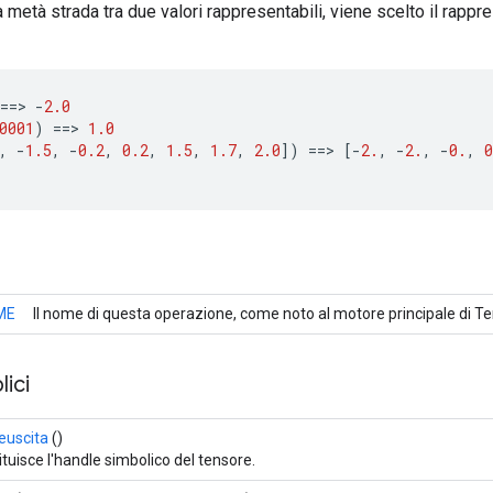
 a metà strada tra due valori rappresentabili, viene scelto il rappr
==
>
-
2.0
0001
)
==
>
1.0
,
-
1.5
,
-
0.2
,
0.2
,
1.5
,
1.7
,
2.0
]
)
==
>
[-
2.
,
-
2.
,
-
0.
,
0
ME
Il nome di questa operazione, come noto al motore principale di T
ici
uscita
()
ituisce l'handle simbolico del tensore.