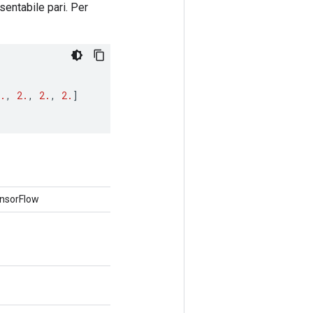
esentabile pari. Per
.
,
2.
,
2.
,
2.
]
ensorFlow