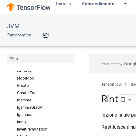
Installa
Apprendimento
Div
DivNoNan
Equal
JVM
Erf
Panoramica
Erfc
API
Exp
Expm1
Fact
Floor
Floor
Div
Floor
Mod
TensorFlow
Ris
Greater
Greater
Equal
Rint
Igamma
Igamma
Grad
A
lezione finale p
Igammac
Imag
Restituisce il n
Invert
Permutation