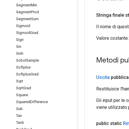
Segment
Min
Segment
Prod
Stringa finale s
Segment
Sum
Sigmoid
Il nome di ques
Sigmoid
Grad
Valore costante:
Sign
Sin
Sinh
Metodi pu
Sobol
Sample
Softplus
Softplus
Grad
Uscita
pubblica
Sqrt
Sqrt
Grad
Restituisce l'ha
Square
Gli input per le
Squared
Difference
viene utilizzato
Sub
Tan
Tanh
public static
Rin