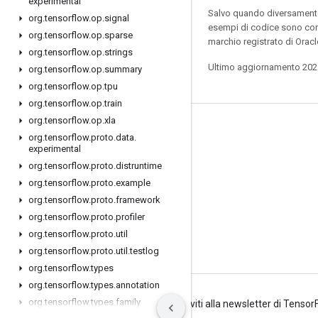
experimental
Salvo quando diversamente 
org
.
tensorflow
.
op
.
signal
esempi di codice sono con
org
.
tensorflow
.
op
.
sparse
marchio registrato di Oracl
org
.
tensorflow
.
op
.
strings
Ultimo aggiornamento 202
org
.
tensorflow
.
op
.
summary
org
.
tensorflow
.
op
.
tpu
org
.
tensorflow
.
op
.
train
org
.
tensorflow
.
op
.
xla
Resta connesso
org
.
tensorflow
.
proto
.
data
.
experimental
Blog
org
.
tensorflow
.
proto
.
distruntime
Forum
org
.
tensorflow
.
proto
.
example
GitHub
org
.
tensorflow
.
proto
.
framework
org
.
tensorflow
.
proto
.
profiler
Twitter
org
.
tensorflow
.
proto
.
util
YouTube
org
.
tensorflow
.
proto
.
util
.
testlog
org
.
tensorflow
.
types
org
.
tensorflow
.
types
.
annotation
org
.
tensorflow
.
types
.
family
Termini
Privacy
Manage cookies
Iscriviti alla newsletter di Tenso