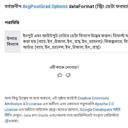
সর্বজনীন
Avg
Pool
Grad
.
Options
data
Format
(স্ট্রিং ডেটা ফরম্য
পরামিতি
ইনপুট এবং আউটপুট ডেটার ডেটা বিন্যাস উল্লেখ করুন। ডিফল্ট ফর্
উপাত্ত
করা হয়: [ব্যাচ, ইন_উচ্চতা, ইন_প্রস্থ, ইন_চ্যানেল]। বিকল্পভাবে
বিন্যাস
অর্ডার: [ব্যাচ, ইন_চ্যানেল, ইন_উচ্চতা, ইন_প্রস্থ]।
r
এটি কাজে লেগেছে?
t
অন্য কিছু উল্লেখ না করা থাকলে, এই পৃষ্ঠার কন্টেন্ট
Creative Commons
Attribution 4.0 License
-এর অধীনে এবং কোডের নমুনাগুলি
Apache 2.0
License
-এর অধীনে লাইসেন্স প্রাপ্ত। আরও জানতে,
Google Developers সাইট
নীতি
দেখুন। Java হল Oracle এবং/অথবা তার অ্যাফিলিয়েট সংস্থার রেজিস্টার্ড
ট্রেডমার্ক।