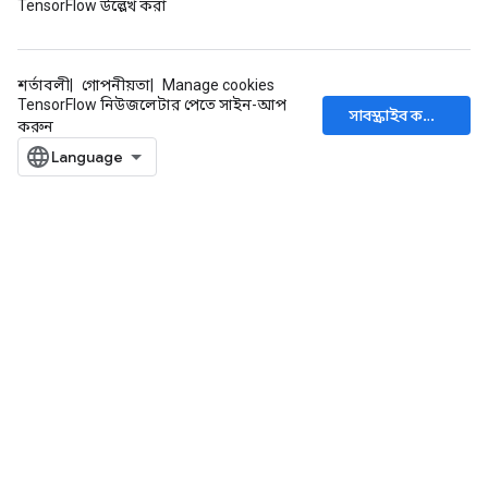
TensorFlow উল্লেখ করা
শর্তাবলী
গোপনীয়তা
Manage cookies
TensorFlow নিউজলেটার পেতে সাইন-আপ
সাবস্ক্রাইব করুন
করুন
ize