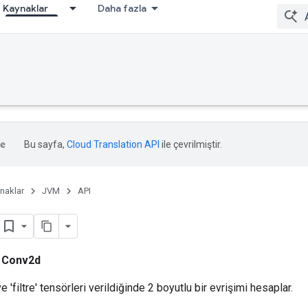
Kaynaklar
Daha fazla
Bu sayfa,
Cloud Translation API
ile çevrilmiştir.
naklar
JVM
API
ı
Conv2d
ve 'filtre' tensörleri verildiğinde 2 boyutlu bir evrişimi hesaplar.