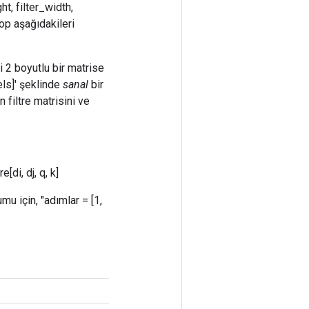
ht, filter_width,
 op aşağıdakileri
eki 2 boyutlu bir matrise
nels]' şeklinde
sanal
bir
 filtre matrisini ve
re[di, dj, q, k]
mu için, "adımlar = [1,