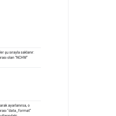
ler şu sırayla saklanır:
 sırası olan "NCHW"
larak ayarlanırsa, o
sırası "data_format"
yutlarındaki