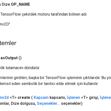
n Dize
OP
_
NAME
TensorFlow çekirdek motoru tarafından bilinen adı
onv2D"
temler
as
Output
()
ik tutamacını döndürür.
erinin girdileri, başka bir TensorFlow işleminin çıktılarıdır. Bu yö
emsil eden sembolik bir tanıtıcı elde etmek için kullanılır.
nv2d
<T>
create
(
Kapsam
kapsamı
,
İşlenen
<T> girişi
,
İşlen
ımlar
,
Dize dolgusu
,
Seçenekler
.
.
.
seçenekler)