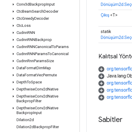
Dönüşüm2d.Seçe
Conv3d
Backprop
Input
Ctc
Beam
Search
Decoder
Çıkış
<T>
Ctc
Greedy
Decoder
Ctc
Loss
statik
Cudnn
RNN
Dönüşüm2d.Seçe
Cudnn
RNNBackprop
Cudnn
RNNCanonical
To
Params
Cudnn
RNNParams
To
Canonical
Kalıtsal Yön
Cudnn
Rnn
Params
Size
Data
Format
Dim
Map
org.tensorf
Data
Format
Vec
Permute
Java.lang.Ob
Depth
To
Space
org.tensorf
Depthwise
Conv2d
Native
org.tensorf
Depthwise
Conv2d
Native
org.tensorf
Backprop
Filter
Depthwise
Conv2d
Native
Backprop
Input
Sabitler
Dilation2d
Dilation2d
Backprop
Filter