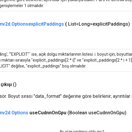
genişlemeler 1 olmalıdır.
nv2d
.
Optionsexplicit
Paddings
(
List<Long>explicit
Paddings)
ing', '"EXPLICIT"` ise, açık dolgu miktarlarının listesi. i. boyut için, boyu
 miktarı sırasıyla "explicit_paddings[2 * i]" ve "explicit_paddings[2 * i + 1
ICIT" değilse, "explicit_paddings" boş olmalıdır.
çıkışı
()
sör. Boyut sırası "data_format" değerine göre belirlenir; ayrıntılar 
nv2d
.
Options
use
Cudnn
On
Gpu
(Boolean use
Cudnn
On
Gpu)
Bu size yardımcı oldu mu?