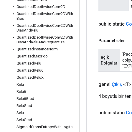
Quantized
Depthwise
Conv2D
Quantized
Depthwise
Conv2DWith
Bias
public static
Co
Quantized
Depthwise
Conv2DWith
Bias
And
Relu
Quantized
Depthwise
Conv2DWith
Parametreler
Bias
And
Relu
And
Requantize
Quantized
Instance
Norm
'Padd
Quantized
Max
Pool
açık
dolgu
Dolgular
Quantized
Relu
"EXPL
Quantized
Relu6
Quantized
Relu
X
genel
Çıkış
<T>
Relu
Relu6
4 boyutlu bir ten
Relu6Grad
Relu
Grad
public static
Co
Selu
Selu
Grad
Sigmoid
Cross
Entropy
With
Logits