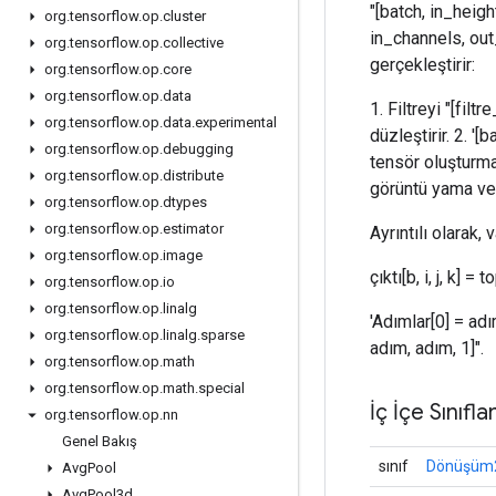
"[batch, in_heigh
org
.
tensorflow
.
op
.
cluster
in_channels, out_
org
.
tensorflow
.
op
.
collective
gerçekleştirir:
org
.
tensorflow
.
op
.
core
org
.
tensorflow
.
op
.
data
1. Filtreyi "[filt
org
.
tensorflow
.
op
.
data
.
experimental
düzleştirir. 2. '
org
.
tensorflow
.
op
.
debugging
tensör oluşturmak
org
.
tensorflow
.
op
.
distribute
görüntü yama vek
org
.
tensorflow
.
op
.
dtypes
org
.
tensorflow
.
op
.
estimator
Ayrıntılı olarak
org
.
tensorflow
.
op
.
image
çıktı[b, i, j, k] = 
org
.
tensorflow
.
op
.
io
org
.
tensorflow
.
op
.
linalg
'Adımlar[0] = adı
org
.
tensorflow
.
op
.
linalg
.
sparse
adım, adım, 1]".
org
.
tensorflow
.
op
.
math
org
.
tensorflow
.
op
.
math
.
special
İç İçe Sınıfla
org
.
tensorflow
.
op
.
nn
Genel Bakış
sınıf
Dönüşüm2
Avg
Pool
Avg
Pool3d