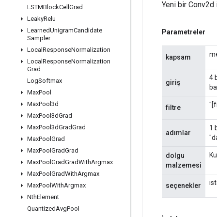
Yeni bir Conv2d 
LSTMBlock
Cell
Grad
Leaky
Relu
Learned
Unigram
Candidate
Parametreler
Sampler
Local
Response
Normalization
me
kapsam
Local
Response
Normalization
Grad
4 
Log
Softmax
giriş
ba
Max
Pool
Max
Pool3d
"[
filtre
Max
Pool3d
Grad
Max
Pool3d
Grad
Grad
1 
adımlar
"d
Max
Pool
Grad
Max
Pool
Grad
Grad
Ku
dolgu
Max
Pool
Grad
Grad
With
Argmax
malzemesi
Max
Pool
Grad
With
Argmax
is
seçenekler
Max
Pool
With
Argmax
Nth
Element
Quantized
Avg
Pool