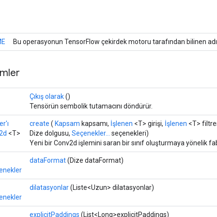
ME
Bu operasyonun TensorFlow çekirdek motoru tarafından bilinen adı
mler
Çıkış olarak
()
Tensörün sembolik tutamacını döndürür.
r'ı
create
(
Kapsam
kapsamı,
İşlenen
<T> girişi,
İşlenen
<T> filtre
2d
<T>
Dize dolgusu,
Seçenekler...
seçenekleri)
Yeni bir Conv2d işlemini saran bir sınıf oluşturmaya yönelik fa
dataFormat
(Dize dataFormat)
nekler
dilatasyonlar
(Liste<Uzun> dilatasyonlar)
nekler
explicitPaddings
(List<Long>explicitPaddings)