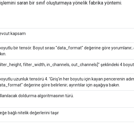
işlemini saran bir sınıf oluşturmaya yönelik fabrika yöntemi.
vcut kapsam
boyutlu bir tensör. Boyut sırası "data_format" değerine göre yorumlanır; a
kın.
filter_height, filter_width, in_channels, out_channels]" şeklindeki 4 boyu
boyutlu uzunluk tensörü 4. 'Giriş'in her boyutu için kayan pencerenin adım
ata_format" değerine göre belirlenir; ayrıntılar için aşağıya bakın.
llanılacak doldurma algoritmasının türü.
teğe bağlı nitelik değerlerini taşır