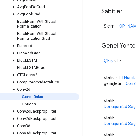
Avg
Pool3d
Grad
Sabitler
Avg
Pool
Grad
Batch
Norm
With
Global
Sicim
OP_NA
Normalization
Batch
Norm
With
Global
Normalization
Grad
Genel Yönte
Bias
Add
Bias
Add
Grad
Çıkış
<T>
Block
LSTM
Block
LSTMGrad
CTCLoss
V2
static <T
TNumbe
Compute
Accidental
Hits
genişletir >
Conv
Conv2d
Genel Bakış
statik
Options
Dönüşüm2d.Seçe
Conv2d
Backprop
Filter
statik
Conv2d
Backprop
Input
Dönüşüm2d.Seçe
Conv3d
Conv3d
Backprop
Filter
statik