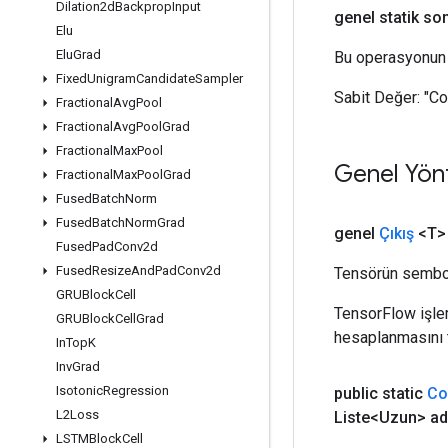
Dilation2d
Backprop
Input
genel statik so
Elu
Elu
Grad
Bu operasyonun 
Fixed
Unigram
Candidate
Sampler
Sabit Değer:
"C
Fractional
Avg
Pool
Fractional
Avg
Pool
Grad
Fractional
Max
Pool
Genel Yön
Fractional
Max
Pool
Grad
Fused
Batch
Norm
Fused
Batch
Norm
Grad
genel
Çıkış
<T>
Fused
Pad
Conv2d
Fused
Resize
And
Pad
Conv2d
Tensörün sembol
GRUBlock
Cell
TensorFlow işleml
GRUBlock
Cell
Grad
hesaplanmasını t
In
Top
K
Inv
Grad
Isotonic
Regression
public static
Co
L2Loss
Liste<Uzun> ad
LSTMBlock
Cell