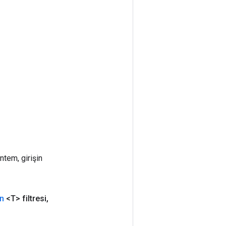
ntem, girişin
en
<T> filtresi
,