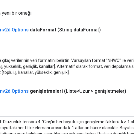
 yeni bir örneği
nv2d
.
Options
data
Format
(String data
Format)
e çıkış verilerinin veri formatını belirtin. Varsayılan format "NHWC" ile veri
 iş, yükseklik, genişlik, kanallar]. Alternatif olarak format, veri depolama
r: [toplu iş, kanallar, yükseklik, genişlik].
nv2d
.
Options
genişletmeleri
(Liste<Uzun> genişletmeler)
1-D uzunluk tensörü 4. 'Giriş'in her boyutu için genişleme faktörü. k > 1 o
boyuttaki her filtre elemanı arasında k-1 atlanan hücre olacaktır. Boyut 
değerine göre belirlenir; ayrıntılar için yukarıya bakın. Parti ve derinlik bo