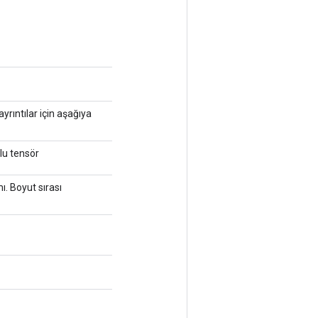
yrıntılar için aşağıya
tlu tensör
ı. Boyut sırası