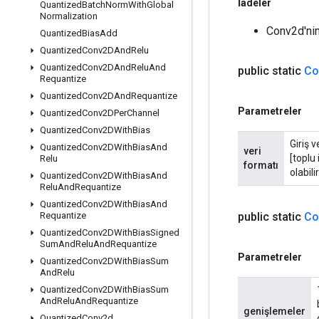
İadeler
Quantized
Batch
Norm
With
Global
Normalization
Conv2d'nin
Quantized
Bias
Add
Quantized
Conv2DAnd
Relu
Quantized
Conv2DAnd
Relu
And
public static
Co
Requantize
Quantized
Conv2DAnd
Requantize
Parametreler
Quantized
Conv2DPer
Channel
Quantized
Conv2DWith
Bias
Giriş v
Quantized
Conv2DWith
Bias
And
veri
[toplu
Relu
formatı
olabili
Quantized
Conv2DWith
Bias
And
Relu
And
Requantize
Quantized
Conv2DWith
Bias
And
public static
Co
Requantize
Quantized
Conv2DWith
Bias
Signed
Sum
And
Relu
And
Requantize
Parametreler
Quantized
Conv2DWith
Bias
Sum
And
Relu
Quantized
Conv2DWith
Bias
Sum
And
Relu
And
Requantize
genişlemeler
Quantized
Conv2d