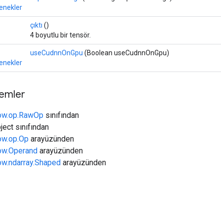
nekler
çıktı
()
4 boyutlu bir tensör.
useCudnnOnGpu
(Boolean useCudnnOnGpu)
nekler
temler
low.op.RawOp
sınıfından
ject sınıfından
low.op.Op
arayüzünden
low.Operand
arayüzünden
low.ndarray.Shaped
arayüzünden