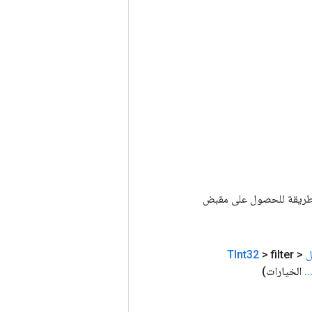
Tenso أخرى. يتم استخدام هذه الطريقة للحصول على مقبض
ل
<
> filter
TInt32
.
.
الخيارات)