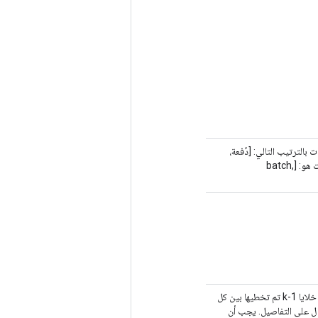
لتنسيق الافتراضي "NDHWC"، يتم تخزين البيانات بالترتيب التالي: [دُفعة،
عمق، ارتفاع، عرض، قنوات]. وبدلاً من ذلك، يمكن أن يكون التنسيق "NCDHW"، وترتيب تخزين البيانات هو: [batch,
موتر 1-D للطول 5. عامل التمدد لكل بعد من أبعاد "الإدخال". إذا تم التعيين على k > 1، فسيكون هناك خلايا k-1 تم تخطيها بين كل
ول على التفاصيل. يجب أن