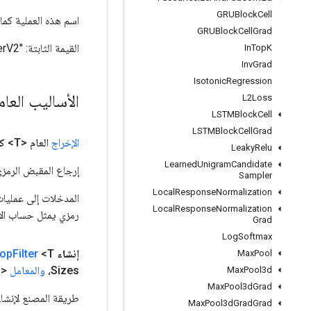
GRUBlock
Cell
اسم هذه العملية كما هو معر
GRUBlock
Cell
Grad
القيمة الثابتة:
"Conv3DBackpropFilterV2"
In
Top
K
Inv
Grad
Isotonic
Regression
الأساليب العا
L2Loss
LSTMBlock
Cell
LSTMBlock
Cell
Grad
الإخراج
العام <T>
ك
Leaky
Relu
Learned
Unigram
Candidate
إرجاع المقبض الرمزي
Sampler
Local
Response
Normalization
Local
Response
Normalization
رمزي يمثل حساب الإ
Grad
Log
Softmax
إنشاء
<T> ثابت عام
Filter
rop
Max
Pool
Sizes،
والمعامل
<T> out
p
Max
Pool3d
Max
Pool3d
Grad
طريقة المصنع لإنشاء فئة تلتف حو
Max
Pool3d
Grad
Grad