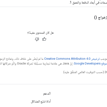
عات في أبعاد الدفعة والعمق 1.
إخراج
()
هل كان المحتوى مفيدًا؟
بموجب
ترخيص Creative Commons Attribution 4.0‏
ما لم يُنصّ على خلاف ذلك، ونماذج الر
Google Dev‏
. إنّ Java هي علامة تجارية مسجَّلة لشركة Oracle و/أو شركائها التابعين.
الدعم
أداة تتبّع المشاكل