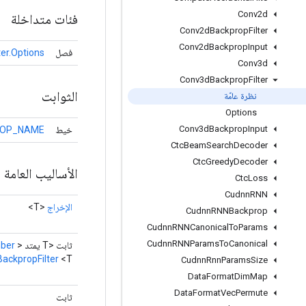
Conv2d
فئات متداخلة
Conv2d
Backprop
Filter
Conv2d
Backprop
Input
فصل
er.Options
Conv3d
Conv3d
Backprop
Filter
الثوابت
نظرة عامّة
Options
Conv3d
Backprop
Input
خيط
OP_NAME
Ctc
Beam
Search
Decoder
Ctc
Greedy
Decoder
الأساليب العامة
Ctc
Loss
Cudnn
RNN
الإخراج
<T>
Cudnn
RNNBackprop
Cudnn
RNNCanonical
To
Params
Cudnn
RNNParams
To
Canonical
ثابت <T يمتد
>
ber
ackpropFilter
<T>
Cudnn
Rnn
Params
Size
Data
Format
Dim
Map
Data
Format
Vec
Permute
ثابت