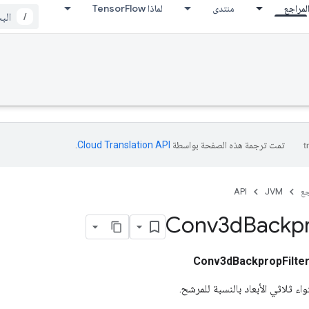
لمراجع
منتدى
لماذا TensorFlow
/
تمت ترجمة هذه الصفحة بواسطة
Cloud Translation API‏
.
جع
JVM
API
Conv3d
Backp
Conv3dBackpropFilte
ء ثلاثي الأبعاد بالنسبة للمرشح.