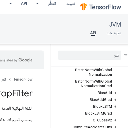
org.tensorflow.op.linalg
تثبيت
التعلُّم
API
ا
org.tensorflow.op.linalg.sparse
org.tensorflow.op.math
org.tensorflow.op.math.special
JVM
org.tensorflow.op.nn
نظرة عامة
API
نظرة عامّة
Avg
Pool
Avg
Pool3d
Avg
Pool3d
Grad
Avg
Pool
Grad
Batch
Norm
With
Global
Normalization
TensorFlow
المرا
Batch
Norm
With
Global
Normalization
Grad
rop
Filter
Bias
Add
Bias
Add
Grad
Block
LSTM
الفئة النهائية العامة
r
Block
LSTMGrad
يحسب تدرجات الالتوا
CTCLoss
V2
Compute
Accidental
Hits