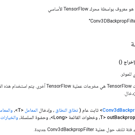
وف بواسطة محرك TensorFlow الأساسي
مة
إخراج
()
 للموتر.
المدخلات إلى عمليات TensorFlow هي مخرجات عملية rFlow
دخال.
Backp
Conv3d
(
نطاق النطاق
، وإدخال
المعامل
<T>،
والمعام
Backpro، وخطوات القائمة <Long>، وحشوة السلسلة،
والخيارات
.
ل عملية Conv3dBackpropFilter جديدة.