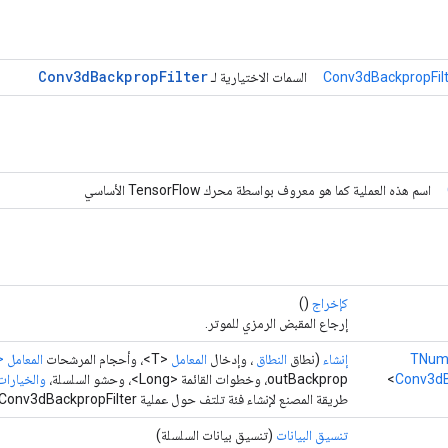
Conv3d
Backprop
Filter
Conv3dBackpropFilt
السمات الاختيارية لـ
اسم هذه العملية كما هو معروف بواسطة محرك TensorFlow الأساسي
كإخراج
()
إرجاع المقبض الرمزي للموتر.
TNum
إنشاء
(نطاق
النطاق
، وإدخال
المعامل
<T>، وأحجام المرشحات
المعامل
T>
Conv3dB
outBackprop، وخطوات القائمة <Long>، وحشو السلسلة،
والخيارات.
طريقة المصنع لإنشاء فئة تلتف حول عملية Conv3dBackpropFilter جديدة.
تنسيق البيانات
(تنسيق بيانات السلسلة)