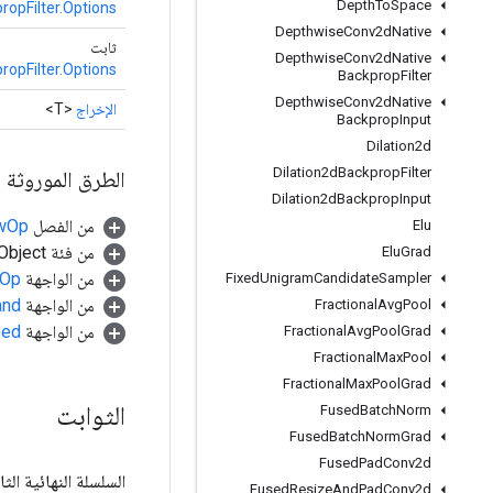
Depth
To
Space
opFilter.Options
Depthwise
Conv2d
Native
ثابت
Depthwise
Conv2d
Native
opFilter.Options
Backprop
Filter
Depthwise
Conv2d
Native
الإخراج
<T>
Backprop
Input
Dilation2d
Dilation2d
Backprop
Filter
الطرق الموروثة
Dilation2d
Backprop
Input
من الفصل
awOp
Elu
من فئة java.lang.Object
Elu
Grad
من الواجهة
.Op
Fixed
Unigram
Candidate
Sampler
من الواجهة
and
Fractional
Avg
Pool
من الواجهة
ped
Fractional
Avg
Pool
Grad
Fractional
Max
Pool
Fractional
Max
Pool
Grad
الثوابت
Fused
Batch
Norm
Fused
Batch
Norm
Grad
Fused
Pad
Conv2d
السلسلة النهائية الثا
Fused
Resize
And
Pad
Conv2d