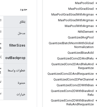
Max
Pool
Grad
Max
Pool
Grad
Grad
حدود
Max
Pool
Grad
Grad
With
Argmax
ال
Max
Pool
Grad
With
Argmax
نِطَاق
Max
Pool
With
Argmax
ال
Nth
Element
مدخل
Quantized
Avg
Pool
Quantized
Batch
Norm
With
Global
filterSizes
Normalization
`.
Quantized
Bias
Add
إش
outBackprop
Quantized
Conv2DAnd
Relu
Quantized
Conv2DAnd
Relu
And
Requantize
خطوات واسعة
1`.
Quantized
Conv2DAnd
Requantize
Quantized
Conv2DPer
Channel
نو
حشوة
Quantized
Conv2DWith
Bias
Quantized
Conv2DWith
Bias
And
يح
خيارات
Relu
Quantized
Conv2DWith
Bias
And
Relu
And
Requantize