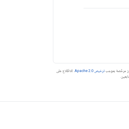
موز مرخّصة بموجب
ترخيص Apache 2.0‏
. للاطّلاع على