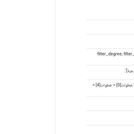
`filter`، حيث `filter` هو موتر خماسي الأبعاد `[filter_degree, filter_height,
ية]`.
موتر 1-D للطول 5. خطوة النافذة المنزلقة لكل بعد من أبعاد "الإدخال". يجب أن تحتوي على `خطوات[0] = خطوات[4] =