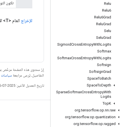
تكون التوس
Relu
Relu6
Relu6Grad
الإخراج
العام <T>
ال
Relu
Grad
Selu
Selu
Grad
Sigmoid
Cross
Entropy
With
Logits
Softmax
Softmax
Cross
Entropy
With
Logits
Softsign
إنّ محتوى هذه الصفحة مرخّص 
Softsign
Grad
التفاصيل، يُرجى مراجعة
سياسات موقع elopers
Space
To
Batch
Space
To
Depth
تاريخ التعديل الأخير: 2025-07-26 (حسب التوقيت العالمي المتفَّق عليه)
Sparse
Softmax
Cross
Entropy
With
Logits
Top
K
raw
.
nn
.
op
.
التواصل الاجتماعي
tensorflow
.
org
org
.
tensorflow
.
op
.
quantization
المدوّنة
org
.
tensorflow
.
op
.
ragged