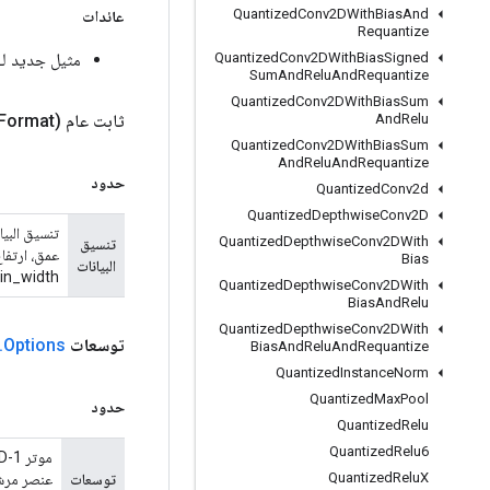
Quantized
Conv2DWith
Bias
And
عائدات
Requantize
مثيل جديد لـ nv3dBackpropFilter
Quantized
Conv2DWith
Bias
Signed
Sum
And
Relu
And
Requantize
Quantized
Conv2DWith
Bias
Sum
ثابت عام
Format)
And
Relu
Quantized
Conv2DWith
Bias
Sum
And
Relu
And
Requantize
حدود
Quantized
Conv2d
Quantized
Depthwise
Conv2D
Quantized
Depthwise
Conv2DWith
تنسيق
Bias
البيانات
in_width].
Quantized
Depthwise
Conv2DWith
Bias
And
Relu
Quantized
Depthwise
Conv2DWith
توسعات
Options
.
Bias
And
Relu
And
Requantize
Quantized
Instance
Norm
Quantized
Max
Pool
حدود
Quantized
Relu
Quantized
Relu6
Quantized
Relu
X
توسعات
عنصر مرشح