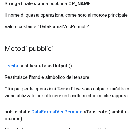
Stringa finale statica pubblica
OP
_
NAME
Il nome di questa operazione, come noto al motore principale
Valore costante:
"DataFormatVecPermute"
Metodi pubblici
Uscita
pubblica <T>
as
Output
()
Restituisce l'handle simbolico del tensore.
Gli input per le operazioni TensorFlow sono output di un'alt
viene utilizzato per ottenere un handle simbolico che rappresent
public static
Data
Format
Vec
Permute
<T>
create
( ambito
opzioni)