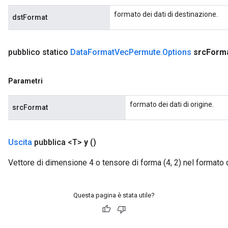
formato dei dati di destinazione.
dstFormat
AndRelu
AndReluAndRequantize
pubblico statico
Data
Format
Vec
Permute
.
Options
src
Form
Parametri
formato dei dati di origine.
srcFormat
Uscita
pubblica <T>
y
()
Vettore di dimensione 4 o tensore di forma (4, 2) nel formato d
Questa pagina è stata utile?