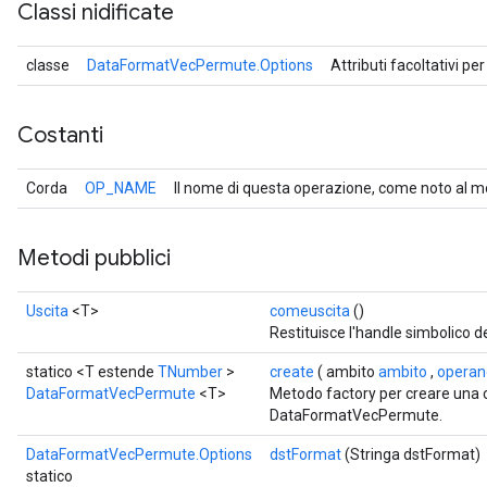
Classi nidificate
classe
DataFormatVecPermute.Options
Attributi facoltativi pe
Costanti
Corda
OP_NAME
Il nome di questa operazione, come noto al m
Metodi pubblici
Uscita
<T>
comeuscita
()
Restituisce l'handle simbolico d
statico <T estende
TNumber
>
create
( ambito
ambito
,
operan
DataFormatVecPermute
<T>
Metodo factory per creare una 
DataFormatVecPermute.
DataFormatVecPermute.Options
dstFormat
(Stringa dstFormat)
statico