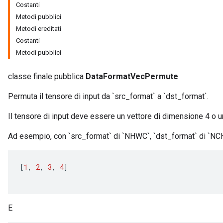
Costanti
Metodi pubblici
Metodi ereditati
Costanti
Metodi pubblici
classe finale pubblica
DataFormatVecPermute
Permuta il tensore di input da `src_format` a `dst_format`.
Il tensore di input deve essere un vettore di dimensione 4 o u
Ad esempio, con `src_format` di `NHWC`, `dst_format` di `NCH
[
1
,
2
,
3
,
4
]
E