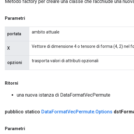
Metodo factory per creare una classe che racchiude una nu
Parametri
ambito attuale
portata
Vettore di dimensione 4 o tensore di forma (4, 2) nel fo
X
ize
trasporta valori di attributi opzionali
opzioni
Ritorni
una nuova istanza di DataFormatVecPermute
Requantize
ize
AndReluAndRequantize
pubblico statico
Data
Format
Vec
Permute
.
Options
dst
Form
u
uAndRequantize
Parametri