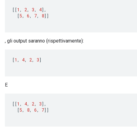
[[
1
,
2
,
3
,
4
]
,
[
5
,
6
,
7
,
8
]]
, gli output saranno (rispettivamente):
[
1
,
4
,
2
,
3
]
E
[[
1
,
4
,
2
,
3
]
,
[
5
,
8
,
6
,
7
]]