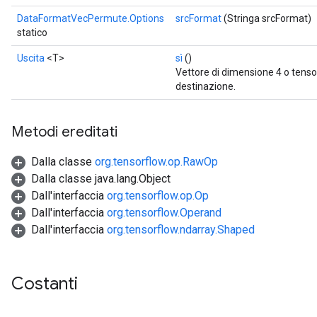
DataFormatVecPermute.Options
srcFormat
(Stringa srcFormat)
statico
r
t
Uscita
<T>
sì
()
Vettore di dimensione 4 o tensor
destinazione.
Metodi ereditati
Dalla classe
org.tensorflow.op.RawOp
Dalla classe java.lang.Object
Dall'interfaccia
org.tensorflow.op.Op
Dall'interfaccia
org.tensorflow.Operand
Dall'interfaccia
org.tensorflow.ndarray.Shaped
Costanti