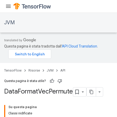
JVM
Questa pagina è stata tradotta dall'
API Cloud Translation
.
TensorFlow
Risorse
JVM
API
Questa pagina è stata utile?
r
Data
Format
Vec
Permute
Su questa pagina
Classi nidificate