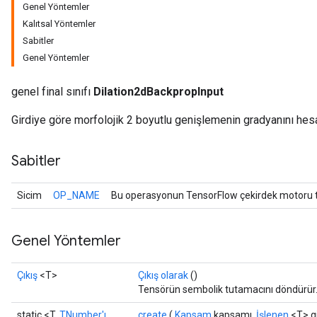
Genel Yöntemler
Kalıtsal Yöntemler
Sabitler
Genel Yöntemler
genel final sınıfı
Dilation2dBackpropInput
Girdiye göre morfolojik 2 boyutlu genişlemenin gradyanını hesa
Sabitler
Sicim
OP_NAME
Bu operasyonun TensorFlow çekirdek motoru ta
r
Genel Yöntemler
t
Çıkış
<T>
Çıkış olarak
()
Tensörün sembolik tutamacını döndürür
static <T,
TNumber'ı
create
(
Kapsam
kapsamı,
İşlenen
<T> gi