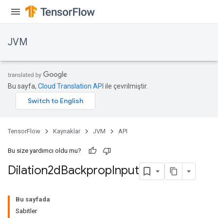
JVM
Bu sayfa,
Cloud Translation API
ile çevrilmiştir.
TensorFlow
Kaynaklar
JVM
API
Bu size yardımcı oldu mu?
Dilation2d
Backprop
Input
Bu sayfada
Sabitler