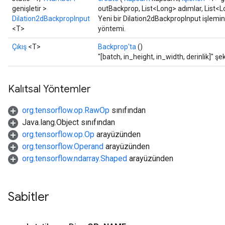
genişletir >
outBackprop, List<Long> adımlar, List<Lo
Dilation2dBackpropInput
Yeni bir Dilation2dBackpropInput işlemini
<T>
yöntemi.
Çıkış
<T>
Backprop'ta
()
"[batch, in_height, in_width, derinlik]" şe
Kalıtsal Yöntemler
org.tensorflow.op.RawOp
sınıfından
Java.lang.Object sınıfından
org.tensorflow.op.Op
arayüzünden
org.tensorflow.Operand
arayüzünden
org.tensorflow.ndarray.Shaped
arayüzünden
Sabitler