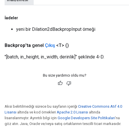
İadeler
yeni bir Dilation2dBackpropInput örneği
Backprop'ta
genel
Çıkış
<T>
()
"[batch, in_height, in_width, derinlik]" şeklinde 4-D.
Bu size yardımcı oldu mu?
Aksi belirtilmediği sürece bu sayfanın içeriği
Creative Commons Atıf 4.0
Lisansı
altında ve kod örnekleri
Apache 2.0 Lisansı
altında
lisanslanmıştır. Ayrıntılı bilgi için
Google Developers Site Politikaları
'na
göz atın. Java, Oracle ve/veya satış ortaklarının tescilli ticari markasıdır.