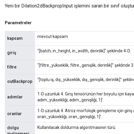
Yeni bir Dilation2dBackpropInput işlemini saran bir sınıf oluşt
ize
Parametreler
mevcut kapsam
kapsam
Requantize
"[batch, in_height, in_width, derinlik]" şeklinde 4-D.
giriş
ize
AndReluAndRequantize
"[filtre_yükseklik, filtre_genişlik, derinlik]" şeklinde 
filtre
u
uAndRequantize
"[toplu iş, dış_yükseklik, dış_genişlik, derinlik]" şekli
outBackprop
1-D uzunluk 4. Giriş tensörünün her boyutu için kayan
adımlar
adım_yüksekliği, adım_genişliği, 1]'.
AndRelu
1-D uzunluk 4. Atröz morfolojik genişleme için giriş a
AndReluAndRequantize
oranlar
oran_yüksekliği, oran_genişliği, 1]'.
Kullanılacak doldurma algoritmasının türü.
dolgu
malzemesi