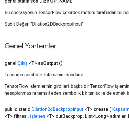
genel statik son Dize
OP
_
NAME
Bu operasyonun TensorFlow çekirdek motoru tarafından biline
Sabit Değer:
"Dilation2DBackpropInput"
Genel Yöntemler
genel
Çıkış
<T>
as
Output
()
Tensörün sembolik tutamacını döndürür.
TensorFlow işlemlerinin girdileri, başka bir TensorFlow işleminin
hesaplanmasını temsil eden sembolik bir tanıtıcı elde etmek için
public static
Dilation2d
Backprop
Input
<T>
create
(
Kapsa
<T> filtresi
,
İşlenen
<T> out
Backprop
,
List<Long> adımlar
,
L