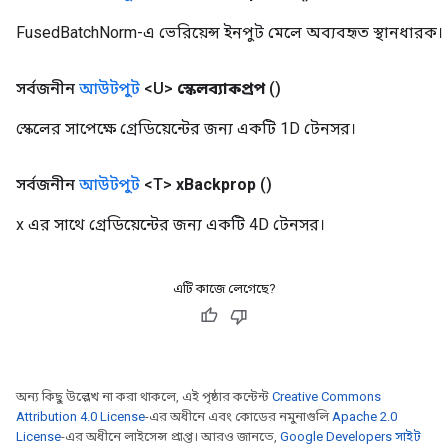
FusedBatchNorm-এ ভেরিয়েন্স ইনপুট মেলে অব্যবহৃত স্থানধারক।
সর্বজনীন
আউটপুট
<U>
স্কেলব্যাকপ্রপ
()
স্কেলের সাপেক্ষে গ্রেডিয়েন্টের জন্য একটি 1D টেনসর।
সর্বজনীন
আউটপুট
<T>
x
Backprop
()
x এর সাথে গ্রেডিয়েন্টের জন্য একটি 4D টেনসর।
এটি কাজে লেগেছে?
অন্য কিছু উল্লেখ না করা থাকলে, এই পৃষ্ঠার কন্টেন্ট
Creative Commons
Attribution 4.0 License
-এর অধীনে এবং কোডের নমুনাগুলি
Apache 2.0
License
-এর অধীনে লাইসেন্স প্রাপ্ত। আরও জানতে,
Google Developers সাইট