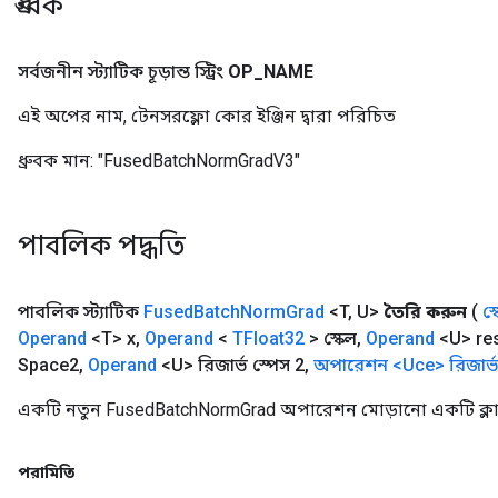
ধ্রুবক
সর্বজনীন স্ট্যাটিক চূড়ান্ত স্ট্রিং
OP
_
NAME
এই অপের নাম, টেনসরফ্লো কোর ইঞ্জিন দ্বারা পরিচিত
ধ্রুবক মান:
"FusedBatchNormGradV3"
পাবলিক পদ্ধতি
পাবলিক স্ট্যাটিক
Fused
Batch
Norm
Grad
<T
,
U>
তৈরি করুন
(
স্
Operand
<T> x
,
Operand
<
TFloat32
> স্কেল
,
Operand
<U> re
Space2
,
Operand
<U> রিজার্ভ স্পেস 2
,
অপারেশন <Uce> রিজার্
r
t
একটি নতুন FusedBatchNormGrad অপারেশন মোড়ানো একটি ক্লাস
পরামিতি