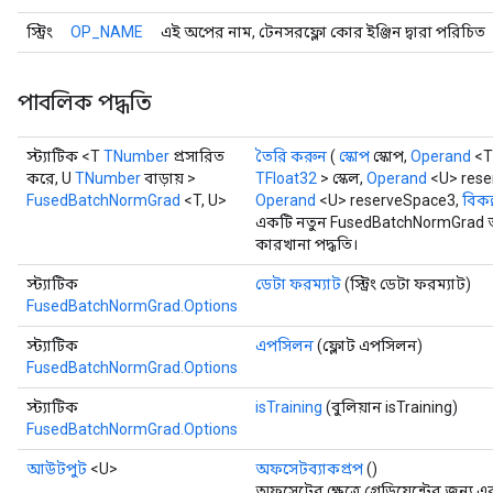
স্ট্রিং
OP_NAME
এই অপের নাম, টেনসরফ্লো কোর ইঞ্জিন দ্বারা পরিচিত
পাবলিক পদ্ধতি
স্ট্যাটিক <T
TNumber
প্রসারিত
তৈরি করুন
(
স্কোপ
স্কোপ,
Operand
<T
করে, U
TNumber
বাড়ায় >
TFloat32
> স্কেল,
Operand
<U> rese
FusedBatchNormGrad
<T, U>
Operand
<U> reserveSpace3,
বিকল্
একটি নতুন FusedBatchNormGrad অ
কারখানা পদ্ধতি।
স্ট্যাটিক
ডেটা ফরম্যাট
(স্ট্রিং ডেটা ফরম্যাট)
FusedBatchNormGrad.Options
স্ট্যাটিক
এপসিলন
(ফ্লোট এপসিলন)
FusedBatchNormGrad.Options
স্ট্যাটিক
isTraining
(বুলিয়ান isTraining)
FusedBatchNormGrad.Options
আউটপুট
<U>
অফসেটব্যাকপ্রপ
()
অফসেটের ক্ষেত্রে গ্রেডিয়েন্টের জন্য