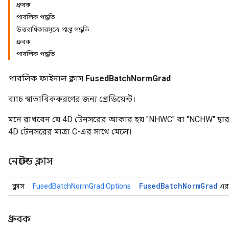
ধ্রুবক
পাবলিক পদ্ধতি
উত্তরাধিকারসূত্রে প্রাপ্ত পদ্ধতি
ধ্রুবক
পাবলিক পদ্ধতি
পাবলিক ফাইনাল ক্লাস
FusedBatchNormGrad
ব্যাচ স্বাভাবিককরণের জন্য গ্রেডিয়েন্ট।
r
মনে রাখবেন যে 4D টেনসরের আকার হয় "NHWC" বা "NCHW" দ্বার
4D টেনসরের মাত্রা C-এর সাথে মেলে।
নেস্টেড ক্লাস
Fused
Batch
Norm
Grad
ক্লাস
FusedBatchNormGrad.Options
এর 
ধ্রুবক