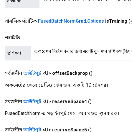
epsilon
পাবলিক স্ট্যাটিক
Fused
Batch
Norm
Grad
.
Options
is
Training
(
ize
পরামিতি
অপারেশন নির্দেশ করার জন্য একটি বুল মান প্রশিক্ষণ (ডিফ
প্রশিক্ষণ
Requantize
ize
সর্বজনীন
আউটপুট
<U>
offset
Backprop
()
AndReluAndRequantize
u
অফসেটের ক্ষেত্রে গ্রেডিয়েন্টের জন্য একটি 1D টেনসর।
uAndRequantize
সর্বজনীন
আউটপুট
<U>
reserve
Space4
()
FusedBatchNorm-এ গড় ইনপুট মেলে অব্যবহৃত স্থানধারক।
AndRelu
AndReluAndRequantize
সর্বজনীন
আউটপুট
<U>
reserve
Space5
()