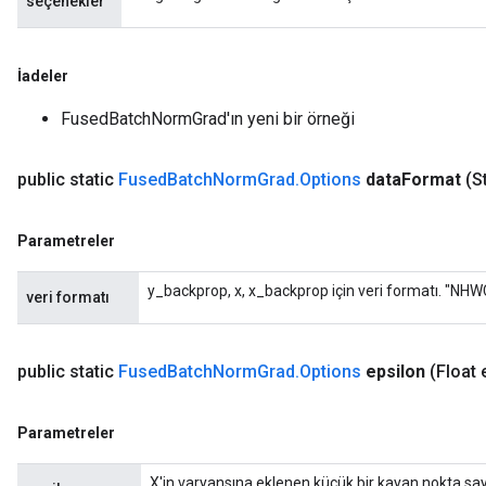
seçenekler
İadeler
FusedBatchNormGrad'ın yeni bir örneği
public static
Fused
Batch
Norm
Grad
.
Options
data
Format
(S
Parametreler
y_backprop, x, x_backprop için veri formatı. "NHW
veri formatı
public static
Fused
Batch
Norm
Grad
.
Options
epsilon
(Float 
Parametreler
X'in varyansına eklenen küçük bir kayan nokta sayı