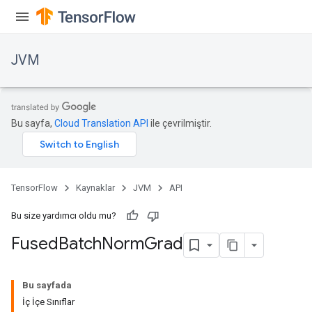
JVM
Bu sayfa,
Cloud Translation API
ile çevrilmiştir.
ions
TensorFlow
Kaynaklar
JVM
API
Bu size yardımcı oldu mu?
Fused
Batch
Norm
Grad
Bu sayfada
İç İçe Sınıflar