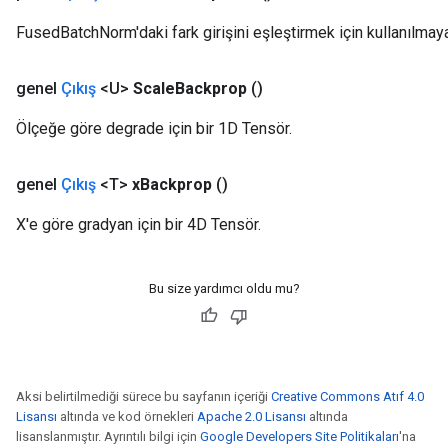
FusedBatchNorm'daki fark girişini eşleştirmek için kullanılmaya
genel
Çıkış
<U>
Scale
Backprop
()
Ölçeğe göre degrade için bir 1D Tensör.
genel
Çıkış
<T>
x
Backprop
()
X'e göre gradyan için bir 4D Tensör.
Bu size yardımcı oldu mu?
Aksi belirtilmediği sürece bu sayfanın içeriği
Creative Commons Atıf 4.0
Lisansı
altında ve kod örnekleri
Apache 2.0 Lisansı
altında
lisanslanmıştır. Ayrıntılı bilgi için
Google Developers Site Politikaları
'na