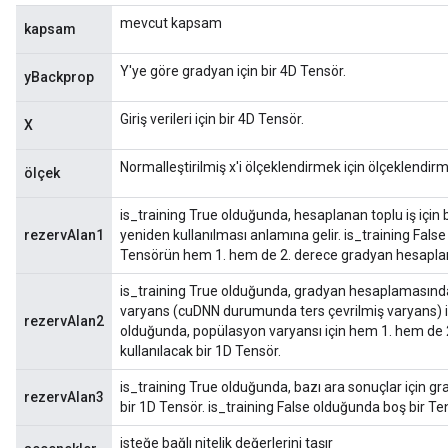
mevcut kapsam
kapsam
Y'ye göre gradyan için bir 4D Tensör.
yBackprop
Giriş verileri için bir 4D Tensör.
X
Normalleştirilmiş x'i ölçeklendirmek için ölçeklendir
ölçek
is_training True olduğunda, hesaplanan toplu iş içi
rezervAlan1
yeniden kullanılması anlamına gelir. is_training Fals
Tensörün hem 1. hem de 2. derece gradyan hesaplam
is_training True olduğunda, gradyan hesaplamasında
varyans (cuDNN durumunda ters çevrilmiş varyans) içi
rezervAlan2
olduğunda, popülasyon varyansı için hem 1. hem de
kullanılacak bir 1D Tensör.
is_training True olduğunda, bazı ara sonuçlar için 
rezervAlan3
bir 1D Tensör. is_training False olduğunda boş bir Ten
isteğe bağlı nitelik değerlerini taşır