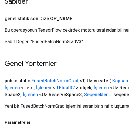
Sabitler
genel statik son Dize
OP
_
NAME
Bu operasyonun TensorFlow çekirdek motoru tarafından biline
Sabit Değer:
"FusedBatchNormGradV3"
Genel Yöntemler
public static
Fused
Batch
Norm
Grad
<T
,
U>
create
(
Kapsa
İşlenen
<T> x
,
İşlenen
<
TFloat32
> ölçek
,
İşlenen
<U> Res
r
Space2
,
İşlenen
<U> Reserve
Space3
,
Seçenekler
.
.
.
seçenek
t
Yeni bir FusedBatchNormGrad işlemini saran bir sınıf oluşturm
Parametreler