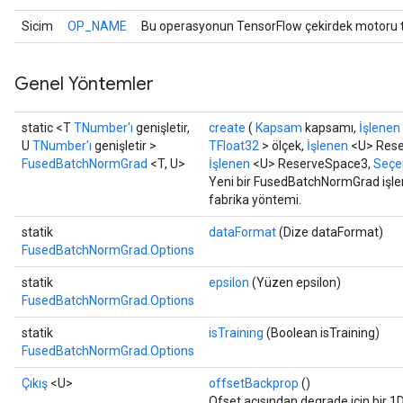
Sicim
OP_NAME
Bu operasyonun TensorFlow çekirdek motoru ta
Genel Yöntemler
static <T
TNumber'ı
genişletir,
create
(
Kapsam
kapsamı,
İşlenen
U
TNumber'ı
genişletir >
TFloat32
> ölçek,
İşlenen
<U> Rese
FusedBatchNormGrad
<T, U>
İşlenen
<U> ReserveSpace3,
Seçen
Yeni bir FusedBatchNormGrad işlem
fabrika yöntemi.
statik
dataFormat
(Dize dataFormat)
FusedBatchNormGrad.Options
statik
epsilon
(Yüzen epsilon)
FusedBatchNormGrad.Options
statik
isTraining
(Boolean isTraining)
FusedBatchNormGrad.Options
Çıkış
<U>
offsetBackprop
()
Ofset açısından degrade için bir 1