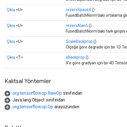
Çıkış
<U>
rezervSpace4
()
FusedBatchNorm'daki ortalama giriş
Çıkış
<U>
rezervAlan5
()
FusedBatchNorm'daki fark girişini 
Çıkış
<U>
ScaleBackprop
()
Ölçeğe göre degrade için bir 1D Te
Çıkış
<T>
xBackprop
()
X'e göre gradyan için bir 4D Tensör
Kalıtsal Yöntemler
org.tensorflow.op.RawOp
sınıfından
Java.lang.Object sınıfından
org.tensorflow.op.Op
arayüzünden