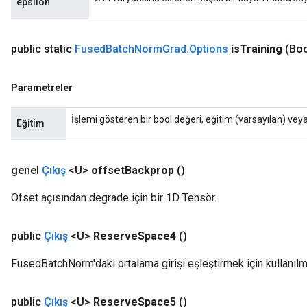
epsilon
ize
public static
Fused
Batch
Norm
Grad
.
Options
is
Training
(Boo
Parametreler
İşlemi gösteren bir bool değeri, eğitim (varsayılan) veya 
Eğitim
Requantize
ize
AndReluAndRequantize
genel
Çıkış
<U>
offset
Backprop
()
u
uAndRequantize
Ofset açısından degrade için bir 1D Tensör.
public
Çıkış
<U>
Reserve
Space4
()
AndRelu
FusedBatchNorm'daki ortalama girişi eşleştirmek için kullanılm
AndReluAndRequantize
public
Çıkış
<U>
Reserve
Space5
()