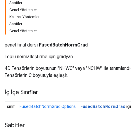
Sabitler
Genel Yöntemler
Kalıtsal Yöntemler
Sabitler
Genel Yöntemler
genel final dersi
FusedBatchNormGrad
r
Toplu normalleştirme için gradyan.
4D Tensörlerin boyutunun "NHWC" veya "NCHW" ile tanımlandığ
Tensörlerin C boyutuyla eşleşir.
İç İçe Sınıflar
Fused
Batch
Norm
Grad
sınıf
FusedBatchNormGrad.Options
içi
Sabitler