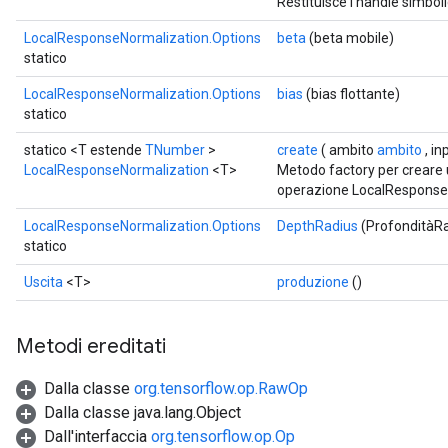
Restituisce l'handle simboli
LocalResponseNormalization.Options
beta
(beta mobile)
statico
LocalResponseNormalization.Options
bias
(bias flottante)
statico
statico <T estende
TNumber
>
create
( ambito
ambito
, in
LocalResponseNormalization
<T>
Metodo factory per creare
operazione LocalResponse
LocalResponseNormalization.Options
DepthRadius
(ProfonditàRa
statico
Uscita
<T>
produzione
()
Metodi ereditati
Dalla classe
org.tensorflow.op.RawOp
Dalla classe java.lang.Object
Dall'interfaccia
org.tensorflow.op.Op