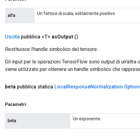
Un fattore di scala, solitamente positivo.
alfa
Uscita
pubblica <T>
as
Output
()
Restituisce l'handle simbolico del tensore.
Gli input per le operazioni TensorFlow sono output di un'alt
viene utilizzato per ottenere un handle simbolico che rappresent
beta
pubblica statica
Local
Response
Normalization
.
Option
Parametri
Un esponente.
beta