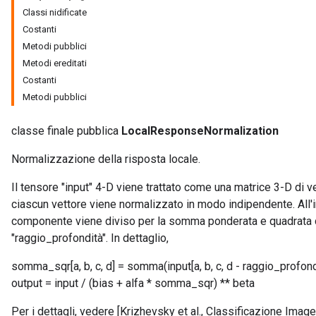
Classi nidificate
Costanti
Metodi pubblici
Metodi ereditati
Costanti
Metodi pubblici
classe finale pubblica
LocalResponseNormalization
Normalizzazione della risposta locale.
Il tensore "input" 4-D viene trattato come una matrice 3-D di v
ciascun vettore viene normalizzato in modo indipendente. All'i
componente viene diviso per la somma ponderata e quadrata deg
"raggio_profondità". In dettaglio,
somma_sqr[a, b, c, d] = somma(input[a, b, c, d - raggio_profond
output = input / (bias + alfa * somma_sqr) ** beta
Per i dettagli, vedere [Krizhevsky et al., Classificazione Image