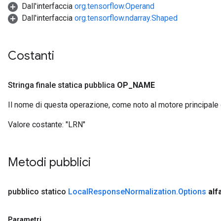
Dall'interfaccia
org.tensorflow.Operand
Dall'interfaccia
org.tensorflow.ndarray.Shaped
r
t
Costanti
Stringa finale statica pubblica
OP
_
NAME
Il nome di questa operazione, come noto al motore principale
Valore costante:
"LRN"
Metodi pubblici
pubblico statico
Local
Response
Normalization
.
Options
alf
Parametri