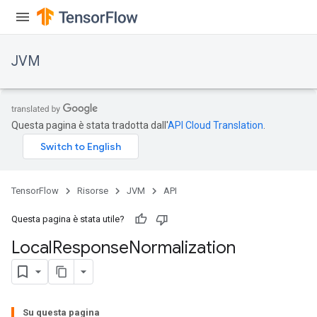
JVM
Questa pagina è stata tradotta dall'
API Cloud Translation
.
TensorFlow
Risorse
JVM
API
Questa pagina è stata utile?
Local
Response
Normalization
r
Su questa pagina