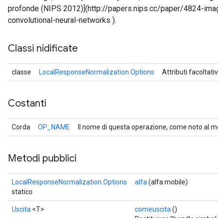
profonde (NIPS 2012)](http://papers.nips.cc/paper/4824-imag
convolutional-neural-networks ).
Classi nidificate
classe
LocalResponseNormalization.Options
Attributi facoltati
Costanti
Corda
OP_NAME
Il nome di questa operazione, come noto al m
Metodi pubblici
LocalResponseNormalization.Options
alfa
(alfa mobile)
statico
Uscita
<T>
comeuscita
()