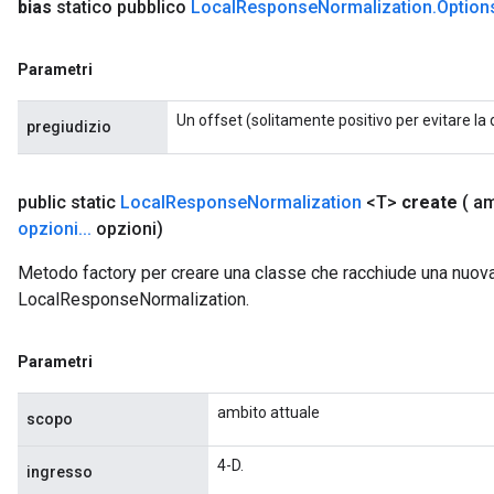
bias
statico pubblico
Local
Response
Normalization
.
Option
Parametri
Un offset (solitamente positivo per evitare la d
pregiudizio
public static
Local
Response
Normalization
<T>
create
( a
opzioni
.
.
.
opzioni)
Metodo factory per creare una classe che racchiude una nuov
ize
LocalResponseNormalization.
Parametri
Requantize
ambito attuale
scopo
ize
AndReluAndRequantize
4-D.
ingresso
u