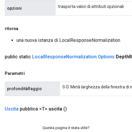
uAndRequantize
trasporta valori di attributi opzionali
opzioni
ritorna
AndRelu
una nuova istanza di LocalResponseNormalization
AndReluAndRequantize
public static
Local
Response
Normalization
.
Options
Depth
R
Parametri
0-D. Metà larghezza della finestra di
profonditàRaggio
Uscita
pubblica <T>
uscita
()
Questa pagina è stata utile?