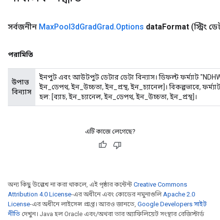
u
uAndRequantize
সর্বজনীন
Max
Pool3d
Grad
Grad
.
Options
data
Format
(স্ট্রিং 
পরামিতি
AndRelu
ইনপুট এবং আউটপুট ডেটার ডেটা বিন্যাস। ডিফল্ট ফর্ম্যাট "NDHWC"
উপাত্ত
AndReluAndRequantize
ইন_ডেপথ, ইন_উচ্চতা, ইন_প্রস্থ, ইন_চ্যানেল]। বিকল্পভাবে, ফর্ম্
বিন্যাস
হল: [ব্যাচ, ইন_চ্যানেল, ইন_ডেপথ, ইন_উচ্চতা, ইন_প্রস্থ]।
এটি কাজে লেগেছে?
অন্য কিছু উল্লেখ না করা থাকলে, এই পৃষ্ঠার কন্টেন্ট
Creative Commons
Attribution 4.0 License
-এর অধীনে এবং কোডের নমুনাগুলি
Apache 2.0
License
-এর অধীনে লাইসেন্স প্রাপ্ত। আরও জানতে,
Google Developers সাইট
নীতি
দেখুন। Java হল Oracle এবং/অথবা তার অ্যাফিলিয়েট সংস্থার রেজিস্টার্ড