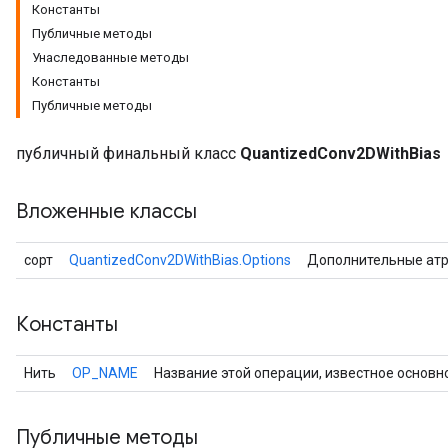
Константы
Публичные методы
Унаследованные методы
Константы
Публичные методы
публичный финальный класс
QuantizedConv2DWithBias
Вложенные классы
сорт
QuantizedConv2DWithBias.Options
Дополнительные ат
Константы
Нить
OP_NAME
Название этой операции, известное основн
Публичные методы
r