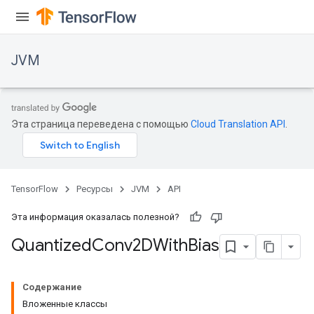
JVM
Эта страница переведена с помощью
Cloud Translation API
.
TensorFlow
Ресурсы
JVM
API
Эта информация оказалась полезной?
Quantized
Conv2DWith
Bias
Содержание
Вложенные классы