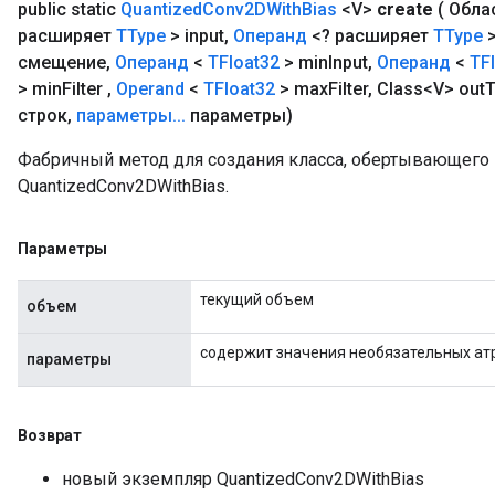
public static
Quantized
Conv2DWith
Bias
<V>
create
( Обла
расширяет
TType
> input
,
Операнд
<? расширяет
TType
>
смещение
,
Операнд
<
TFloat32
> min
Input
,
Операнд
<
TF
> min
Filter
,
Operand
<
TFloat32
> max
Filter
,
Class<V> out
T
строк
,
параметры
.
.
.
параметры)
Фабричный метод для создания класса, обертывающег
ize
QuantizedConv2DWithBias.
Параметры
текущий объем
объем
Requantize
содержит значения необязательных ат
параметры
ize
AndReluAndRequantize
u
Возврат
uAndRequantize
новый экземпляр QuantizedConv2DWithBias