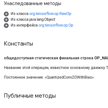
Унаследованные методы
Из класса
org.tensorflow.op.RawOp
Из класса java.lang.Object
Из интерфейса
org.tensorflow.op.Op
Константы
общедоступная статическая финальная строка
OP
_
NA
Название этой операции, известное основному движку T
Постоянное значение:
«QuantizedConv2DWithBias».
Публичные методы