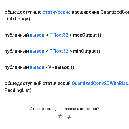
общедоступные
статические
расширения
Quantized
Co
AndRelu
List<Long>)
AndReluAndRequantize
публичный
вывод
<
TFloat32
>
max
Output
()
публичный
вывод
<
TFloat32
>
min
Output
()
публичный
вывод
<V>
вывод
()
общедоступный статический
Quantized
Conv2DWith
Bias
Padding
List)
Эта информация оказалась полезной?