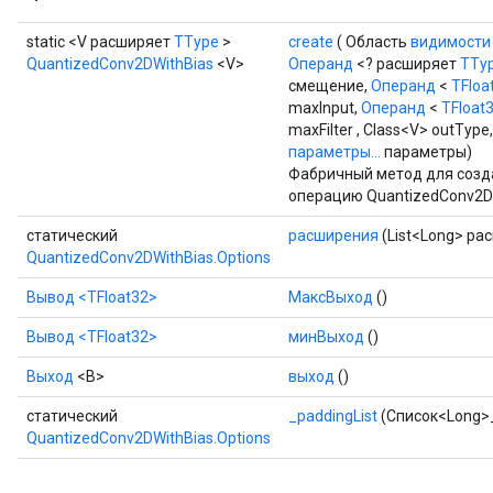
t
static <V расширяет
TType
>
create
( Область
видимости
QuantizedConv2DWithBias
<V>
Операнд
<? расширяет
TTy
смещение,
Операнд
<
TFloa
maxInput,
Операнд
<
TFloat
maxFilter , Class<V> outType
параметры...
параметры)
Фабричный метод для созд
операцию QuantizedConv2DW
статический
расширения
(List<Long> ра
QuantizedConv2DWithBias.Options
Вывод
<TFloat32>
МаксВыход
()
Вывод
<TFloat32>
минВыход
()
Выход
<В>
выход
()
статический
_paddingList
(Список<Long>_
QuantizedConv2DWithBias.Options