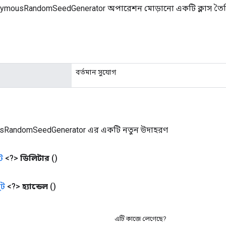
nymousRandomSeedGenerator অপারেশন মোড়ানো একটি ক্লাস তৈ
বর্তমান সুযোগ
sRandomSeedGenerator এর একটি নতুন উদাহরণ
ট
<?>
ডিলিটার
()
ট
<?>
হ্যান্ডেল
()
এটি কাজে লেগেছে?