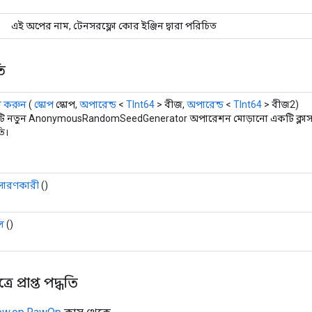
এই অপের নাম, টেনসরফ্লো কোর ইঞ্জিন দ্বারা পরিচিত
ি
ি করুন
(
স্কোপ
স্কোপ,
অপারেন্ড
<
TInt64
> বীজ,
অপারেন্ড
<
TInt64
> বীজ2)
ি নতুন AnonymousRandomSeedGenerator অপারেশন মোড়ানো একটি ক্লাস
তি।
ারণকারী
()
ল
()
ে প্রাপ্ত পদ্ধতি