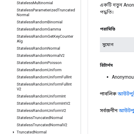
Stateless
Multinomial
একটি নতুন Ano
Stateless
Parameterized
Truncated
পদ্ধতি।
Normal
Stateless
Random
Binomial
পরামিতি
Stateless
Random
Gamma
Stateless
Random
Get
Key
Counter
Alg
সুযোগ
Stateless
Random
Normal
Stateless
Random
Normal
V2
Stateless
Random
Poisson
রিটার্নস
Stateless
Random
Uniform
Anonymou
Stateless
Random
Uniform
Full
Int
Stateless
Random
Uniform
Full
Int
V2
পাবলিক
আউটপু
Stateless
Random
Uniform
Int
Stateless
Random
Uniform
Int
V2
সর্বজনীন
আউটপু
Stateless
Random
Uniform
V2
Stateless
Truncated
Normal
Stateless
Truncated
Normal
V2
Truncated
Normal