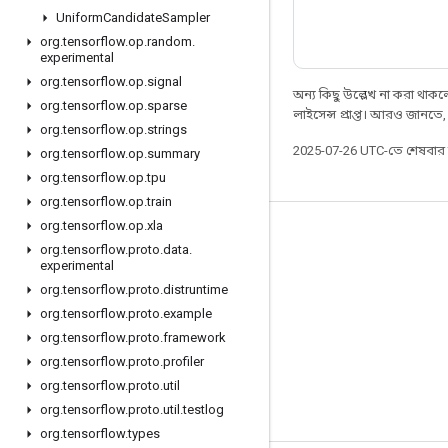
Uniform
Candidate
Sampler
org
.
tensorflow
.
op
.
random
.
experimental
org
.
tensorflow
.
op
.
signal
অন্য কিছু উল্লেখ না করা থাকলে,
org
.
tensorflow
.
op
.
sparse
লাইসেন্স প্রাপ্ত। আরও জানতে
org
.
tensorflow
.
op
.
strings
2025-07-26 UTC-তে শেষবা
org
.
tensorflow
.
op
.
summary
org
.
tensorflow
.
op
.
tpu
org
.
tensorflow
.
op
.
train
org
.
tensorflow
.
op
.
xla
সবসময় যুক্ত থাকুন
org
.
tensorflow
.
proto
.
data
.
experimental
ব্লগ
org
.
tensorflow
.
proto
.
distruntime
ফোরাম
org
.
tensorflow
.
proto
.
example
GitHub
org
.
tensorflow
.
proto
.
framework
org
.
tensorflow
.
proto
.
profiler
Twitter
org
.
tensorflow
.
proto
.
util
YouTube
org
.
tensorflow
.
proto
.
util
.
testlog
org
.
tensorflow
.
types