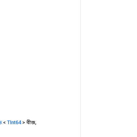
ড
<
TInt64
> বীজ
,