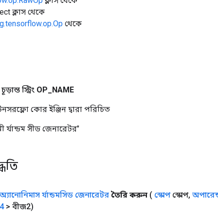
low.op.RawOp
ক্লাস থেকে
ect ক্লাস থেকে
g.tensorflow.op.Op
থেকে
ড়ান্ত স্ট্রিং
OP
_
NAME
নসরফ্লো কোর ইঞ্জিন দ্বারা পরিচিত
ী র্যান্ডম সীড জেনারেটর"
্ধতি
অ্যানোনিমাস র্যান্ডমসিড জেনারেটর
তৈরি করুন
(
স্কোপ
স্কোপ
,
অপারেন্
64
> বীজ2)