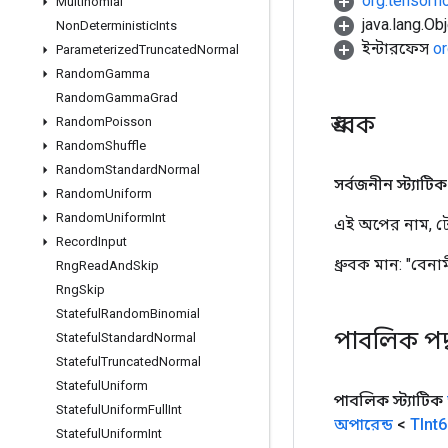
org.tensorf
Multinomial
java.lang.Obj
Non
Deterministic
Ints
ইন্টারফেস
or
Parameterized
Truncated
Normal
Random
Gamma
Random
Gamma
Grad
ধ্রুবক
Random
Poisson
Random
Shuffle
Random
Standard
Normal
সর্বজনীন স্ট্যাটিক চূ
Random
Uniform
Random
Uniform
Int
এই অপের নাম, টে
Record
Input
ধ্রুবক মান:
"বেনাম
Rng
Read
And
Skip
Rng
Skip
Stateful
Random
Binomial
পাবলিক পদ
Stateful
Standard
Normal
Stateful
Truncated
Normal
Stateful
Uniform
পাবলিক স্ট্যাটিক
Stateful
Uniform
Full
Int
অপারেন্ড
<
TInt
Stateful
Uniform
Int