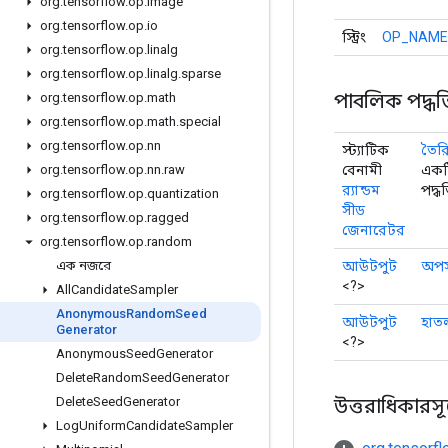
org
.
tensorflow
.
op
.
image
org
.
tensorflow
.
op
.
io
স্ট্রিং
OP_NAME
org
.
tensorflow
.
op
.
linalg
org
.
tensorflow
.
op
.
linalg
.
sparse
পাবলিক পদ্ধত
org
.
tensorflow
.
op
.
math
org
.
tensorflow
.
op
.
math
.
special
org
.
tensorflow
.
op
.
nn
স্ট্যাটিক
তৈর
বেনামী
একট
org
.
tensorflow
.
op
.
nn
.
raw
র‌্যান্ডম
পদ্ধ
org
.
tensorflow
.
op
.
quantization
সীড
org
.
tensorflow
.
op
.
ragged
জেনারেটর
org
.
tensorflow
.
op
.
random
আউটপুট
অপস
এক নজরে
<?>
All
Candidate
Sampler
Anonymous
Random
Seed
আউটপুট
হাত
Generator
<?>
Anonymous
Seed
Generator
Delete
Random
Seed
Generator
উত্তরাধিকারসূত্র
Delete
Seed
Generator
Log
Uniform
Candidate
Sampler