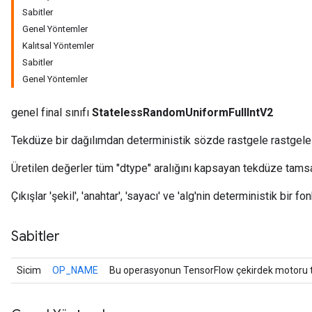
Sabitler
Genel Yöntemler
Kalıtsal Yöntemler
Sabitler
Genel Yöntemler
genel final sınıfı
StatelessRandomUniformFullIntV2
Tekdüze bir dağılımdan deterministik sözde rastgele rastgele t
Üretilen değerler tüm "dtype" aralığını kapsayan tekdüze tamsay
Çıkışlar 'şekil', 'anahtar', 'sayacı' ve 'alg'nin deterministik bir f
r
Sabitler
Sicim
OP_NAME
Bu operasyonun TensorFlow çekirdek motoru ta