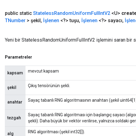
public static
Stateless
Random
Uniform
Full
Int
V2
<U>
creat
TNumber
> şekil
,
İşlenen
<?> tuşu
,
İşlenen
<?> sayacı
,
İşle
Yeni bir StatelessRandomUniformFullIntV2 işlemini saran bir s
Parametreler
mevcut kapsam
kapsam
Çıkış tensörünün şekli.
şekil
Sayaç tabanlı RNG algoritmasının anahtarı (şekil uint64[1]
anahtar
Sayaç tabanlı RNG algoritması için başlangıç ​​sayacı (alg
tezgah
şekli). Daha büyük bir vektör verilirse, yalnızca soldaki gere
RNG algoritması (şekil int32[]).
alg