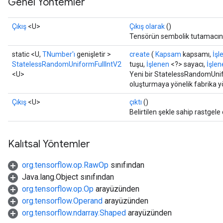
Genel Yöntemler
Çıkış
<U>
Çıkış olarak
()
Tensörün sembolik tutamacını
static <U,
TNumber'ı
genişletir >
create
(
Kapsam
kapsamı,
İşl
StatelessRandomUniformFullIntV2
tuşu,
İşlenen
<?> sayacı,
İşlen
<U>
Yeni bir StatelessRandomUnifo
oluşturmaya yönelik fabrika y
Çıkış
<U>
çıktı
()
Belirtilen şekle sahip rastgele
Kalıtsal Yöntemler
org.tensorflow.op.RawOp
sınıfından
Java.lang.Object sınıfından
org.tensorflow.op.Op
arayüzünden
org.tensorflow.Operand
arayüzünden
org.tensorflow.ndarray.Shaped
arayüzünden