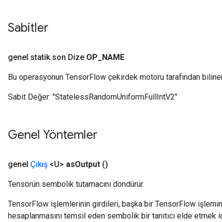
Sabitler
genel statik son Dize
OP
_
NAME
Bu operasyonun TensorFlow çekirdek motoru tarafından biline
Sabit Değer:
"StatelessRandomUniformFullIntV2"
Genel Yöntemler
genel
Çıkış
<U>
as
Output
()
Tensörün sembolik tutamacını döndürür.
TensorFlow işlemlerinin girdileri, başka bir TensorFlow işleminin
hesaplanmasını temsil eden sembolik bir tanıtıcı elde etmek için