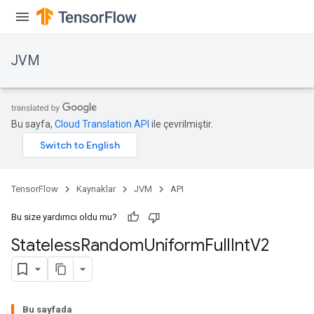
JVM
Bu sayfa,
Cloud Translation API
ile çevrilmiştir.
TensorFlow
Kaynaklar
JVM
API
Bu size yardımcı oldu mu?
Stateless
Random
Uniform
Full
Int
V2
ions
Bu sayfada