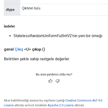
Çıktının türü.
dtype
İadeler
StatelessRandomUniformFullIntV2'nin yeni bir örneği
genel
Çıkış
<U>
çıkışı
()
Belirtilen şekle sahip rastgele değerler.
Bu size yardımcı oldu mu?
Aksi belirtilmediği sürece bu sayfanın içeriği
Creative Commons Atıf 4.0
Lisansı
altında ve kod örnekleri
Apache 2.0 Lisansı
altında