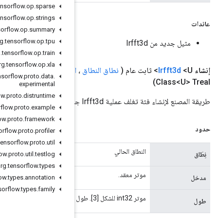
org
.
tensorflow
.
op
.
sparse
org
.
tensorflow
.
op
.
strings
org
.
tensorflow
.
op
.
summary
org
.
tensorflow
.
op
.
tpu
org
.
tensorflow
.
op
.
train
org
.
tensorflow
.
op
.
xla
المعامل
<؟ يمتد
TType
> الإدخال،
المعامل
<
Length،
> fft
TInt32
org
.
tensorflow
.
proto
.
data
.
experimental
org
.
tensorflow
.
proto
.
distruntime
org
.
tensorflow
.
proto
.
example
org
.
tensorflow
.
proto
.
framework
org
.
tensorflow
.
proto
.
profiler
org
.
tensorflow
.
proto
.
util
org
.
tensorflow
.
proto
.
util
.
testlog
org
.
tensorflow
.
types
org
.
tensorflow
.
types
.
annotation
org
.
tensorflow
.
types
.
family