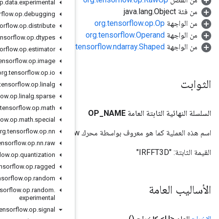
org
.
tensorflow
.
op
.
data
.
experimental
org
.
tensorflow
.
op
.
debugging
org
.
tensorflow
.
op
.
distribute
org
.
tensorflow
.
op
.
dtypes
org.
org
.
tensorflow
.
op
.
estimator
org
.
tensorflow
.
op
.
image
org
.
tensorflow
.
op
.
io
org
.
tensorflow
.
op
.
linalg
org
.
tensorflow
.
op
.
linalg
.
sparse
org
.
tensorflow
.
op
.
math
org
.
tensorflow
.
op
.
math
.
special
org
.
tensorflow
.
op
.
nn
org
.
tensorflow
.
op
.
nn
.
raw
org
.
tensorflow
.
op
.
quantization
org
.
tensorflow
.
op
.
ragged
org
.
tensorflow
.
op
.
random
org
.
tensorflow
.
op
.
random
.
experimental
org
.
tensorflow
.
op
.
signal