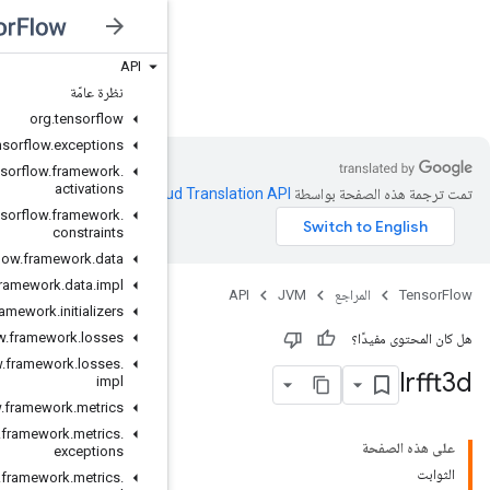
API
JVM
نظرة عامّة
org
.
tensorflow
org
.
tensorflow
.
exceptions
org
.
tensorflow
.
framework
.
activations
Clo‏
.
org
.
tensorflow
.
framework
.
constraints
org
.
tensorflow
.
framework
.
data
org
.
tensorflow
.
framework
.
data
.
impl
org
.
tensorflow
.
framework
.
initializers
org
.
tensorflow
.
framework
.
losses
org
.
tensorflow
.
framework
.
losses
.
impl
org
.
tensorflow
.
framework
.
metrics
org
.
tensorflow
.
framework
.
metrics
.
exceptions
org
.
tensorflow
.
framework
.
metrics
.