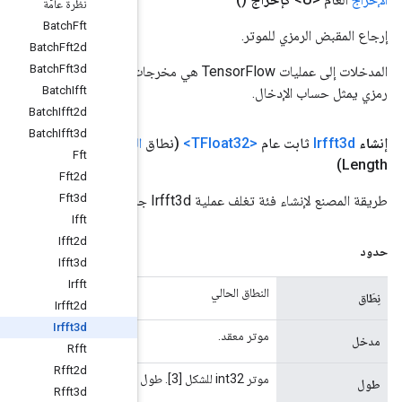
نظرة عامّة
Batch
Fft
Batch
Fft2d
Batch
Fft3d
المدخلات إلى عمليات TensorFlow هي مخرجات عملية TensorFlow أخرى. يتم استخدام هذه الطريقة للحصول على مقبض
Batch
Ifft
Batch
Ifft2d
Batch
Ifft3d
النطاق
،
المعامل
<؟ يمتد
TType
> الإدخال،
المعامل
<
> fft
TInt32
Fft
Fft2d
Fft3d
Ifft
Ifft2d
Ifft3d
Irfft
Irfft2d
Irfft3d
Rfft
Rfft2d
Rfft3d