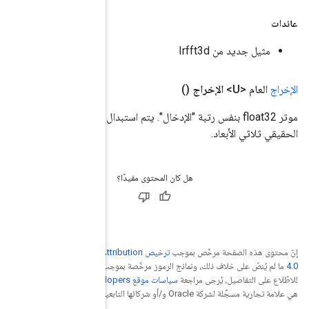
موتر float32 بنفس رتبة "الإدخال". يتم استبدال الأبعاد الثلاثة الداخلية لـ "الإدخال" بعينات "fft_length" من تحويل فورييه
Creative Commons Attribu
جب
ترخيص Apache 2.0‏
.
. إنّ Java