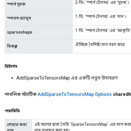
2-ডি। `স্পার্স টেনসর` এর `সূচক`।
স্পার্স সূচক
1-ডি. `স্পার্স টেনসর` এর `মান`।
স্পারস ভ্যালুস
1-ডি. `স্পার্স টেনসর` এর `আকৃতি`
sparseshape
ঐচ্ছিক বৈশিষ্ট্য মান বহন করে
বিকল্প
রিটার্নস
AddSparseToTensorsMap এর একটি নতুন উদাহরণ
পাবলিক স্ট্যাটিক
Add
Sparse
To
Tensors
Map
.
Options
shared
পরামিতি
এই অপের দ্বারা তৈরি `SparseTensorsMap`-এর ভাগ করা
শেয়ার করা
নাম ব্যবহার করা হয়।
নাম