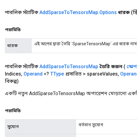
পাবলিক স্ট্যাটিক
Add
Sparse
To
Tensors
Map
.
Options
ধারক
(স্
পরামিতি
এই অপের দ্বারা তৈরি `SparseTensorsMap` এর ধারক নাম
ধারক
পাবলিক স্ট্যাটিক
Add
Sparse
To
Tensors
Map
তৈরি করুন
(
স্কোপ
Indices
,
Operand
<?
TType
প্রসারিত > sparse
Values
,
Operan
বিকল্প)
একটি নতুন AddSparseToTensorsMap অপারেশন মোড়ানো একটি ক
পরামিতি
বর্তমান সুযোগ
সুযোগ