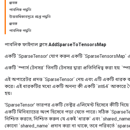
ধ্রুবক
পাবলিক পদ্ধতি
উত্তরাধিকারসূত্রে প্রাপ্ত পদ্ধতি
ধ্রুবক
পাবলিক পদ্ধতি
পাবলিক ফাইনাল ক্লাস
AddSparseToTensorsMap
একটি `SparseTensor' যোগ করুন একটি `SparseTensorsMap` এর
একটি `স্পার্স টেনসর` তিনটি টেনসর দ্বারা প্রতিনিধিত্ব করা হয়: `স্পা
এই অপারেটর প্রদত্ত `SparseTensor` নেয় এবং এটি একটি ধারক 
r
করে। এই ধারকটির মধ্যে একটি অনন্য কী একটি `int64` আকারে তৈ
হয়।
'SparseTensor' তারপর একটি ভেক্টর এলিমেন্ট হিসেবে কীটি দি
একটি মিনিব্যাচের অংশ হিসেবে পড়া যেতে পারে। সঠিক `SparseTe
নিশ্চিত করতে, নিশ্চিত করুন যে একই `ধারক` এবং `shared_name
কোনো `shared_name` প্রদান করা না থাকে, তবে পরিবর্তে `sp