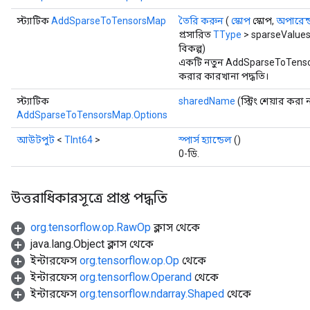
স্ট্যাটিক
AddSparseToTensorsMap
তৈরি করুন
(
স্কোপ
স্কোপ,
অপারেন্
প্রসারিত
TType
> sparseValues
বিকল্প)
একটি নতুন AddSparseToTenso
করার কারখানা পদ্ধতি।
স্ট্যাটিক
sharedName
(স্ট্রিং শেয়ার করা 
AddSparseToTensorsMap.Options
আউটপুট
<
TInt64
>
স্পার্স হ্যান্ডেল
()
0-ডি.
উত্তরাধিকারসূত্রে প্রাপ্ত পদ্ধতি
org.tensorflow.op.RawOp
ক্লাস থেকে
java.lang.Object ক্লাস থেকে
ইন্টারফেস
org.tensorflow.op.Op
থেকে
ইন্টারফেস
org.tensorflow.Operand
থেকে
ইন্টারফেস
org.tensorflow.ndarray.Shaped
থেকে