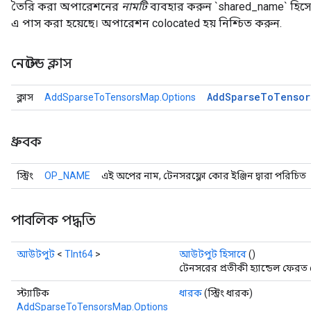
তৈরি করা অপারেশনের
নামটি
ব্যবহার করুন `shared_name` হি
এ পাস করা হয়েছে। অপারেশন colocated হয় নিশ্চিত করুন.
নেস্টেড ক্লাস
Add
Sparse
To
Tensor
ক্লাস
AddSparseToTensorsMap.Options
ধ্রুবক
স্ট্রিং
OP_NAME
এই অপের নাম, টেনসরফ্লো কোর ইঞ্জিন দ্বারা পরিচিত
পাবলিক পদ্ধতি
আউটপুট
<
TInt64
>
আউটপুট হিসাবে
()
টেনসরের প্রতীকী হ্যান্ডেল ফেরত 
স্ট্যাটিক
ধারক
(স্ট্রিং ধারক)
AddSparseToTensorsMap.Options