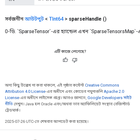
সর্বজনীন
আউটপুট
<
TInt64
>
sparse
Handle
()
0-ডি. `SparseTensor`-এর হ্যান্ডেল এখন `SparseTensorsMap`-এ
এটি কাজে লেগেছে?
অন্য কিছু উল্লেখ না করা থাকলে, এই পৃষ্ঠার কন্টেন্ট
Creative Commons
Attribution 4.0 License
-এর অধীনে এবং কোডের নমুনাগুলি
Apache 2.0
License
-এর অধীনে লাইসেন্স প্রাপ্ত। আরও জানতে,
Google Developers সাইট
নীতি
দেখুন। Java হল Oracle এবং/অথবা তার অ্যাফিলিয়েট সংস্থার রেজিস্টার্ড
ট্রেডমার্ক।
2025-07-26 UTC-তে শেষবার আপডেট করা হয়েছে।