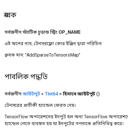
ধ্রুবক
সর্বজনীন স্ট্যাটিক চূড়ান্ত স্ট্রিং
OP
_
NAME
এই অপের নাম, টেনসরফ্লো কোর ইঞ্জিন দ্বারা পরিচিত
ধ্রুবক মান:
"AddSparseToTensorsMap"
পাবলিক পদ্ধতি
সর্বজনীন
আউটপুট
<
TInt64
>
হিসাবে আউটপুট
()
টেনসরের প্রতীকী হ্যান্ডেল ফেরত দেয়।
TensorFlow অপারেশনের ইনপুট হল অন্য TensorFlow অপারেশনে
হ্যান্ডেল পেতে ব্যবহৃত হয় যা ইনপুটের গণনাকে প্রতিনিধিত্ব করে।