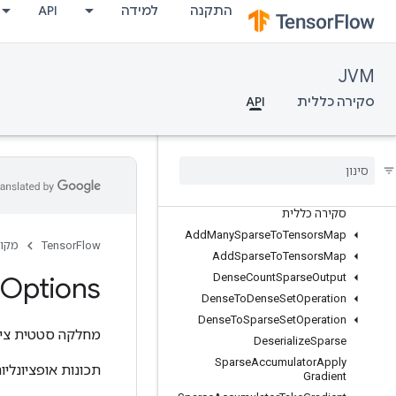
org.tensorflow.op.math.special
התקנה
למידה
API
org.tensorflow.op.nn
org.tensorflow.op.nn.raw
org.tensorflow.op.quantization
JVM
org.tensorflow.op.ragged
סקירה כללית
API
org.tensorflow.op.random
org
.
tensorflow
.
op
.
random
.
experimental
org
.
tensorflow
.
op
.
signal
org
.
tensorflow
.
op
.
sparse
סקירה כללית
Add
Many
Sparse
To
Tensors
Map
TensorFlow
מקור
Add
Sparse
To
Tensors
Map
Options
Dense
Count
Sparse
Output
Dense
To
Dense
Set
Operation
Dense
To
Sparse
Set
Operation
מחלקה סטטית ציב
Deserialize
Sparse
Sparse
Accumulator
Apply
תכונות אופציונליו
Gradient