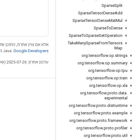
Sparse
Split
Sparse
Tensor
Dense
Add
Sparse
Tensor
Dense
Mat
Mul
Sparse
To
Dense
Sparse
To
Sparse
Set
Operation
Take
Many
Sparse
From
Tensors
אלא אם צוין אחרת, התוכן של 
Map
Google Developers‏
.‏ Java הוא סימן מסחרי רשום של חברת Oracle ו/או של השותפים העצמאיים שלה.
org
.
tensorflow
.
op
.
strings
עדכון אחרון: 2025-07-26 (שעון UTC).
org
.
tensorflow
.
op
.
summary
org
.
tensorflow
.
op
.
tpu
org
.
tensorflow
.
op
.
train
org
.
tensorflow
.
op
.
xla
לא להתנתק
org
.
tensorflow
.
proto
.
data
.
experimental
בלוג
org
.
tensorflow
.
proto
.
distruntime
פורום
org
.
tensorflow
.
proto
.
example
GitHub
org
.
tensorflow
.
proto
.
framework
org
.
tensorflow
.
proto
.
profiler
Twitter
org
.
tensorflow
.
proto
.
util