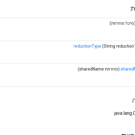
ת
מיכל מחרוזת)
reductionType
(String reductio
share
(מחרוזת sharedName)