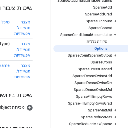
Sparse
Accumulator
Take
Gradient
שיטות ציבוריו
Sparse
Add
Sparse
Add
Grad
Sparse
Bincount
מצבר
מיכל
(
תנאי דל.
Sparse
Concat
אפשרויות
Sparse
Conditional
Accumulator
סקירה כללית
מצבר
nType)
Options
תנאי דל.
אפשרויות
Sparse
Count
Sparse
Output
Sparse
Cross
מצבר
dName
Sparse
Cross
Hashed
תנאי דל.
Sparse
Dense
Cwise
Add
אפשרויות
Sparse
Dense
Cwise
Div
Sparse
Dense
Cwise
Mul
שיטות בירושה
Sparse
Fill
Empty
Rows
Sparse
Fill
Empty
Rows
Grad
מכיתה java.lang.Object
Sparse
Mat
Mul
Sparse
Reduce
Max
Sparse
Reduce
Max
Sparse