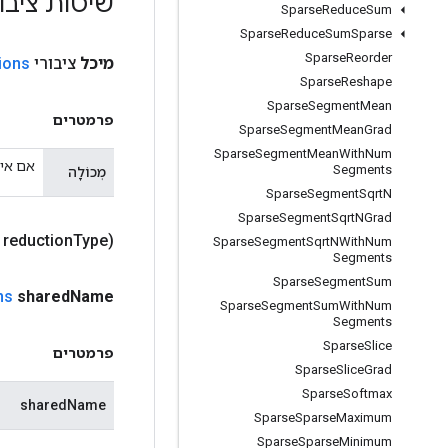
שיטות ציבו
Sparse
Reduce
Sum
Sparse
Reduce
Sum
Sparse
Sparse
Reorder
מיכל
ציבורי
ions
Sparse
Reshape
Sparse
Segment
Mean
פרמטרים
Sparse
Segment
Mean
Grad
Sparse
Segment
Mean
With
Num
אם אינ
Segments
מְכוֹלָה
Sparse
Segment
Sqrt
N
Sparse
Segment
Sqrt
NGrad
g reduction
Type)
Sparse
Segment
Sqrt
NWith
Num
Segments
Sparse
Segment
Sum
ns
shared
Name
Sparse
Segment
Sum
With
Num
Segments
Sparse
Slice
פרמטרים
Sparse
Slice
Grad
Sparse
Softmax
sharedName
Sparse
Sparse
Maximum
Sparse
Sparse
Minimum