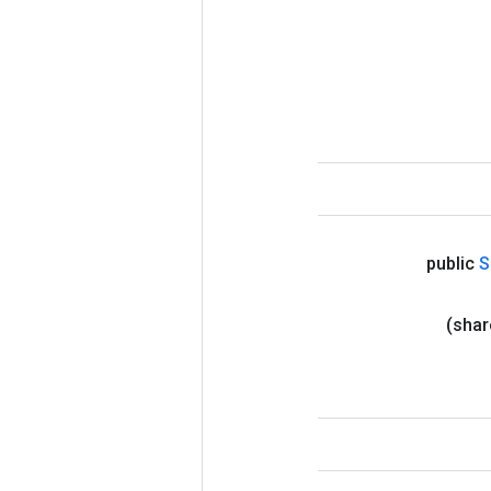
public
S