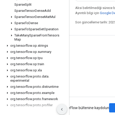
Sparse
Split
Aksi belirtilmediği sürece 
Sparse
Tensor
Dense
Add
Ayrıntılı bilgi için
Google Dev
Sparse
Tensor
Dense
Mat
Mul
Son güncelleme tarihi: 202
Sparse
To
Dense
Sparse
To
Sparse
Set
Operation
Take
Many
Sparse
From
Tensors
Map
Bağlı kalma
org
.
tensorflow
.
op
.
strings
org
.
tensorflow
.
op
.
summary
Blog
org
.
tensorflow
.
op
.
tpu
Forum
org
.
tensorflow
.
op
.
train
GitHub
org
.
tensorflow
.
op
.
xla
org
.
tensorflow
.
proto
.
data
.
Twitter
experimental
YouTube
org
.
tensorflow
.
proto
.
distruntime
org
.
tensorflow
.
proto
.
example
org
.
tensorflow
.
proto
.
framework
org
.
tensorflow
.
proto
.
profiler
Şartlar
Gizlilik
Manage cookies
TensorFlow bültenine kaydolun
org
.
tensorflow
.
proto
.
util