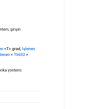
ntem, girişin
en
<T> grad
,
İşlenen
şlenen
<
TInt32
>
rika yöntemi.