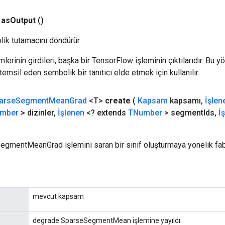
as
Output
()
ik tutamacını döndürür.
erinin girdileri, başka bir TensorFlow işleminin çıktılarıdır. Bu yö
emsil eden sembolik bir tanıtıcı elde etmek için kullanılır.
arse
Segment
Mean
Grad
<T>
create
(
Kapsam
kapsamı
,
İşlen
mber
> dizinler
,
İşlenen
<? extends
TNumber
> segment
Ids
,
İ
egmentMeanGrad işlemini saran bir sınıf oluşturmaya yönelik fab
mevcut kapsam
degrade SparseSegmentMean işlemine yayıldı.