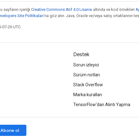
bu sayfanın içeriği
Creative Commons Atıf 4.0 Lisansı
altında ve kod örnekleri
A
elopers Site Politikaları
'na göz atın. Java, Oracle ve/veya satış ortaklarının tesc
5-07-26 UTC.
Destek
Sorun izleyici
Sürüm notları
Stack Overflow
Marka kuralları
TensorFlow'dan Alıntı Yapma
Abone ol