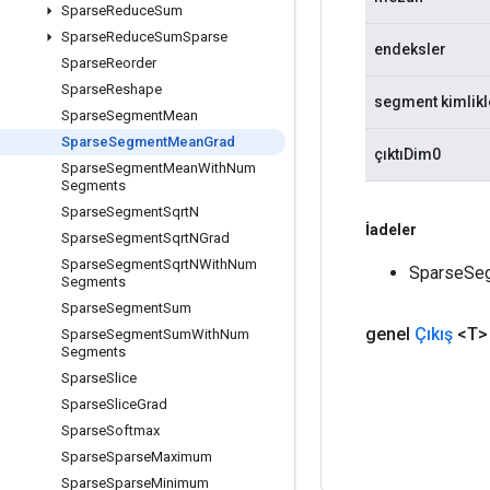
Sparse
Reduce
Sum
Sparse
Reduce
Sum
Sparse
endeksler
Sparse
Reorder
Sparse
Reshape
segment kimlikl
Sparse
Segment
Mean
Sparse
Segment
Mean
Grad
çıktıDim0
Sparse
Segment
Mean
With
Num
Segments
Sparse
Segment
Sqrt
N
İadeler
Sparse
Segment
Sqrt
NGrad
Sparse
Segment
Sqrt
NWith
Num
SparseSeg
Segments
Sparse
Segment
Sum
genel
Çıkış
<T>
Sparse
Segment
Sum
With
Num
Segments
Sparse
Slice
Sparse
Slice
Grad
Sparse
Softmax
Sparse
Sparse
Maximum
Sparse
Sparse
Minimum