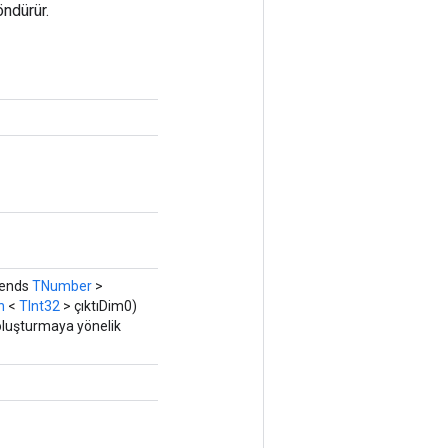
öndürür.
tends
TNumber
>
n
<
TInt32
> çıktıDim0)
oluşturmaya yönelik