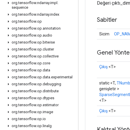
Değeri çıktı_dim0
org
.
tensorflow
.
ndarray
.
impl
.
sequence
org
.
tensorflow
.
ndarray
.
index
Sabitler
org
.
tensorflow
.
op
org
.
tensorflow
.
op
.
annotation
Sicim
OP_NA
org
.
tensorflow
.
op
.
audio
org
.
tensorflow
.
op
.
bitwise
org
.
tensorflow
.
op
.
cluster
Genel Yönte
org
.
tensorflow
.
op
.
collective
org
.
tensorflow
.
op
.
core
Çıkış
<T>
org
.
tensorflow
.
op
.
data
org
.
tensorflow
.
op
.
data
.
experimental
static <T,
TNumbe
org
.
tensorflow
.
op
.
debugging
genişletir >
org
.
tensorflow
.
op
.
distribute
SparseSegment
org
.
tensorflow
.
op
.
dtypes
<T>
org
.
tensorflow
.
op
.
estimator
Çıkış
<T>
org
.
tensorflow
.
op
.
image
org
.
tensorflow
.
op
.
io
org
.
tensorflow
.
op
.
linalg
Kalıtsal Yön