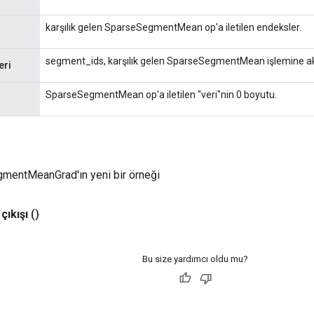
karşılık gelen SparseSegmentMean op'a iletilen endeksler.
segment_ids, karşılık gelen SparseSegmentMean işlemine akt
eri
SparseSegmentMean op'a iletilen "veri"nin 0 boyutu.
mentMeanGrad'ın yeni bir örneği
çıkışı
()
Bu size yardımcı oldu mu?