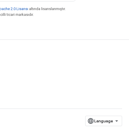
pache 2.0 Lisansı
altında lisanslanmıştır.
illi ticari markasıdır.