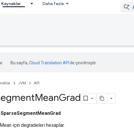
Kaynaklar
Daha fazla
Bu sayfa,
Cloud Translation API
ile çevrilmiştir.
naklar
JVM
API
Segment
Mean
Grad
ı
SparseSegmentMeanGrad
an için degradeleri hesaplar.