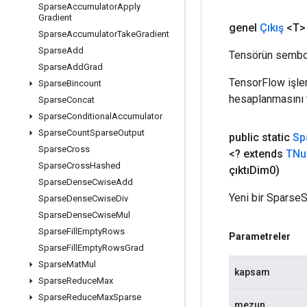
Sparse
Accumulator
Apply
Gradient
genel
Çıkış
<T>
Sparse
Accumulator
Take
Gradient
Sparse
Add
Tensörün sembol
Sparse
Add
Grad
TensorFlow işleml
Sparse
Bincount
hesaplanmasını t
Sparse
Concat
Sparse
Conditional
Accumulator
Sparse
Count
Sparse
Output
public static
Sp
Sparse
Cross
<? extends
TNu
Sparse
Cross
Hashed
çıktıDim0)
Sparse
Dense
Cwise
Add
Yeni bir SparseS
Sparse
Dense
Cwise
Div
Sparse
Dense
Cwise
Mul
Sparse
Fill
Empty
Rows
Parametreler
Sparse
Fill
Empty
Rows
Grad
Sparse
Mat
Mul
kapsam
Sparse
Reduce
Max
Sparse
Reduce
Max
Sparse
mezun