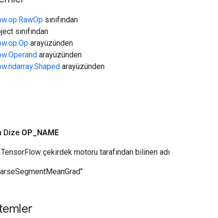
low.op.RawOp
sınıfından
ject sınıfından
low.op.Op
arayüzünden
low.Operand
arayüzünden
low.ndarray.Shaped
arayüzünden
n Dize
OP
_
NAME
TensorFlow çekirdek motoru tarafından bilinen adı
parseSegmentMeanGrad"
temler