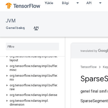
org.tensorflow.internal.c_api.presets
Yükle
Bilgi
API
org.tensorflow.internal.types
org.tensorflow.internal.types.registry
org.tensorflow.ndarray
JVM
org.tensorflow.ndarray.buffer
Genel bakış
API
org.tensorflow.ndarray.buffer.layout
org
.
tensorflow
.
ndarray
.
impl
org
.
tensorflow
.
ndarray
.
impl
.
buffer
org
.
tensorflow
.
ndarray
.
impl
.
buffer
.
adapter
org
.
tensorflow
.
ndarray
.
impl
.
buffer
.
layout
org
.
tensorflow
.
ndarray
.
impl
.
buffer
.
TensorFlow
Kay
misc
org
.
tensorflow
.
ndarray
.
impl
.
buffer
.
Sparse
nio
org
.
tensorflow
.
ndarray
.
impl
.
buffer
.
raw
genel final sınıf
org
.
tensorflow
.
ndarray
.
impl
.
dense
SparseSegmentMe
org
.
tensorflow
.
ndarray
.
impl
.
dimension