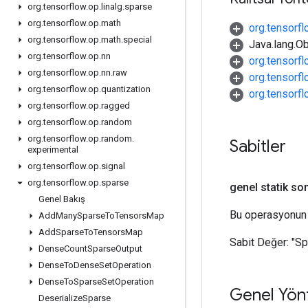
org
.
tensorflow
.
op
.
linalg
.
sparse
org
.
tensorflow
.
op
.
math
org.tensorf
org
.
tensorflow
.
op
.
math
.
special
Java.lang.Ob
org
.
tensorflow
.
op
.
nn
org.tensorf
org
.
tensorflow
.
op
.
nn
.
raw
org.tensorf
org
.
tensorflow
.
op
.
quantization
org.tensorf
org
.
tensorflow
.
op
.
ragged
org
.
tensorflow
.
op
.
random
org
.
tensorflow
.
op
.
random
.
Sabitler
experimental
org
.
tensorflow
.
op
.
signal
org
.
tensorflow
.
op
.
sparse
genel statik so
Genel Bakış
Bu operasyonun 
Add
Many
Sparse
To
Tensors
Map
Add
Sparse
To
Tensors
Map
Sabit Değer:
"S
Dense
Count
Sparse
Output
Dense
To
Dense
Set
Operation
Dense
To
Sparse
Set
Operation
Genel Yön
Deserialize
Sparse