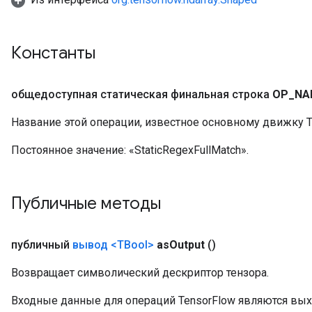
Константы
общедоступная статическая финальная строка
OP
_
NA
Название этой операции, известное основному движку T
Постоянное значение:
«StaticRegexFullMatch».
Публичные методы
публичный
вывод
<TBool>
as
Output
()
Возвращает символический дескриптор тензора.
Входные данные для операций TensorFlow являются вы