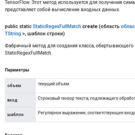
TensorFlow. Этот метод используется для получения сим
представляет собой вычисление входных данных.
public static
Static
Regex
Full
Match
create
(область
облас
TString
>
,
шаблон строки)
Фабричный метод для создания класса, обертывающег
StaticRegexFullMatch.
Параметры
текущий объем
объем
Строковый тензор текста, подлежащего обработ
вход
Регулярное выражение, соответствующее вход
шаблон