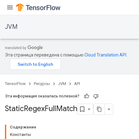
JVM
Эта страница переведена с помощью
Cloud Translation API
.
TensorFlow
Ресурсы
JVM
API
Эта информация оказалась полезной?
Static
Regex
Full
Match
ions
Содержание
Константы