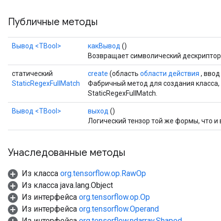
Публичные методы
Вывод
<TBool>
какВывод
()
Возвращает символический дескриптор 
статический
create
(область
области действия
, вво
StaticRegexFullMatch
Фабричный метод для создания класса
StaticRegexFullMatch.
Вывод
<TBool>
выход
()
Логический тензор той же формы, что и 
Унаследованные методы
Из класса
org.tensorflow.op.RawOp
Из класса java.lang.Object
Из интерфейса
org.tensorflow.op.Op
Из интерфейса
org.tensorflow.Operand
Из интерфейса
org.tensorflow.ndarray.Shaped