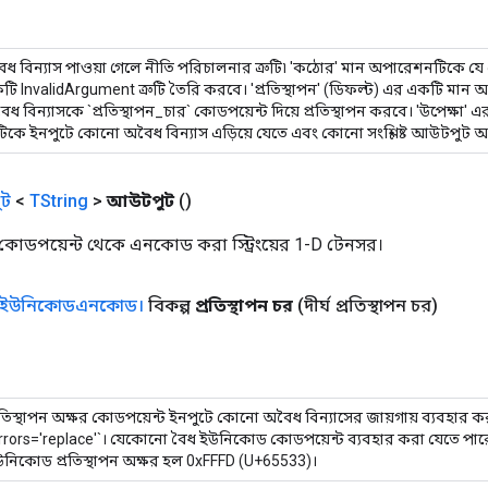
ৈধ বিন্যাস পাওয়া গেলে নীতি পরিচালনার ত্রুটি৷ 'কঠোর' মান অপারেশনটিকে 
কটি InvalidArgument ত্রুটি তৈরি করবে। 'প্রতিস্থাপন' (ডিফল্ট) এর একটি মা
 বিন্যাসকে `প্রতিস্থাপন_চার` কোডপয়েন্ট দিয়ে প্রতিস্থাপন করবে। 'উপেক্ষা' 
কে ইনপুটে কোনো অবৈধ বিন্যাস এড়িয়ে যেতে এবং কোনো সংশ্লিষ্ট আউটপুট অ
ট
<
TString
>
আউটপুট
()
 কোডপয়েন্ট থেকে এনকোড করা স্ট্রিংয়ের 1-D টেনসর।
ইউনিকোডএনকোড।
বিকল্প
প্রতিস্থাপন চর
(দীর্ঘ প্রতিস্থাপন চর)
রতিস্থাপন অক্ষর কোডপয়েন্ট ইনপুটে কোনো অবৈধ বিন্যাসের জায়গায় ব্যবহার 
rrors='replace'`। যেকোনো বৈধ ইউনিকোড কোডপয়েন্ট ব্যবহার করা যেতে পার
নিকোড প্রতিস্থাপন অক্ষর হল 0xFFFD (U+65533)।