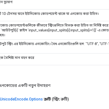
মান সুযোগ
 1D টেনসর যাতে ইউনিকোড কোডপয়েন্ট থাকে যা এনকোড করা উচিত।
কোড কোডপয়েন্টগুলিকে কীভাবে স্ট্রিংগুলিতে বিভক্ত করা উচিত তা নির্দিষ্ট ক
 `আউটপুট[i]` স্লাইস `input_values[input_splits[i]:input_splits[i+1]]`-এ 
হয়।
ুট স্ট্রিং এর ইউনিকোড এনকোডিং। বৈধ এনকোডিংগুলি হল: `"UTF-8", "UTF-
৷
িক বৈশিষ্ট্য মান বহন করে
নকোডের একটি নতুন উদাহরণ
Unicode
Encode
.
Options
ত্রুটি
(স্ট্রিং ত্রুটি)