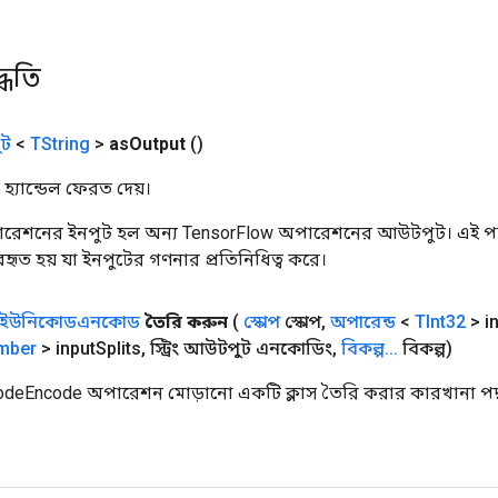
্ধতি
ট
<
TString
>
as
Output
()
হ্যান্ডেল ফেরত দেয়।
রেশনের ইনপুট হল অন্য TensorFlow অপারেশনের আউটপুট। এই পদ্
যবহৃত হয় যা ইনপুটের গণনার প্রতিনিধিত্ব করে।
ইউনিকোডএনকোড
তৈরি করুন
(
স্কোপ
স্কোপ
,
অপারেন্ড
<
TInt32
> i
mber
> input
Splits
,
স্ট্রিং আউটপুট এনকোডিং
,
বিকল্প
.
.
.
বিকল্প)
odeEncode অপারেশন মোড়ানো একটি ক্লাস তৈরি করার কারখানা পদ্