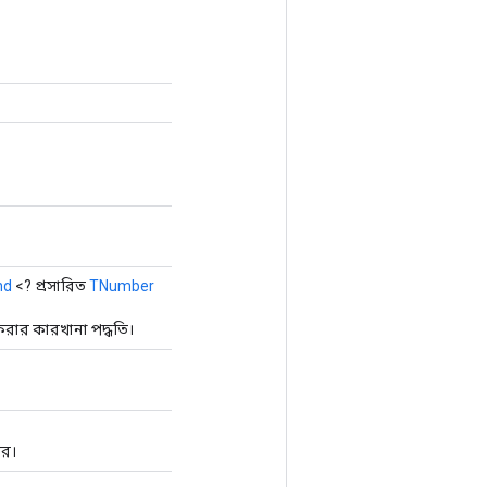
nd
<? প্রসারিত
TNumber
রার কারখানা পদ্ধতি।
সর।