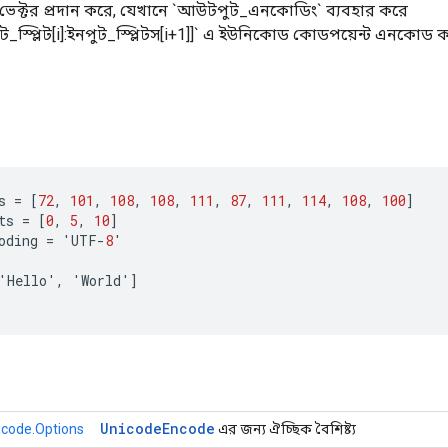
টি ভেক্টর প্রদান করে, যেখানে `আউটপুট_এনকোডিং` ব্যবহার করে
ট_স্প্লিট[i]:ইনপুট_স্প্লিটস[i+1]]` এ ইউনিকোড কোডপয়েন্ট এনকোড 
s
=
[
72
,
101
,
108
,
108
,
111
,
87
,
111
,
114
,
108
,
100
]
ts
=
[
0
,
5
,
10
]
oding
=
'
UTF
-
8
'
'
Hello
'
,
'
World
'
]
Unicode
Encode
code.Options
এর জন্য ঐচ্ছিক বৈশিষ্ট্য