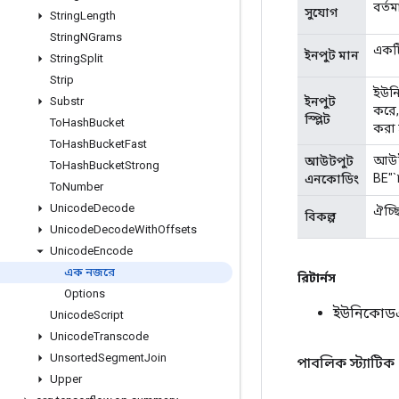
বর্ত
সুযোগ
String
Length
String
NGrams
একটি
ইনপুট মান
String
Split
Strip
ইউনি
ইনপুট
Substr
করে,
স্প্লিট
To
Hash
Bucket
করা 
To
Hash
Bucket
Fast
আউটপ
আউটপুট
To
Hash
Bucket
Strong
BE"`
এনকোডিং
To
Number
Unicode
Decode
ঐচ্ছ
বিকল্প
Unicode
Decode
With
Offsets
Unicode
Encode
এক নজরে
রিটার্নস
Options
ইউনিকোডএ
Unicode
Script
Unicode
Transcode
Unsorted
Segment
Join
পাবলিক স্ট্যাটিক
Upper