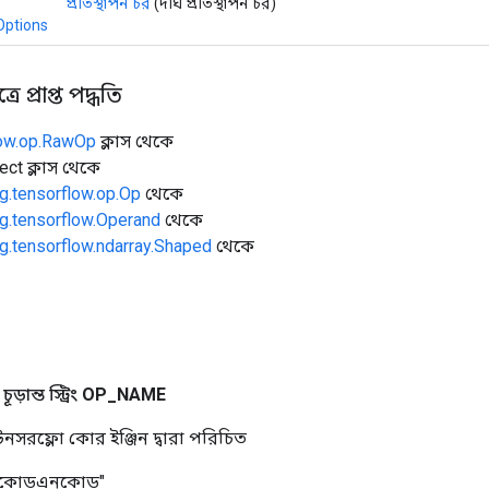
প্রতিস্থাপন চর
(দীর্ঘ প্রতিস্থাপন চর)
Options
ে প্রাপ্ত পদ্ধতি
low.op.RawOp
ক্লাস থেকে
ect ক্লাস থেকে
g.tensorflow.op.Op
থেকে
g.tensorflow.Operand
থেকে
g.tensorflow.ndarray.Shaped
থেকে
ড়ান্ত স্ট্রিং
OP
_
NAME
নসরফ্লো কোর ইঞ্জিন দ্বারা পরিচিত
িকোডএনকোড"