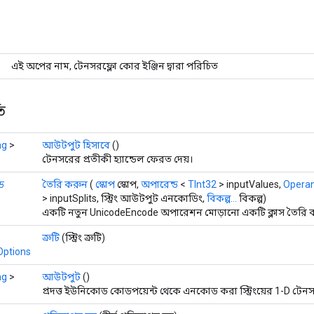
এই অপের নাম, টেনসরফ্লো কোর ইঞ্জিন দ্বারা পরিচিত
ি
ng
>
আউটপুট হিসাবে
()
টেনসরের প্রতীকী হ্যান্ডেল ফেরত দেয়।
ড
তৈরি করুন
(
স্কোপ
স্কোপ,
অপারেন্ড
<
TInt32
> inputValues,
Opera
> inputSplits, স্ট্রিং আউটপুট এনকোডিং,
বিকল্প...
বিকল্প)
একটি নতুন UnicodeEncode অপারেশন মোড়ানো একটি ক্লাস তৈরি ক
ত্রুটি
(স্ট্রিং ত্রুটি)
Options
ng
>
আউটপুট
()
প্রদত্ত ইউনিকোড কোডপয়েন্ট থেকে এনকোড করা স্ট্রিংয়ের 1-D টেন