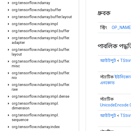
org
.
tensorflow
.
ndarray
org
.
tensorflow
.
ndarray
.
buffer
ধ্রুবক
org
.
tensorflow
.
ndarray
.
buffer
.
layout
org
.
tensorflow
.
ndarray
.
impl
স্ট্রিং
OP_NAME
org
.
tensorflow
.
ndarray
.
impl
.
buffer
org
.
tensorflow
.
ndarray
.
impl
.
buffer
.
adapter
পাবলিক পদ্ধত
org
.
tensorflow
.
ndarray
.
impl
.
buffer
.
layout
আউটপুট
<
TStri
org
.
tensorflow
.
ndarray
.
impl
.
buffer
.
misc
org
.
tensorflow
.
ndarray
.
impl
.
buffer
.
স্ট্যাটিক
ইউনিকো
nio
এনকোড
org
.
tensorflow
.
ndarray
.
impl
.
buffer
.
raw
org
.
tensorflow
.
ndarray
.
impl
.
dense
স্ট্যাটিক
org
.
tensorflow
.
ndarray
.
impl
.
UnicodeEncode.
dimension
org
.
tensorflow
.
ndarray
.
impl
.
আউটপুট
<
TStri
sequence
org
.
tensorflow
.
ndarray
.
index