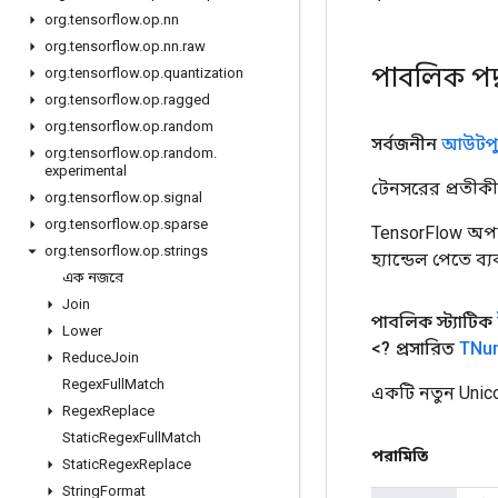
org
.
tensorflow
.
op
.
nn
org
.
tensorflow
.
op
.
nn
.
raw
পাবলিক পদ
org
.
tensorflow
.
op
.
quantization
org
.
tensorflow
.
op
.
ragged
org
.
tensorflow
.
op
.
random
সর্বজনীন
আউটপু
org
.
tensorflow
.
op
.
random
.
experimental
টেনসরের প্রতীকী 
org
.
tensorflow
.
op
.
signal
org
.
tensorflow
.
op
.
sparse
TensorFlow অপা
org
.
tensorflow
.
op
.
strings
হ্যান্ডেল পেতে ব্
এক নজরে
Join
পাবলিক স্ট্যাটিক
Lower
<? প্রসারিত
TNu
Reduce
Join
Regex
Full
Match
একটি নতুন Unic
Regex
Replace
Static
Regex
Full
Match
পরামিতি
Static
Regex
Replace
String
Format