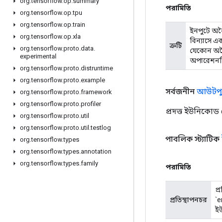
org
.
tensorflow
.
op
.
summary
পরামিতি
org
.
tensorflow
.
op
.
tpu
org
.
tensorflow
.
op
.
train
ইনপুটে অব
org
.
tensorflow
.
op
.
xla
বিন্যাসে এ
ত্রুটি
org
.
tensorflow
.
proto
.
data
.
যেকোন অবৈধ
experimental
অপারেশনটি
org
.
tensorflow
.
proto
.
distruntime
org
.
tensorflow
.
proto
.
example
সর্বজনীন
আউটপু
org
.
tensorflow
.
proto
.
framework
org
.
tensorflow
.
proto
.
profiler
প্রদত্ত ইউনিকোড
org
.
tensorflow
.
proto
.
util
org
.
tensorflow
.
proto
.
util
.
testlog
পাবলিক স্ট্যাটিক
org
.
tensorflow
.
types
org
.
tensorflow
.
types
.
annotation
org
.
tensorflow
.
types
.
family
পরামিতি
প্
প্রতিস্থাপনচর
`e
ইউ