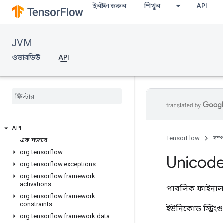
ইনস্টল করুন
শিখুন
API
JVM
ওভারভিউ
API
API
TensorFlow
সম্
এক নজরে
org
.
tensorflow
Unicod
org
.
tensorflow
.
exceptions
org
.
tensorflow
.
framework
.
activations
পাবলিক ফাইনাল 
org
.
tensorflow
.
framework
.
constraints
ইউনিকোড স্ট্রি
org
.
tensorflow
.
framework
.
data