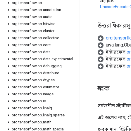
স্ট্যাটিক
org
.
tensorflow
.
op
UnicodeEncode.
org
.
tensorflow
.
op
.
annotation
org
.
tensorflow
.
op
.
audio
org
.
tensorflow
.
op
.
bitwise
উত্তরাধিকারসূত্র
org
.
tensorflow
.
op
.
cluster
org.tensorf
org
.
tensorflow
.
op
.
collective
java.lang.Obj
org
.
tensorflow
.
op
.
core
ইন্টারফেস
or
org
.
tensorflow
.
op
.
data
ইন্টারফেস
or
org
.
tensorflow
.
op
.
data
.
experimental
ইন্টারফেস
or
org
.
tensorflow
.
op
.
debugging
org
.
tensorflow
.
op
.
distribute
org
.
tensorflow
.
op
.
dtypes
ধ্রুবক
org
.
tensorflow
.
op
.
estimator
org
.
tensorflow
.
op
.
image
org
.
tensorflow
.
op
.
io
সর্বজনীন স্ট্যাটিক চূ
org
.
tensorflow
.
op
.
linalg
org
.
tensorflow
.
op
.
linalg
.
sparse
এই অপের নাম, টে
org
.
tensorflow
.
op
.
math
ধ্রুবক মান:
"ইউন
org
.
tensorflow
.
op
.
math
.
special