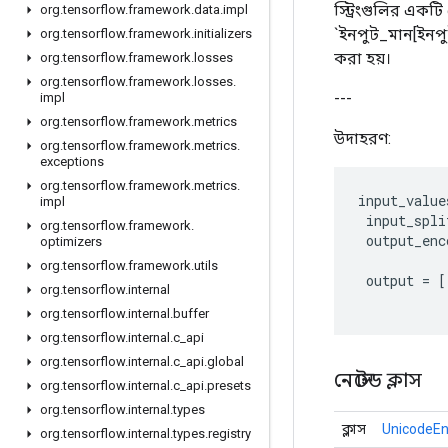
স্ট্রিংগুলির এক
org
.
tensorflow
.
framework
.
data
.
impl
`ইনপুট_মান[ইনপু
org
.
tensorflow
.
framework
.
initializers
করা হয়।
org
.
tensorflow
.
framework
.
losses
org
.
tensorflow
.
framework
.
losses
.
---
impl
org
.
tensorflow
.
framework
.
metrics
উদাহরণ:
org
.
tensorflow
.
framework
.
metrics
.
exceptions
org
.
tensorflow
.
framework
.
metrics
.
input_value
impl
input_spli
org
.
tensorflow
.
framework
.
output_enc
optimizers
org
.
tensorflow
.
framework
.
utils
output
=
[
org
.
tensorflow
.
internal
org
.
tensorflow
.
internal
.
buffer
org
.
tensorflow
.
internal
.
c
_
api
org
.
tensorflow
.
internal
.
c
_
api
.
global
নেস্টেড ক্লাস
org
.
tensorflow
.
internal
.
c
_
api
.
presets
org
.
tensorflow
.
internal
.
types
ক্লাস
UnicodeEn
org
.
tensorflow
.
internal
.
types
.
registry