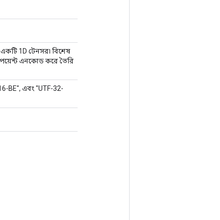
রে একটি 1D টেনসর৷ বিশেষ
কোডপয়েন্ট এনকোড করে তৈরি
16-BE", এবং "UTF-32-