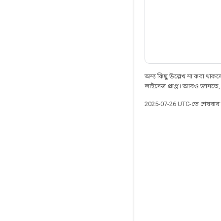
অন্য কিছু উল্লেখ না করা থাকলে,
লাইসেন্স প্রাপ্ত। আরও জানতে
2025-07-26 UTC-তে শেষবা
সবসময় যুক্ত থাকুন
ব্লগ
ফোরাম
GitHub
Twitter