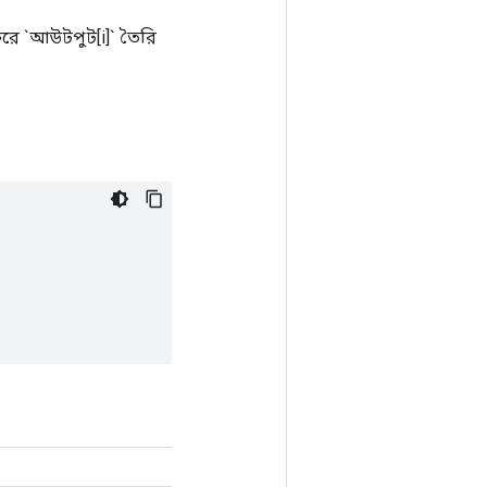
করে `আউটপুট[i]` তৈরি