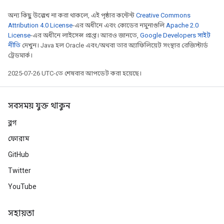
radParametersGradAccumDebug
অন্য কিছু উল্লেখ না করা থাকলে, এই পৃষ্ঠার কন্টেন্ট
Creative Commons
rameters
Attribution 4.0 License
-এর অধীনে এবং কোডের নমুনাগুলি
Apache 2.0
ParametersGradAccumDebug
License
-এর অধীনে লাইসেন্স প্রাপ্ত। আরও জানতে,
Google Developers সাইট
eters
নীতি
দেখুন। Java হল Oracle এবং/অথবা তার অ্যাফিলিয়েট সংস্থার রেজিস্টার্ড
metersGradAccumDebug
ট্রেডমার্ক।
ientDescentParameters
2025-07-26 UTC-তে শেষবার আপডেট করা হয়েছে।
dientDescentParametersGradAccumDebug
সবসময় যুক্ত থাকুন
ব্লগ
ফোরাম
GitHub
Twitter
YouTube
সহায়তা