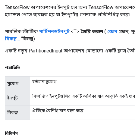
ParametersGradAccumDebug
TensorFlow অপারেশনের ইনপুট হল অন্য TensorFlow অপারেশনে
meters
হ্যান্ডেল পেতে ব্যবহৃত হয় যা ইনপুটের গণনাকে প্রতিনিধিত্ব করে।
ametersGradAccumDebug
rs
পাবলিক স্ট্যাটিক
পার্টিশনডইনপুট
<T>
তৈরি করুন
(
স্কোপ
স্কোপ
,
পু
ersGradAccumDebug
বিকল্প
.
.
.
বিকল্প)
tDescentParameters
ntDescentParametersGradAccumDebug
একটি নতুন PartitionedInput অপারেশন মোড়ানো একটি ক্লাস তৈর
পরামিতি
বর্তমান সুযোগ
সুযোগ
বিভাজিত ইনপুটগুলির একটি তালিকা যার আকৃতি একই থাক
ইনপুট
ঐচ্ছিক বৈশিষ্ট্য মান বহন করে
বিকল্প
রিটার্নস