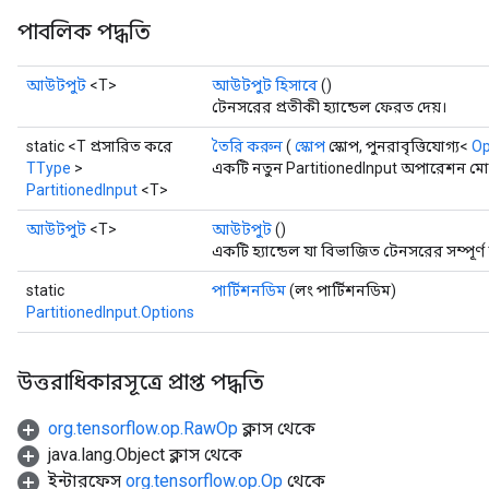
পাবলিক পদ্ধতি
আউটপুট
<T>
আউটপুট হিসাবে
()
টেনসরের প্রতীকী হ্যান্ডেল ফেরত দেয়।
static <T প্রসারিত করে
তৈরি করুন
(
স্কোপ
স্কোপ, পুনরাবৃত্তিযোগ্য<
Op
TType
>
একটি নতুন PartitionedInput অপারেশন মোড
PartitionedInput
<T>
আউটপুট
<T>
আউটপুট
()
একটি হ্যান্ডেল যা বিভাজিত টেনসরের সম্পূর
static
পার্টিশনডিম
(লং পার্টিশনডিম)
PartitionedInput.Options
উত্তরাধিকারসূত্রে প্রাপ্ত পদ্ধতি
Batch
org.tensorflow.op.RawOp
ক্লাস থেকে
atch
java.lang.Object ক্লাস থেকে
ইন্টারফেস
org.tensorflow.op.Op
থেকে