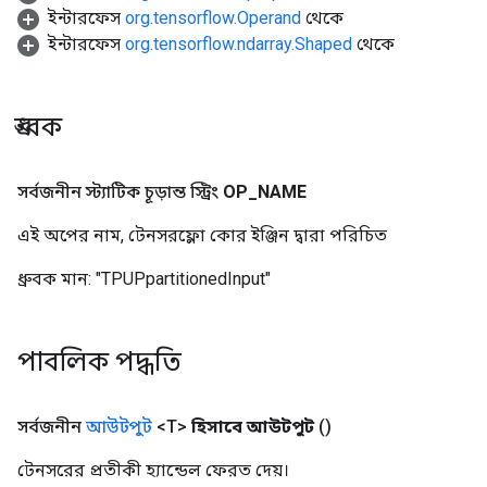
ইন্টারফেস
org.tensorflow.Operand
থেকে
ইন্টারফেস
org.tensorflow.ndarray.Shaped
থেকে
ধ্রুবক
সর্বজনীন স্ট্যাটিক চূড়ান্ত স্ট্রিং
OP
_
NAME
sGradAccumDebug
rs
এই অপের নাম, টেনসরফ্লো কোর ইঞ্জিন দ্বারা পরিচিত
ersGradAccumDebug
rs
ধ্রুবক মান:
"TPUPpartitionedInput"
ersGradAccumDebug
Parameters
পাবলিক পদ্ধতি
GradAccumDebug
Parameters
সর্বজনীন
আউটপুট
<T>
হিসাবে আউটপুট
()
ters
tersGradAccumDebug
টেনসরের প্রতীকী হ্যান্ডেল ফেরত দেয়।
arameters