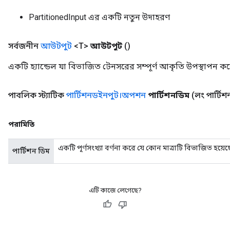
PartitionedInput এর একটি নতুন উদাহরণ
সর্বজনীন
আউটপুট
<T>
আউটপুট
()
একটি হ্যান্ডেল যা বিভাজিত টেনসরের সম্পূর্ণ আকৃতি উপস্থাপন ক
rs
ersGradAccumDebug
পাবলিক স্ট্যাটিক
পার্টিশনডইনপুট।অপশন
পার্টিশনডিম
(লং পার্টি
eters
metersGradAccumDebug
পরামিতি
ters
metersGradAccumDebug
একটি পূর্ণসংখ্যা বর্ণনা করে যে কোন মাত্রাটি বিভাজিত হয়ে
ropParameters
পার্টিশন ডিম
s
ersGradAccumDebug
ghtParameters
এটি কাজে লেগেছে?
meters
ametersGradAccumDebug
adParameters