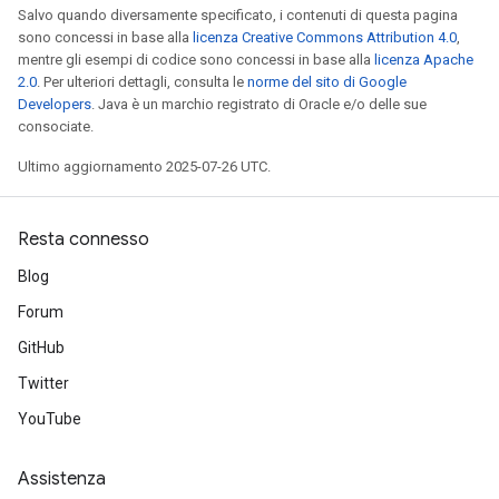
radParametersGradAccumDebug
Salvo quando diversamente specificato, i contenuti di questa pagina
sono concessi in base alla
licenza Creative Commons Attribution 4.0
,
rameters
mentre gli esempi di codice sono concessi in base alla
licenza Apache
ParametersGradAccumDebug
2.0
. Per ulteriori dettagli, consulta le
norme del sito di Google
eters
Developers
. Java è un marchio registrato di Oracle e/o delle sue
metersGradAccumDebug
consociate.
ientDescentParameters
Ultimo aggiornamento 2025-07-26 UTC.
dientDescentParametersGradAccumDebug
Resta connesso
Blog
Forum
GitHub
Twitter
YouTube
Assistenza