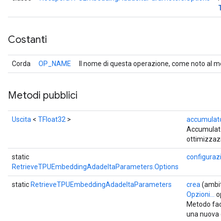
Costanti
Corda
OP_NAME
Il nome di questa operazione, come noto al m
Metodi pubblici
Uscita
<
TFloat32
>
accumulato
Accumulator
ottimizzaz
static
configuraz
RetrieveTPUEmbeddingAdadeltaParameters.Options
static
RetrieveTPUEmbeddingAdadeltaParameters
crea
(ambi
Opzioni...
o
Metodo fac
una nuova