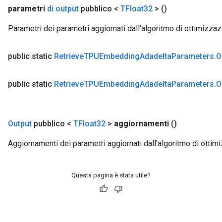
parametri
di output
pubblico <
TFloat32
>
()
Parametri dei parametri aggiornati dall'algoritmo di ottimizza
rs
public static
Retrieve
TPUEmbedding
Adadelta
Parameters
.
O
ersGradAccumDebug
eters
public static
Retrieve
TPUEmbedding
Adadelta
Parameters
.
O
metersGradAccumDebug
ters
Output
pubblico <
TFloat32
>
aggiornamenti
()
metersGradAccumDebug
Aggiornamenti dei parametri aggiornati dall'algoritmo di ottim
ropParameters
s
ersGradAccumDebug
Questa pagina è stata utile?
ghtParameters
meters
ametersGradAccumDebug
adParameters