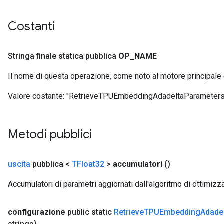
Costanti
Stringa finale statica pubblica
OP
_
NAME
Il nome di questa operazione, come noto al motore principale
sGradAccumDebug
Valore costante:
"RetrieveTPUEmbeddingAdadeltaParameters
rs
ersGradAccumDebug
rs
Metodi pubblici
ersGradAccumDebug
Parameters
uscita
pubblica <
TFloat32
>
accumulatori
()
GradAccumDebug
Accumulatori di parametri aggiornati dall'algoritmo di ottimiz
Parameters
ters
tersGradAccumDebug
configurazione
public static
Retrieve
TPUEmbedding
Adade
arameters