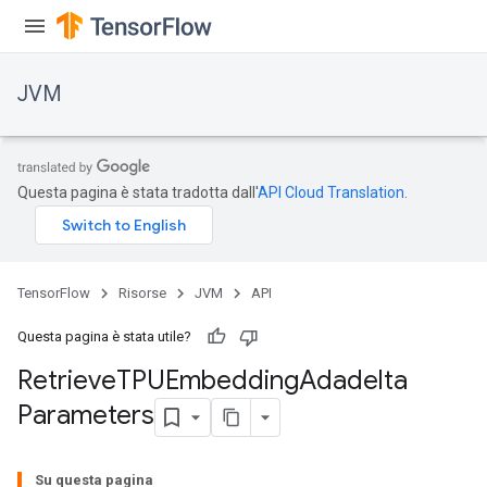
JVM
ions
Questa pagina è stata tradotta dall'
API Cloud Translation
.
TensorFlow
Risorse
JVM
API
Questa pagina è stata utile?
Retrieve
TPUEmbedding
Adadelta
Parameters
Su questa pagina