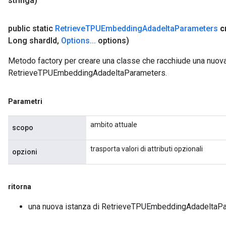
stringa)
ParametersGradAccumDebug
meters
public static
Retrieve
TPUEmbedding
Adadelta
Parameters
c
ametersGradAccumDebug
Long shard
Id
,
Options
.
.
.
options)
rs
ersGradAccumDebug
Metodo factory per creare una classe che racchiude una nuov
tDescentParameters
RetrieveTPUEmbeddingAdadeltaParameters.
ntDescentParametersGradAccumDebug
Parametri
ambito attuale
scopo
trasporta valori di attributi opzionali
opzioni
ritorna
una nuova istanza di RetrieveTPUEmbeddingAdadeltaP