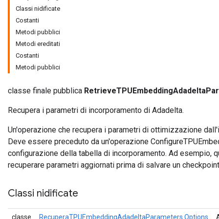
Classi nidificate
Costanti
Metodi pubblici
r
Metodi ereditati
Costanti
Metodi pubblici
classe finale pubblica
RetrieveTPUEmbeddingAdadeltaPa
Recupera i parametri di incorporamento di Adadelta.
Un'operazione che recupera i parametri di ottimizzazione dall
Deve essere preceduto da un'operazione ConfigureTPUEmbedd
configurazione della tabella di incorporamento. Ad esempio, q
recuperare parametri aggiornati prima di salvare un checkpoint
Classi nidificate
classe
RecuperaTPUEmbeddingAdadeltaParameters.Options
A