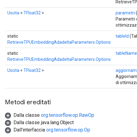
RetrieveT
Uscita
<
TFloat32
>
parametri
(
Parametri d
ottimizzaz
static
tableId
(Tab
RetrieveTPUEmbeddingAdadeltaParameters.Options
static
tableName
RetrieveTPUEmbeddingAdadeltaParameters.Options
Uscita
<
TFloat32
>
aggiornam
Aggiorname
di ottimiz
Metodi ereditati
Batch
Dalla classe
org.tensorflow.op.RawOp
Dalla classe java.lang.Object
atch
Dall'interfaccia
org.tensorflow.op.Op