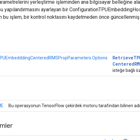
ametrelerini yerleştirme işleminden ana bilgisayar belleğine ala
osu yapılandırmasını ayarlayan bir ConfigurationTPUEmbeddingHo
in bu işlem, bir kontrol noktasını kaydetmeden önce güncellenmiş
r
Retrieve
TP
TPUEmbedddingCenteredRMSPropParameters.Options
Centered
RM
isteğe bağlı öz
ME
Bu operasyonun TensorFlow çekirdek motoru tarafından bilinen adı
mler