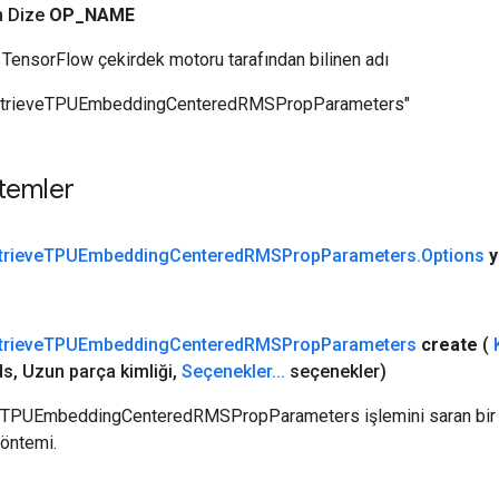
n Dize
OP
_
NAME
TensorFlow çekirdek motoru tarafından bilinen adı
etrieveTPUEmbeddingCenteredRMSPropParameters"
temler
trieve
TPUEmbedding
Centered
RMSProp
Parameters
.
Options
y
trieve
TPUEmbedding
Centered
RMSProp
Parameters
create
(
ds
,
Uzun parça kimliği
,
Seçenekler
.
.
.
seçenekler)
veTPUEmbeddingCenteredRMSPropParameters işlemini saran bir 
yöntemi.