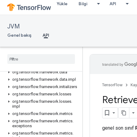
Yükle
Bilgi
API
API
JVM
Genel Bakış
org.tensorflow
Genel bakış
API
org.tensorflow.exceptions
org
.
tensorflow
.
framework
.
activations
org
.
tensorflow
.
framework
.
constraints
org
.
tensorflow
.
framework
.
data
org
.
tensorflow
.
framework
.
data
.
impl
TensorFlow
Kay
org
.
tensorflow
.
framework
.
initializers
org
.
tensorflow
.
framework
.
losses
Retriev
org
.
tensorflow
.
framework
.
losses
.
impl
org
.
tensorflow
.
framework
.
metrics
org
.
tensorflow
.
framework
.
metrics
.
exceptions
genel son sınıf
org
.
tensorflow
.
framework
.
metrics
.