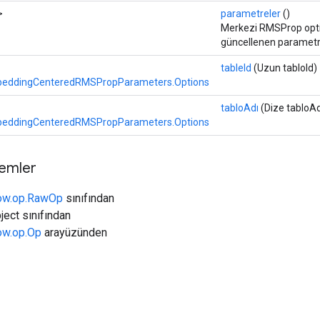
>
parametreler
()
Merkezi RMSProp opti
güncellenen parametr
tableId
(Uzun tabloId)
eddingCenteredRMSPropParameters.Options
tabloAdı
(Dize tabloAd
eddingCenteredRMSPropParameters.Options
temler
low.op.RawOp
sınıfından
ject sınıfından
low.op.Op
arayüzünden