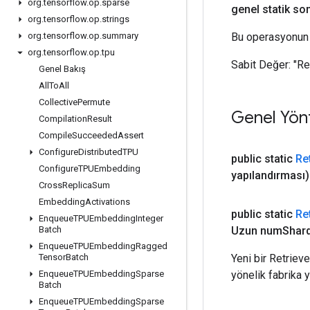
org
.
tensorflow
.
op
.
sparse
genel statik so
org
.
tensorflow
.
op
.
strings
Bu operasyonun 
org
.
tensorflow
.
op
.
summary
org
.
tensorflow
.
op
.
tpu
Sabit Değer:
"R
Genel Bakış
All
To
All
Collective
Permute
Genel Yön
Compilation
Result
Compile
Succeeded
Assert
Configure
Distributed
TPU
public static
Re
Configure
TPUEmbedding
yapılandırması)
Cross
Replica
Sum
Embedding
Activations
public static
Re
Enqueue
TPUEmbedding
Integer
Uzun num
Shar
Batch
Enqueue
TPUEmbedding
Ragged
Yeni bir Retrie
Tensor
Batch
yönelik fabrika 
Enqueue
TPUEmbedding
Sparse
Batch
Enqueue
TPUEmbedding
Sparse