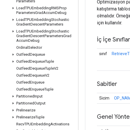
Parameters
Optimizasyon par
Load
TPUEmbedding
RMSProp
katıştırma tabl
Parameters
Grad
Accum
Debug
olmalıdır. Örneğ
Load
TPUEmbedding
Stochastic
için kullanılır.
Gradient
Descent
Parameters
Load
TPUEmbedding
Stochastic
Gradient
Descent
Parameters
Grad
İç İçe Sınıfla
Accum
Debug
Ordinal
Selector
sınıf
Retrieve
Outfeed
Dequeue
Outfeed
Dequeue
Tuple
Outfeed
Dequeue
Tuple
V2
Outfeed
Dequeue
V2
Outfeed
Enqueue
Sabitler
Outfeed
Enqueue
Tuple
Partitioned
Input
Sicim
OP_NA
Partitioned
Output
Prelinearize
Genel Yönte
Prelinearize
Tuple
Recv
TPUEmbedding
Activations