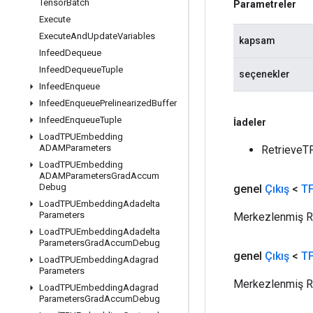
Tensor
Batch
Parametreler
Execute
Execute
And
Update
Variables
kapsam
Infeed
Dequeue
Infeed
Dequeue
Tuple
seçenekler
Infeed
Enqueue
Infeed
Enqueue
Prelinearized
Buffer
Infeed
Enqueue
Tuple
İadeler
Load
TPUEmbedding
ADAMParameters
RetrieveT
Load
TPUEmbedding
ADAMParameters
Grad
Accum
Debug
genel
Çıkış
<
TF
Load
TPUEmbedding
Adadelta
Parameters
Merkezlenmiş RM
Load
TPUEmbedding
Adadelta
Parameters
Grad
Accum
Debug
genel
Çıkış
<
TF
Load
TPUEmbedding
Adagrad
Parameters
Merkezlenmiş R
Load
TPUEmbedding
Adagrad
Parameters
Grad
Accum
Debug