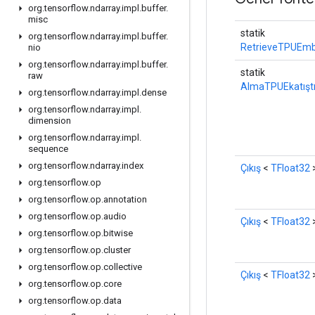
org
.
tensorflow
.
ndarray
.
impl
.
buffer
.
misc
statik
org
.
tensorflow
.
ndarray
.
impl
.
buffer
.
RetrieveTPUEmb
nio
org
.
tensorflow
.
ndarray
.
impl
.
buffer
.
statik
raw
AlmaTPUEkatışt
org
.
tensorflow
.
ndarray
.
impl
.
dense
org
.
tensorflow
.
ndarray
.
impl
.
dimension
org
.
tensorflow
.
ndarray
.
impl
.
sequence
org
.
tensorflow
.
ndarray
.
index
Çıkış
<
TFloat32
org
.
tensorflow
.
op
org
.
tensorflow
.
op
.
annotation
org
.
tensorflow
.
op
.
audio
Çıkış
<
TFloat32
org
.
tensorflow
.
op
.
bitwise
org
.
tensorflow
.
op
.
cluster
org
.
tensorflow
.
op
.
collective
Çıkış
<
TFloat32
org
.
tensorflow
.
op
.
core
org
.
tensorflow
.
op
.
data