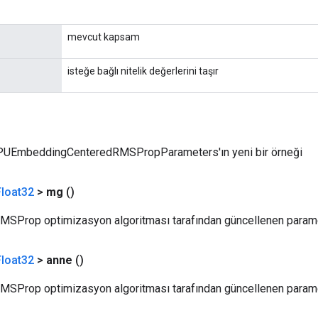
mevcut kapsam
isteğe bağlı nitelik değerlerini taşır
PUEmbeddingCenteredRMSPropParameters'ın yeni bir örneği
loat32
>
mg
()
SProp optimizasyon algoritması tarafından güncellenen param
loat32
>
anne
()
MSProp optimizasyon algoritması tarafından güncellenen para