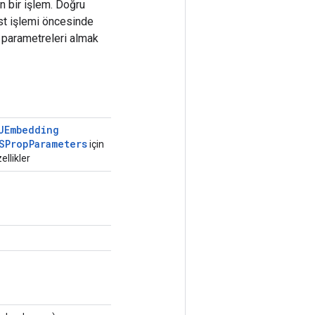
n bir işlem. Doğru
st işlemi öncesinde
 parametreleri almak
UEmbedding
SProp
Parameters
için
ellikler