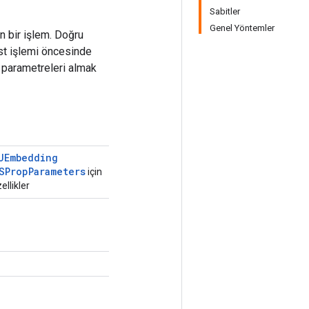
Sabitler
Genel Yöntemler
n bir işlem. Doğru
st işlemi öncesinde
 parametreleri almak
UEmbedding
SProp
Parameters
için
ellikler