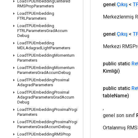
Load
TPUEmbedding
Centered
genel
Çıkış
<
TF
RMSProp
Parameters
Load
TPUEmbedding
Merkezlenmiş RM
FTRLParameters
Load
TPUEmbedding
FTRLParameters
Grad
Accum
genel
Çıkış
<
TF
Debug
Load
TPUEmbedding
Merkezi RMSProp
MDLAdagrad
Light
Parameters
Load
TPUEmbedding
Momentum
Parameters
public static
Re
Load
TPUEmbedding
Momentum
Kimliği)
Parameters
Grad
Accum
Debug
Load
TPUEmbedding
Proximal
Adagrad
Parameters
public static
Re
Load
TPUEmbedding
Proximal
table
Name)
Adagrad
Parameters
Grad
Accum
Debug
,
Load
TPUEmbedding
Proximal
Yogi
Parameters
genel son sınıf
Load
TPUEmbedding
Proximal
Yogi
Parameters
Grad
Accum
Debug
Ortalanmış RMSPr
Load
TPUEmbedding
RMSProp