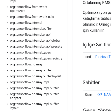
impl
Ortalanmış RMSPr
org
.
tensorflow
.
framework
.
optimizers
Optimizasyon par
org
.
tensorflow
.
framework
.
utils
katıştırma tabl
org
.
tensorflow
.
internal
olmalıdır. Örneğ
org
.
tensorflow
.
internal
.
buffer
için kullanılır.
org
.
tensorflow
.
internal
.
c
_
api
org
.
tensorflow
.
internal
.
c
_
api
.
global
İç İçe Sınıfla
org
.
tensorflow
.
internal
.
c
_
api
.
presets
org
.
tensorflow
.
internal
.
types
sınıf
Retrieve
org
.
tensorflow
.
internal
.
types
.
registry
org
.
tensorflow
.
ndarray
org
.
tensorflow
.
ndarray
.
buffer
org
.
tensorflow
.
ndarray
.
buffer
.
layout
Sabitler
org
.
tensorflow
.
ndarray
.
impl
org
.
tensorflow
.
ndarray
.
impl
.
buffer
org
.
tensorflow
.
ndarray
.
impl
.
buffer
.
Sicim
OP_NA
adapter
org
.
tensorflow
.
ndarray
.
impl
.
buffer
.
layout
Genel Yönte