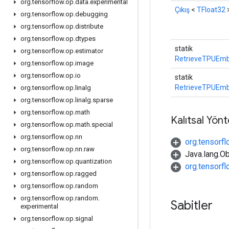
org
.
tensorflow
.
op
.
data
.
experimental
Çıkış
<
TFloat32
org
.
tensorflow
.
op
.
debugging
org
.
tensorflow
.
op
.
distribute
org
.
tensorflow
.
op
.
dtypes
statik
org
.
tensorflow
.
op
.
estimator
RetrieveTPUEmb
org
.
tensorflow
.
op
.
image
org
.
tensorflow
.
op
.
io
statik
RetrieveTPUEmb
org
.
tensorflow
.
op
.
linalg
org
.
tensorflow
.
op
.
linalg
.
sparse
org
.
tensorflow
.
op
.
math
Kalıtsal Yön
org
.
tensorflow
.
op
.
math
.
special
org
.
tensorflow
.
op
.
nn
org.tensorf
org
.
tensorflow
.
op
.
nn
.
raw
Java.lang.Ob
org
.
tensorflow
.
op
.
quantization
org.tensorf
org
.
tensorflow
.
op
.
ragged
org
.
tensorflow
.
op
.
random
org
.
tensorflow
.
op
.
random
.
Sabitler
experimental
org
.
tensorflow
.
op
.
signal