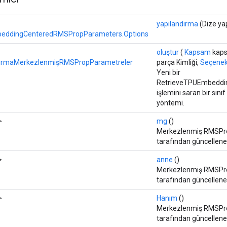
yapılandırma
(Dize ya
eddingCenteredRMSPropParameters.Options
oluştur
(
Kapsam
kaps
ırmaMerkezlenmişRMSPropParametreler
parça Kimliği,
Seçenekl
Yeni bir
RetrieveTPUEmbeddi
işlemini saran bir sını
yöntemi.
>
mg
()
Merkezlenmiş RMSPro
tarafından güncellen
>
anne
()
Merkezlenmiş RMSPro
tarafından güncelle
>
Hanım
()
Merkezlenmiş RMSPro
tarafından güncellen