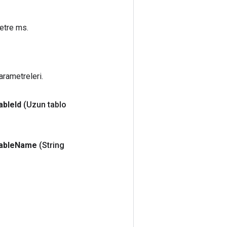
etre ms.
rametreleri.
able
Id
(Uzun tablo
able
Name
(String