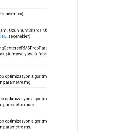
pılandırması)
amı, Uzun numShards, Uzun
er...
seçenekler)
ngCenteredRMSPropParameters
f oluşturmaya yönelik fabrika
p optimizasyon algoritması
en parametre mg.
p optimizasyon algoritması
nen parametre mom.
p optimizasyon algoritması
en parametre ms.