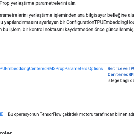
op yerleştirme parametrelerini alın.
ametrelerini yerleştirme işleminden ana bilgisayar belleğine ala
osu yapılandırmasını ayarlayan bir ConfigurationTPUEmbeddingHo
in bu işlem, bir kontrol noktasını kaydetmeden önce güncellenmiş
r
Retrieve
TP
TPUEmbedddingCenteredRMSPropParameters.Options
Centered
RM
isteğe bağlı öz
ME
Bu operasyonun TensorFlow çekirdek motoru tarafından bilinen adı
mler