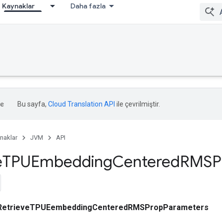
Kaynaklar
Daha fazla
Bu sayfa,
Cloud Translation API
ile çevrilmiştir.
naklar
JVM
API
e
TPUEmbedding
Centered
RMSP
RetrieveTPUEembeddingCenteredRMSPropParameters