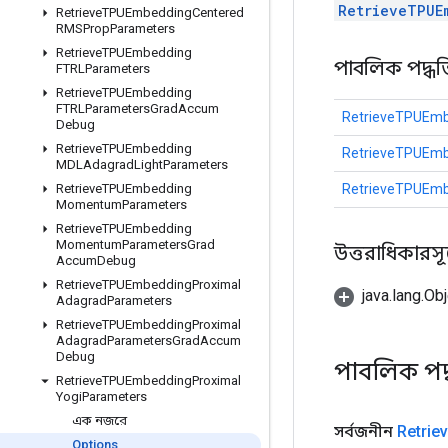
RetrieveTPUE
Retrieve
TPUEmbedding
Centered
RMSProp
Parameters
Retrieve
TPUEmbedding
পাবলিক পদ্ধত
FTRLParameters
Retrieve
TPUEmbedding
FTRLParameters
Grad
Accum
RetrieveTPUEmb
Debug
Retrieve
TPUEmbedding
RetrieveTPUEmb
MDLAdagrad
Light
Parameters
RetrieveTPUEmb
Retrieve
TPUEmbedding
Momentum
Parameters
Retrieve
TPUEmbedding
Momentum
Parameters
Grad
উত্তরাধিকারসূত্রে
Accum
Debug
Retrieve
TPUEmbedding
Proximal
java.lang.Obj
Adagrad
Parameters
Retrieve
TPUEmbedding
Proximal
Adagrad
Parameters
Grad
Accum
Debug
পাবলিক পদ
Retrieve
TPUEmbedding
Proximal
Yogi
Parameters
এক নজরে
সর্বজনীন
Retrie
Options