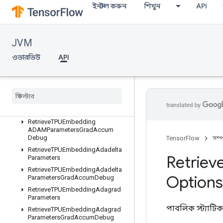
ইনস্টল করুন
শিখুন
API
PartitionedInput
PartitionedOutput
Prelinearize
JVM
PrelinearizeTuple
RecvTPUEmbeddingActivations
ওভারভিউ
API
ReplicateMetadata
Replicated
Input
Replicated
Output
Retrieve
TPUEmbedding
ADAMParameters
Retrieve
TPUEmbedding
ADAMParameters
Grad
Accum
Debug
TensorFlow
সম্
Retrieve
TPUEmbedding
Adadelta
Retriev
Parameters
Retrieve
TPUEmbedding
Adadelta
Options
Parameters
Grad
Accum
Debug
Retrieve
TPUEmbedding
Adagrad
Parameters
পাবলিক স্ট্যাটিক
Retrieve
TPUEmbedding
Adagrad
Parameters
Grad
Accum
Debug