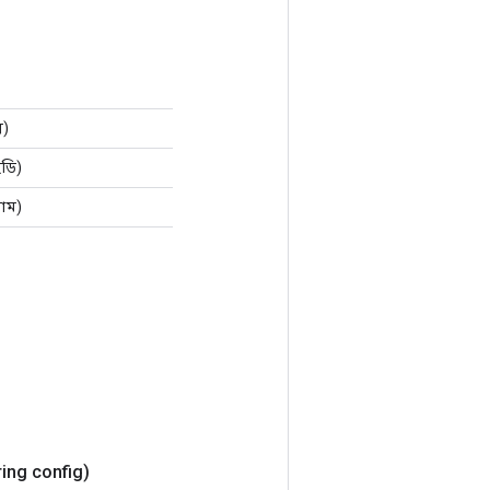
র)
ডি)
নাম)
ring config)