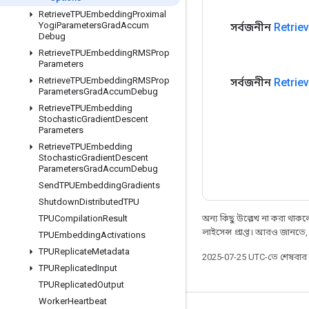
Retrieve
TPUEmbedding
Proximal
Yogi
Parameters
Grad
Accum
সর্বজনীন
Retrie
Debug
Retrieve
TPUEmbedding
RMSProp
Parameters
Retrieve
TPUEmbedding
RMSProp
সর্বজনীন
Retrie
Parameters
Grad
Accum
Debug
Retrieve
TPUEmbedding
Stochastic
Gradient
Descent
Parameters
Retrieve
TPUEmbedding
Stochastic
Gradient
Descent
Parameters
Grad
Accum
Debug
Send
TPUEmbedding
Gradients
Shutdown
Distributed
TPU
অন্য কিছু উল্লেখ না করা থাকলে,
TPUCompilation
Result
লাইসেন্স প্রাপ্ত। আরও জানতে
TPUEmbedding
Activations
TPUReplicate
Metadata
2025-07-25 UTC-তে শেষবা
TPUReplicated
Input
TPUReplicated
Output
Worker
Heartbeat