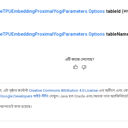
ve
TPUEmbedding
Proximal
Yogi
Parameters
.
Options
table
Id
(ল
ve
TPUEmbedding
Proximal
Yogi
Parameters
.
Options
table
Nam
এটি কাজে লেগেছে?
 এই পৃষ্ঠার কন্টেন্ট
Creative Commons Attribution 4.0 License
-এর অধীনে এবং কো
,
Google Developers সাইট নীতি
দেখুন। Java হল Oracle এবং/অথবা তার অ্যাফিলিয়েট সংস
র আপডেট করা হয়েছে।