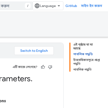
/
GitHub
সাইন-ইন করুন
এই পৃষ্ঠায় যা যা
আছে
পাবলিক পদ্ধতি
উত্তরাধিকারসূত্রে প্রাপ্ত
পদ্ধতি
এটি কাজে লেগেছে?
পাবলিক পদ্ধতি
rameters
.
ons