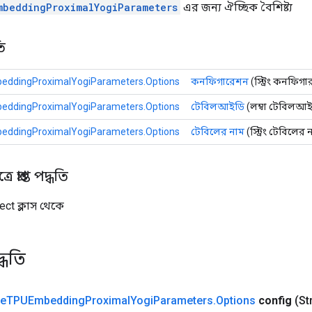
mbeddingProximalYogiParameters
এর জন্য ঐচ্ছিক বৈশিষ্ট্য
ি
eddingProximalYogiParameters.Options
কনফিগারেশন
(স্ট্রিং কনফিগা
eddingProximalYogiParameters.Options
টেবিলআইডি
(লম্বা টেবিলআই
eddingProximalYogiParameters.Options
টেবিলের নাম
(স্ট্রিং টেবিলের 
 প্রাপ্ত পদ্ধতি
ect ক্লাস থেকে
্ধতি
ve
TPUEmbedding
Proximal
Yogi
Parameters
.
Options
config
(St