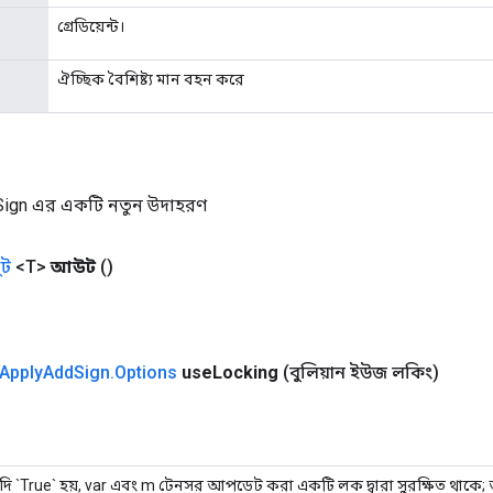
গ্রেডিয়েন্ট।
ঐচ্ছিক বৈশিষ্ট্য মান বহন করে
ign এর একটি নতুন উদাহরণ
ট
<T>
আউট
()
Apply
Add
Sign
.
Options
use
Locking
(বুলিয়ান ইউজ লকিং)
দি `True` হয়, var এবং m টেনসর আপডেট করা একটি লক দ্বারা সুরক্ষিত থাকে;