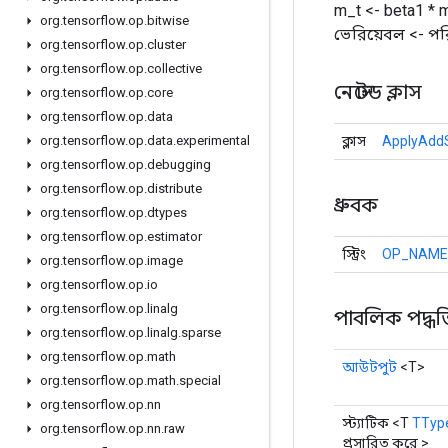
m_t <- beta1 * m
org
.
tensorflow
.
op
.
bitwise
ভেরিয়েবল <- পর
org
.
tensorflow
.
op
.
cluster
org
.
tensorflow
.
op
.
collective
নেস্টেড ক্লাস
org
.
tensorflow
.
op
.
core
org
.
tensorflow
.
op
.
data
ক্লাস
ApplyAddS
org
.
tensorflow
.
op
.
data
.
experimental
org
.
tensorflow
.
op
.
debugging
org
.
tensorflow
.
op
.
distribute
ধ্রুবক
org
.
tensorflow
.
op
.
dtypes
org
.
tensorflow
.
op
.
estimator
স্ট্রিং
OP_NAME
org
.
tensorflow
.
op
.
image
org
.
tensorflow
.
op
.
io
org
.
tensorflow
.
op
.
linalg
পাবলিক পদ্ধত
org
.
tensorflow
.
op
.
linalg
.
sparse
org
.
tensorflow
.
op
.
math
আউটপুট
<T>
org
.
tensorflow
.
op
.
math
.
special
org
.
tensorflow
.
op
.
nn
স্ট্যাটিক <T
TTyp
org
.
tensorflow
.
op
.
nn
.
raw
প্রসারিত করে >