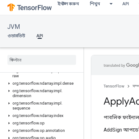
org.tensorflow.ndarray.buffer
ইনস্টল করুন
শিখুন
API
org.tensorflow.ndarray.buffer.layout
org.tensorflow.ndarray.impl
org.tensorflow.ndarray.impl.buffer
JVM
org.tensorflow.ndarray.impl.buffer.adapter
ওভারভিউ
API
org.tensorflow.ndarray.impl.buffer.layout
org
.
tensorflow
.
ndarray
.
impl
.
buffer
.
misc
org
.
tensorflow
.
ndarray
.
impl
.
buffer
.
nio
org
.
tensorflow
.
ndarray
.
impl
.
buffer
.
raw
org
.
tensorflow
.
ndarray
.
impl
.
dense
TensorFlow
সম্
org
.
tensorflow
.
ndarray
.
impl
.
dimension
Apply
A
org
.
tensorflow
.
ndarray
.
impl
.
sequence
org
.
tensorflow
.
ndarray
.
index
পাবলিক ফাইনাল 
org
.
tensorflow
.
op
AddSign আপডেট 
org
.
tensorflow
.
op
.
annotation
org
.
tensorflow
.
op
.
audio