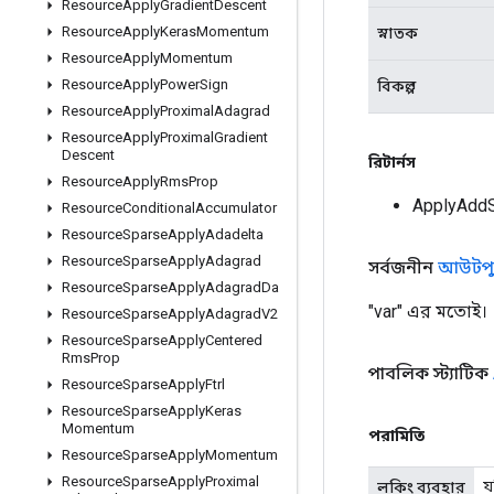
Resource
Apply
Gradient
Descent
Resource
Apply
Keras
Momentum
স্নাতক
Resource
Apply
Momentum
Resource
Apply
Power
Sign
বিকল্প
Resource
Apply
Proximal
Adagrad
Resource
Apply
Proximal
Gradient
Descent
রিটার্নস
Resource
Apply
Rms
Prop
ApplyAddS
Resource
Conditional
Accumulator
Resource
Sparse
Apply
Adadelta
Resource
Sparse
Apply
Adagrad
সর্বজনীন
আউটপু
Resource
Sparse
Apply
Adagrad
Da
"var" এর মতোই।
Resource
Sparse
Apply
Adagrad
V2
Resource
Sparse
Apply
Centered
Rms
Prop
পাবলিক স্ট্যাটিক
Resource
Sparse
Apply
Ftrl
Resource
Sparse
Apply
Keras
Momentum
পরামিতি
Resource
Sparse
Apply
Momentum
Resource
Sparse
Apply
Proximal
য
লকিং ব্যবহার