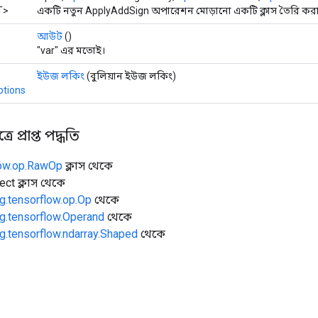
T>
একটি নতুন ApplyAddSign অপারেশন মোড়ানো একটি ক্লাস তৈরি করার
আউট
()
"var" এর মতোই।
ইউজ লকিং
(বুলিয়ান ইউজ লকিং)
ptions
ে প্রাপ্ত পদ্ধতি
low.op.RawOp
ক্লাস থেকে
ect ক্লাস থেকে
g.tensorflow.op.Op
থেকে
g.tensorflow.Operand
থেকে
g.tensorflow.ndarray.Shaped
থেকে