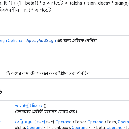
_{t-1} + (1 - beta1) * g আপডেট <- (alpha + sign_decay * sign(g)
িবর্তনশীল - lr_t * আপডেট
Apply
Add
Sign
ign.Options
এর জন্য ঐচ্ছিক বৈশিষ্ট্য
এই অপের নাম, টেনসরফ্লো কোর ইঞ্জিন দ্বারা পরিচিত
ি
আউটপুট হিসাবে
()
টেনসরের প্রতীকী হ্যান্ডেল ফেরত দেয়।
e
তৈরি করুন
(
স্কোপ
স্কোপ,
Operand
<T> var,
Operand
<T> m,
Oper
alpha,
Operand
<T> signDecay,
Operand
<T> beta,
Operand
<T>