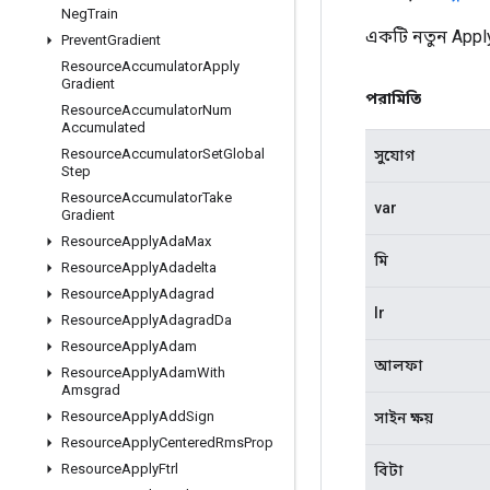
Neg
Train
একটি নতুন Appl
Prevent
Gradient
Resource
Accumulator
Apply
Gradient
পরামিতি
Resource
Accumulator
Num
Accumulated
Resource
Accumulator
Set
Global
সুযোগ
Step
Resource
Accumulator
Take
var
Gradient
Resource
Apply
Ada
Max
মি
Resource
Apply
Adadelta
Resource
Apply
Adagrad
lr
Resource
Apply
Adagrad
Da
Resource
Apply
Adam
আলফা
Resource
Apply
Adam
With
Amsgrad
Resource
Apply
Add
Sign
সাইন ক্ষয়
Resource
Apply
Centered
Rms
Prop
Resource
Apply
Ftrl
বিটা