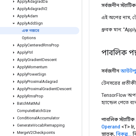
Apply
Adagrad
Da
সর্বজনীন স্ট্যাটিক চূ
Apply
Adagrad
V2
Apply
Adam
এই অপের নাম, টে
Apply
Add
Sign
ধ্রুবক মান:
"Appl
এক নজরে
Options
Apply
Centered
Rms
Prop
পাবলিক পদ
Apply
Ftrl
Apply
Gradient
Descent
Apply
Momentum
সর্বজনীন
আউটপু
Apply
Power
Sign
Apply
Proximal
Adagrad
টেনসরের প্রতীকী 
Apply
Proximal
Gradient
Descent
TensorFlow অপা
Apply
Rms
Prop
হ্যান্ডেল পেতে ব
Batch
Mat
Mul
Compute
Batch
Size
Conditional
Accumulator
পাবলিক স্ট্যাটিক
Generate
Vocab
Remapping
Operand
<T> lr
,
Merge
V2Checkpoints
স্নাতক
,
বিকল্প
.
.
.
বি