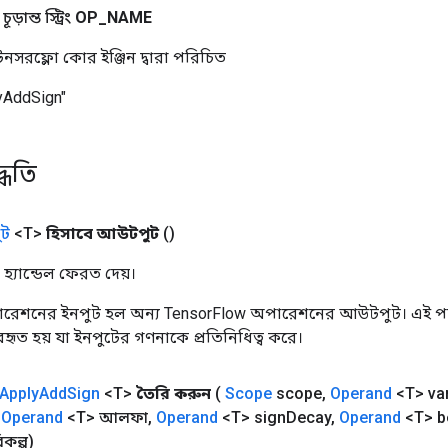
ড়ান্ত স্ট্রিং
OP
_
NAME
নসরফ্লো কোর ইঞ্জিন দ্বারা পরিচিত
yAddSign"
্ধতি
ট
<T>
হিসাবে আউটপুট
()
হ্যান্ডেল ফেরত দেয়।
রেশনের ইনপুট হল অন্য TensorFlow অপারেশনের আউটপুট। এই পদ্
্যবহৃত হয় যা ইনপুটের গণনাকে প্রতিনিধিত্ব করে।
Apply
Add
Sign
<T>
তৈরি করুন
(
Scope
scope
,
Operand
<T> va
Operand
<T> আলফা
,
Operand
<T> sign
Decay
,
Operand
<T> b
কল্প)