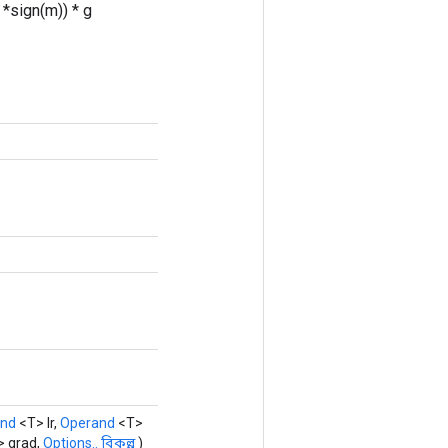
 *sign(m)) * g
and
<T> lr,
Operand
<T>
 grad,
Options.. বিকল্প
)