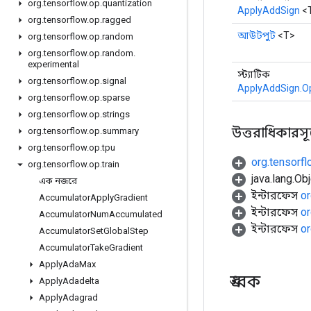
org
.
tensorflow
.
op
.
quantization
ApplyAddSign
<
org
.
tensorflow
.
op
.
ragged
আউটপুট
<T>
org
.
tensorflow
.
op
.
random
org
.
tensorflow
.
op
.
random
.
experimental
স্ট্যাটিক
org
.
tensorflow
.
op
.
signal
ApplyAddSign.O
org
.
tensorflow
.
op
.
sparse
org
.
tensorflow
.
op
.
strings
উত্তরাধিকারসূত্র
org
.
tensorflow
.
op
.
summary
org
.
tensorflow
.
op
.
tpu
org.tensorf
org
.
tensorflow
.
op
.
train
java.lang.Obj
এক নজরে
ইন্টারফেস
or
Accumulator
Apply
Gradient
ইন্টারফেস
or
Accumulator
Num
Accumulated
ইন্টারফেস
or
Accumulator
Set
Global
Step
Accumulator
Take
Gradient
Apply
Ada
Max
ধ্রুবক
Apply
Adadelta
Apply
Adagrad