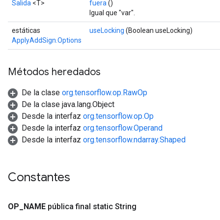
Salida
<T>
fuera
()
Igual que "var".
estáticas
useLocking
(Boolean useLocking)
ApplyAddSign.Options
Métodos heredados
De la clase
org.tensorflow.op.RawOp
De la clase java.lang.Object
Desde la interfaz
org.tensorflow.op.Op
Desde la interfaz
org.tensorflow.Operand
Desde la interfaz
org.tensorflow.ndarray.Shaped
Constantes
OP
_
NAME
pública final static String