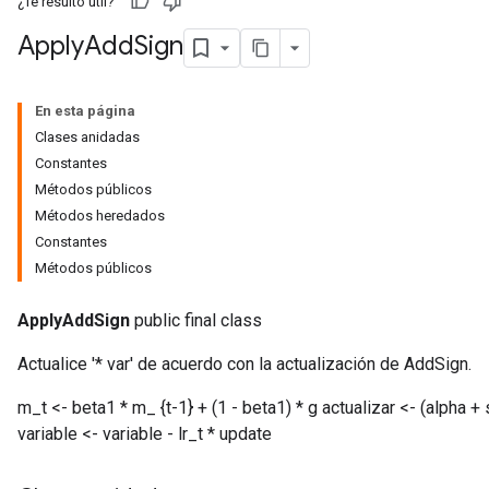
¿Te resultó útil?
Apply
Add
Sign
En esta página
Clases anidadas
Constantes
Métodos públicos
Métodos heredados
Constantes
Métodos públicos
r
ApplyAddSign
public final class
Actualice '* var' de acuerdo con la actualización de AddSign.
m_t <- beta1 * m_ {t-1} + (1 - beta1) * g actualizar <- (alpha +
variable <- variable - lr_t * update