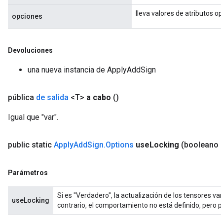
lleva valores de atributos o
opciones
Devoluciones
una nueva instancia de ApplyAddSign
pública
de salida
<T>
a cabo
()
nt
Igual que "var".
public static
Apply
Add
Sign
.
Options
use
Locking
(booleano
Parámetros
op
Si es "Verdadero", la actualización de los tensores v
useLocking
m
contrario, el comportamiento no está definido, per