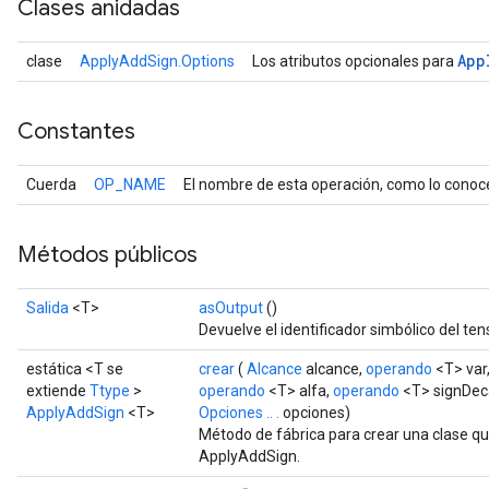
Clases anidadas
App
clase
ApplyAddSign.Options
Los atributos opcionales para
Constantes
Cuerda
OP_NAME
El nombre de esta operación, como lo conoc
Métodos públicos
Salida
<T>
asOutput
()
Devuelve el identificador simbólico del ten
estática <T se
crear
(
Alcance
alcance,
operando
<T> var
extiende
Ttype
>
operando
<T> alfa,
operando
<T> signDec
ApplyAddSign
<T>
Opciones .. .
opciones)
Método de fábrica para crear una clase q
ApplyAddSign.