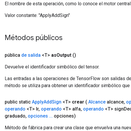
El nombre de esta operación, como lo conoce el motor centra
Valor constante:
"ApplyAddSign"
Métodos públicos
pública
de salida
<T>
as
Output
()
Devuelve el identificador simbólico del tensor.
Las entradas a las operaciones de TensorFlow son salidas de
método se utiliza para obtener un identificador simbólico que 
public static
Apply
Add
Sign
<T>
crear
(
Alcance
alcance
,
o
operando
<T> lr
,
operando
<T> alfa
,
operando
<T> sign
De
graduado
,
opciones
.
.
.
opciones)
Método de fábrica para crear una clase que envuelva una nue