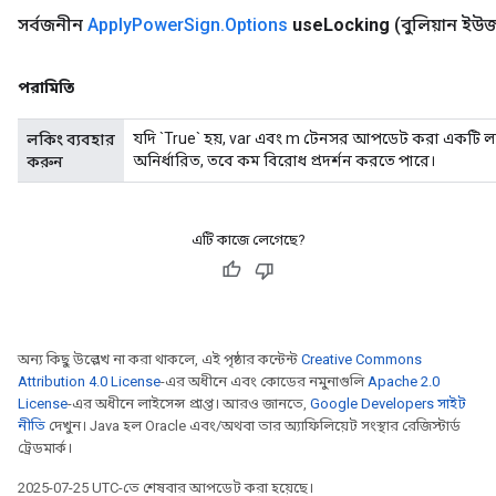
সর্বজনীন
Apply
Power
Sign
.
Options
use
Locking
(বুলিয়ান ইউ
পরামিতি
যদি `True` হয়, var এবং m টেনসর আপডেট করা একটি লক 
লকিং ব্যবহার
অনির্ধারিত, তবে কম বিরোধ প্রদর্শন করতে পারে।
করুন
এটি কাজে লেগেছে?
nt
অন্য কিছু উল্লেখ না করা থাকলে, এই পৃষ্ঠার কন্টেন্ট
Creative Commons
Attribution 4.0 License
-এর অধীনে এবং কোডের নমুনাগুলি
Apache 2.0
License
-এর অধীনে লাইসেন্স প্রাপ্ত। আরও জানতে,
Google Developers সাইট
নীতি
দেখুন। Java হল Oracle এবং/অথবা তার অ্যাফিলিয়েট সংস্থার রেজিস্টার্ড
ট্রেডমার্ক।
2025-07-25 UTC-তে শেষবার আপডেট করা হয়েছে।