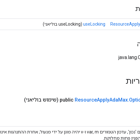
ת
ResourceAppl
useLocking
(useLocking בוליאני)
ריות
Opti
.
Max
Ada
Apply
Resource
public
(שימוש בוליאני)
אם 'נכון', עדכון הטנזורים var, m ו-v יהיה מוגן על ידי מנעול; אחרת ה
פגין פחות מחלוקת.