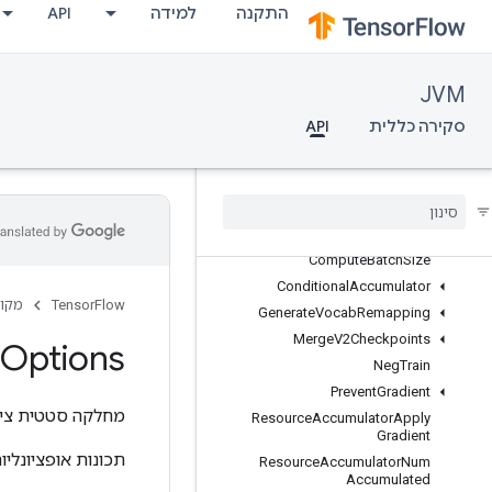
התקנה
למידה
API
ApplyCenteredRmsProp
ApplyFtrl
ApplyGradientDescent
JVM
ApplyMomentum
סקירה כללית
API
ApplyPowerSign
Apply
Proximal
Adagrad
Apply
Proximal
Gradient
Descent
Apply
Rms
Prop
Batch
Mat
Mul
Compute
Batch
Size
Conditional
Accumulator
TensorFlow
מקור
Generate
Vocab
Remapping
Merge
V2Checkpoints
Options
Neg
Train
Prevent
Gradient
מחלקה סטטית ציב
Resource
Accumulator
Apply
Gradient
תכונות אופציונליו
Resource
Accumulator
Num
Accumulated