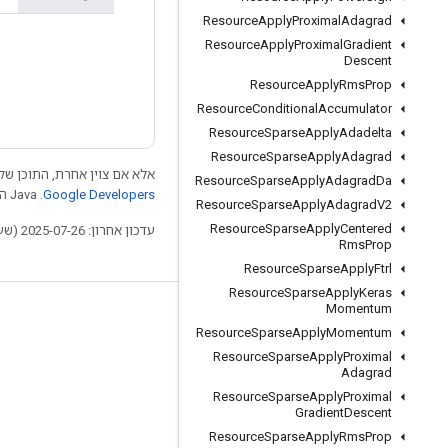
Resource
Apply
Proximal
Adagrad
Resource
Apply
Proximal
Gradient
Descent
Resource
Apply
Rms
Prop
Resource
Conditional
Accumulator
Resource
Sparse
Apply
Adadelta
Resource
Sparse
Apply
Adagrad
אלא אם צוין אחרת, התוכן של 
Resource
Sparse
Apply
Adagrad
Da
Google Developers‏
.‏ Java הוא סימן מסחרי רשום של חברת Oracle ו/או של השותפים העצמאיים שלה.
Resource
Sparse
Apply
Adagrad
V2
Resource
Sparse
Apply
Centered
עדכון אחרון: 2025-07-26 (שעון UTC).
Rms
Prop
Resource
Sparse
Apply
Ftrl
Resource
Sparse
Apply
Keras
Momentum
לא להתנתק
Resource
Sparse
Apply
Momentum
בלוג
Resource
Sparse
Apply
Proximal
Adagrad
פורום
Resource
Sparse
Apply
Proximal
Gradient
Descent
GitHub
Resource
Sparse
Apply
Rms
Prop