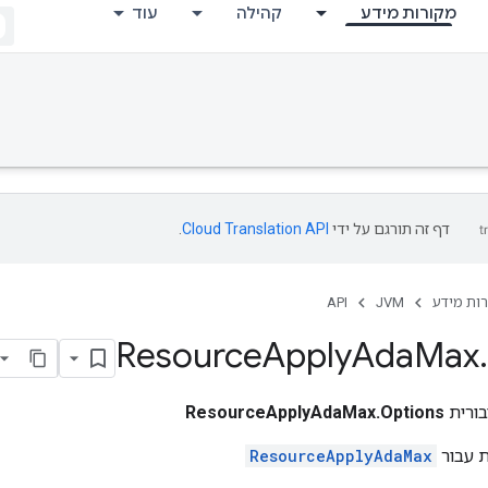
מקורות מידע
קהילה
עוד
דף זה תורגם על ידי
Cloud Translation API
.
ות מידע
JVM
API
Resource
Apply
Ada
Max
.
ורית
ResourceApplyAdaMax.Options
ת עבור
ResourceApplyAdaMax