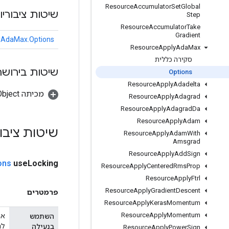
Resource
Accumulator
Set
Global
שיטות ציבוריו
Step
Resource
Accumulator
Take
Gradient
yAdaMax.Options
Resource
Apply
Ada
Max
סקירה כללית
שיטות בירושה
Options
Resource
Apply
Adadelta
מכיתה java.lang.Object
Resource
Apply
Adagrad
Resource
Apply
Adagrad
Da
Resource
Apply
Adam
שיטות ציבו
Resource
Apply
Adam
With
Amsgrad
Resource
Apply
Add
Sign
ons
use
Locking
Resource
Apply
Centered
Rms
Prop
Resource
Apply
Ftrl
Resource
Apply
Gradient
Descent
פרמטרים
Resource
Apply
Keras
Momentum
Resource
Apply
Momentum
השתמש
לה
בנעילה
Resource
Apply
Power
Sign