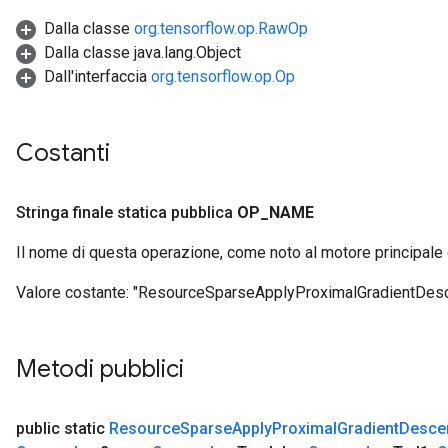
Dalla classe
org.tensorflow.op.RawOp
Dalla classe java.lang.Object
Dall'interfaccia
org.tensorflow.op.Op
Costanti
Stringa finale statica pubblica
OP
_
NAME
Il nome di questa operazione, come noto al motore principale
Valore costante:
"ResourceSparseApplyProximalGradientDesc
Metodi pubblici
public static
Resource
Sparse
Apply
Proximal
Gradient
Desce