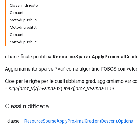
Classi nidificate
Costanti
Metodi pubblici
Metodi ereditati
Costanti
Metodi pubblici
classe finale pubblica
ResourceSparseApplyProximalGrad
Aggiornamento sparse '*var' come algoritmo FOBOS con veloci
Cioè per le righe per le quali abbiamo grad, aggiorniamo var 
= sign(prox_v)/(1+alpha
l2)
max{|prox_v|-alpha
l1,0}
Classi nidificate
classe
ResourceSparseApplyProximalGradientDescent.Options