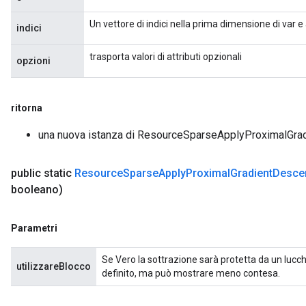
Un vettore di indici nella prima dimensione di var 
indici
trasporta valori di attributi opzionali
opzioni
ritorna
nt
una nuova istanza di ResourceSparseApplyProximalGra
public static
Resource
Sparse
Apply
Proximal
Gradient
Desce
booleano)
Parametri
op
Se Vero la sottrazione sarà protetta da un lucch
m
utilizzareBlocco
definito, ma può mostrare meno contesa.
d