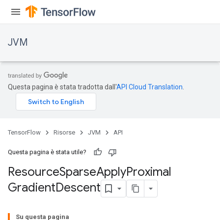
JVM
Questa pagina è stata tradotta dall'
API Cloud Translation
.
TensorFlow
Risorse
JVM
API
r
Questa pagina è stata utile?
Resource
Sparse
Apply
Proximal
Gradient
Descent
Su questa pagina