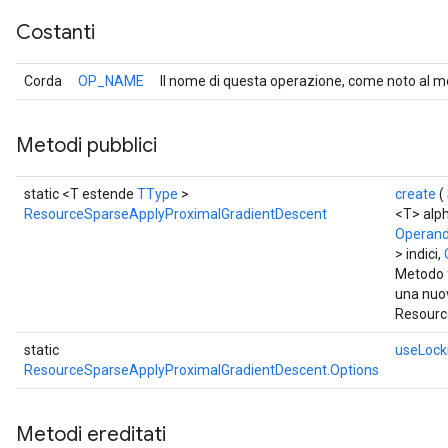
Costanti
Corda
OP_NAME
Il nome di questa operazione, come noto al m
Metodi pubblici
static <T estende
TType
>
create
(
ResourceSparseApplyProximalGradientDescent
<T> alp
Operan
> indici,
Metodo f
una nuo
Resourc
static
useLock
ResourceSparseApplyProximalGradientDescent.Options
Metodi ereditati