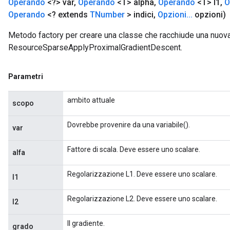
Operando
<?> var
,
Operando
<T> alpha
,
Operando
<T> l1
,
O
Operando
<? extends
TNumber
> indici
,
Opzioni
.
.
.
opzioni)
Metodo factory per creare una classe che racchiude una nuov
ResourceSparseApplyProximalGradientDescent.
Parametri
ambito attuale
scopo
Dovrebbe provenire da una variabile().
var
Fattore di scala. Deve essere uno scalare.
alfa
Regolarizzazione L1. Deve essere uno scalare.
l1
Regolarizzazione L2. Deve essere uno scalare.
l2
Il gradiente.
grado