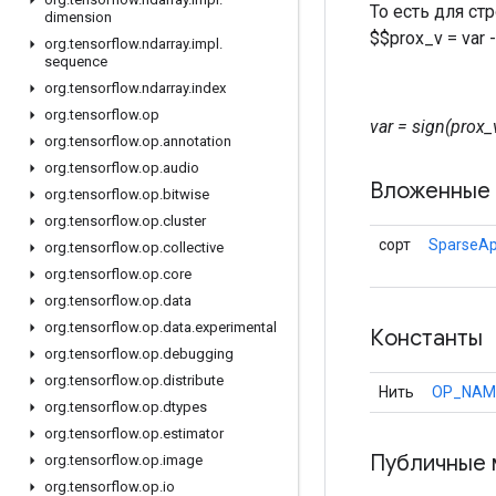
То есть для ст
dimension
$$prox_v = var 
org
.
tensorflow
.
ndarray
.
impl
.
sequence
org
.
tensorflow
.
ndarray
.
index
org
.
tensorflow
.
op
var = sign(prox_
org
.
tensorflow
.
op
.
annotation
org
.
tensorflow
.
op
.
audio
Вложенные 
org
.
tensorflow
.
op
.
bitwise
org
.
tensorflow
.
op
.
cluster
сорт
SparseAp
org
.
tensorflow
.
op
.
collective
org
.
tensorflow
.
op
.
core
org
.
tensorflow
.
op
.
data
org
.
tensorflow
.
op
.
data
.
experimental
Константы
org
.
tensorflow
.
op
.
debugging
org
.
tensorflow
.
op
.
distribute
Нить
OP_NAM
org
.
tensorflow
.
op
.
dtypes
org
.
tensorflow
.
op
.
estimator
Публичные 
org
.
tensorflow
.
op
.
image
org
.
tensorflow
.
op
.
io