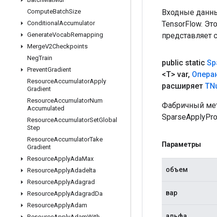
Входные данны
Compute
Batch
Size
TensorFlow. Эт
Conditional
Accumulator
представляет 
Generate
Vocab
Remapping
Merge
V2Checkpoints
Neg
Train
public static
Sp
Prevent
Gradient
<T> var
,
Опера
Resource
Accumulator
Apply
расширяет
TN
Gradient
Resource
Accumulator
Num
Фабричный мет
Accumulated
SparseApplyPro
Resource
Accumulator
Set
Global
Step
Resource
Accumulator
Take
Параметры
Gradient
Resource
Apply
Ada
Max
объем
Resource
Apply
Adadelta
Resource
Apply
Adagrad
вар
Resource
Apply
Adagrad
Da
Resource
Apply
Adam
альфа
Resource
Apply
Adam
With