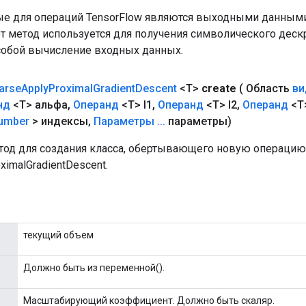
е для операций TensorFlow являются выходными данными
от метод используется для получения символического деск
собой вычисление входных данных.
arse
Apply
Proximal
Gradient
Descent
<T>
create
( Область
ви
нд
<T> альфа
,
Операнд
<T> l1
,
Операнд
<T> l2
,
Операнд
<T
umber
> индексы
,
Параметры
.
.
.
параметры)
од для создания класса, обертывающего новую операцию
ximalGradientDescent.
текущий объем
Должно быть из переменной().
Масштабирующий коэффициент. Должно быть скаляр.