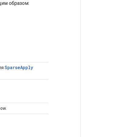
ющим образом:
Sparse
Apply
ля
low.