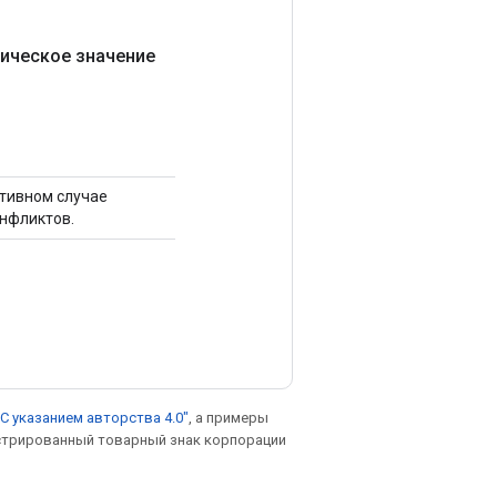
гическое значение
отивном случае
нфликтов.
С указанием авторства 4.0"
, а примеры
гистрированный товарный знак корпорации