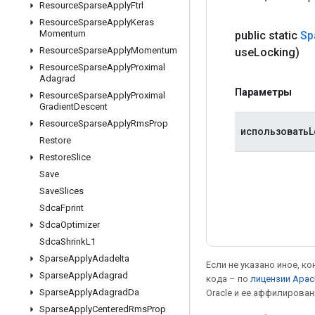
Resource
Sparse
Apply
Ftrl
Resource
Sparse
Apply
Keras
Momentum
public static
Sp
Resource
Sparse
Apply
Momentum
use
Locking)
Resource
Sparse
Apply
Proximal
Adagrad
Параметры
Resource
Sparse
Apply
Proximal
Gradient
Descent
Resource
Sparse
Apply
Rms
Prop
использоватьL
Restore
Restore
Slice
Save
Save
Slices
Sdca
Fprint
Sdca
Optimizer
Sdca
Shrink
L1
Sparse
Apply
Adadelta
Если не указано иное, к
Sparse
Apply
Adagrad
кода – по
лицензии Apac
Sparse
Apply
Adagrad
Da
Oracle и ее аффилирован
Sparse
Apply
Centered
Rms
Prop