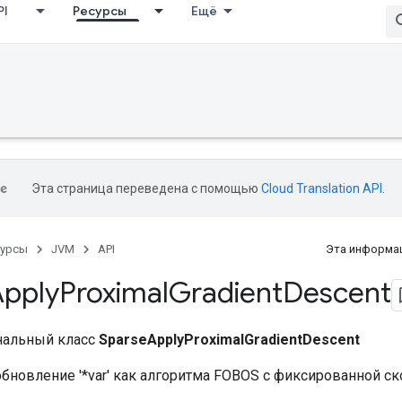
PI
Ресурсы
Ещё
Эта страница переведена с помощью
Cloud Translation API
.
сурсы
JVM
API
Эта информац
Apply
Proximal
Gradient
Descent
нальный класс
SparseApplyProximalGradientDescent
бновление '*var' как алгоритма FOBOS с фиксированной ск