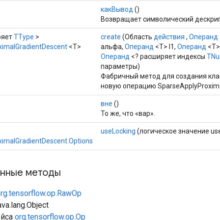
какВывод
()
Возвращает символический дескрип
ряет
TType
>
create
(Область
действия
,
Операнд
ximalGradientDescent
<T>
альфа,
Операнд
<T> l1,
Операнд
<T> 
Операнд
<? расширяет индексы
TNu
параметры)
Фабричный метод для создания кла
новую операцию SparseApplyProxima
вне
()
То же, что «вар».
useLocking
(логическое значение use
imalGradientDescent.Options
нные методы
rg.tensorflow.op.RawOp
va.lang.Object
ейса
org.tensorflow.op.Op