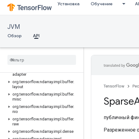
org.tensorflow.internal.c_api.global
Установка
Обучение
A
org.tensorflow.internal.c_api.presets
org.tensorflow.internal.types
org.tensorflow.internal.types.registry
JVM
org.tensorflow.ndarray
Обзор
API
org.tensorflow.ndarray.buffer
org
.
tensorflow
.
ndarray
.
buffer
.
layout
org
.
tensorflow
.
ndarray
.
impl
org
.
tensorflow
.
ndarray
.
impl
.
buffer
org
.
tensorflow
.
ndarray
.
impl
.
buffer
.
adapter
org
.
tensorflow
.
ndarray
.
impl
.
buffer
.
TensorFlow
Ре
layout
org
.
tensorflow
.
ndarray
.
impl
.
buffer
.
Sparse
misc
org
.
tensorflow
.
ndarray
.
impl
.
buffer
.
nio
публичный фи
org
.
tensorflow
.
ndarray
.
impl
.
buffer
.
raw
Разреженное о
org
.
tensorflow
.
ndarray
.
impl
.
dense
org
.
tensorflow
.
ndarray
.
impl
.