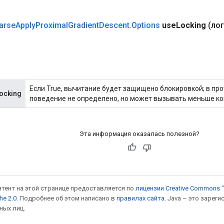
arse
Apply
Proximal
Gradient
Descent
.
Options
use
Locking
(ло
Если True, вычитание будет защищено блокировкой; в пр
ocking
поведение не определено, но может вызывать меньше ко
Эта информация оказалась полезной?
онтент на этой странице предоставляется по
лицензии Creative Commons "
he 2.0
. Подробнее об этом написано в
правилах сайта
. Java – это заре
ных лиц.