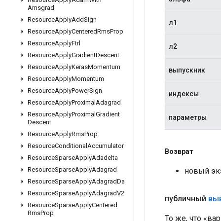
Amsgrad
Resource
Apply
Add
Sign
л1
Resource
Apply
Centered
Rms
Prop
Resource
Apply
Ftrl
л2
Resource
Apply
Gradient
Descent
Resource
Apply
Keras
Momentum
выпускник
Resource
Apply
Momentum
Resource
Apply
Power
Sign
индексы
Resource
Apply
Proximal
Adagrad
Resource
Apply
Proximal
Gradient
параметры
Descent
Resource
Apply
Rms
Prop
Resource
Conditional
Accumulator
Возврат
Resource
Sparse
Apply
Adadelta
Resource
Sparse
Apply
Adagrad
новый экз
Resource
Sparse
Apply
Adagrad
Da
Resource
Sparse
Apply
Adagrad
V2
публичный
вы
Resource
Sparse
Apply
Centered
Rms
Prop
То же, что «вар