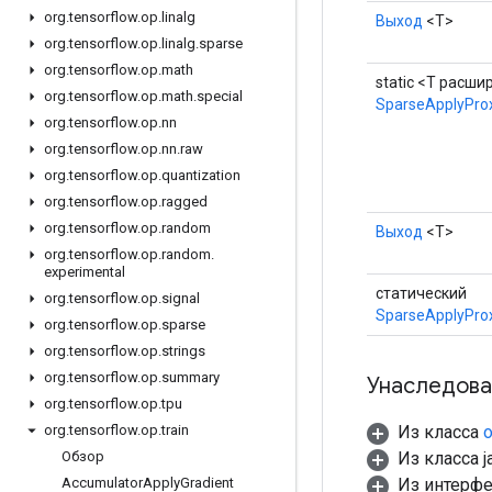
org
.
tensorflow
.
op
.
linalg
Выход
<Т>
org
.
tensorflow
.
op
.
linalg
.
sparse
org
.
tensorflow
.
op
.
math
static <T расши
org
.
tensorflow
.
op
.
math
.
special
SparseApplyPro
org
.
tensorflow
.
op
.
nn
org
.
tensorflow
.
op
.
nn
.
raw
org
.
tensorflow
.
op
.
quantization
org
.
tensorflow
.
op
.
ragged
org
.
tensorflow
.
op
.
random
Выход
<Т>
org
.
tensorflow
.
op
.
random
.
experimental
статический
org
.
tensorflow
.
op
.
signal
SparseApplyProx
org
.
tensorflow
.
op
.
sparse
org
.
tensorflow
.
op
.
strings
org
.
tensorflow
.
op
.
summary
Унаследова
org
.
tensorflow
.
op
.
tpu
Из класса
o
org
.
tensorflow
.
op
.
train
Из класса ja
Обзор
Из интерф
Accumulator
Apply
Gradient