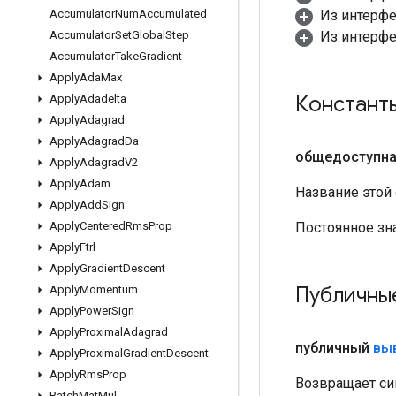
Из интерф
Accumulator
Num
Accumulated
Из интерф
Accumulator
Set
Global
Step
Accumulator
Take
Gradient
Apply
Ada
Max
Констант
Apply
Adadelta
Apply
Adagrad
Apply
Adagrad
Da
общедоступна
Apply
Adagrad
V2
Apply
Adam
Название этой
Apply
Add
Sign
Постоянное зн
Apply
Centered
Rms
Prop
Apply
Ftrl
Apply
Gradient
Descent
Публичны
Apply
Momentum
Apply
Power
Sign
Apply
Proximal
Adagrad
публичный
вы
Apply
Proximal
Gradient
Descent
Apply
Rms
Prop
Возвращает си
Batch
Mat
Mul