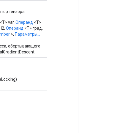
тор тензора.
<T> var,
Операнд
<T>
l2,
Операнд
<T> град,
mber
>,
Параметры...
сса, обертывающего
lGradientDescent.
Locking)