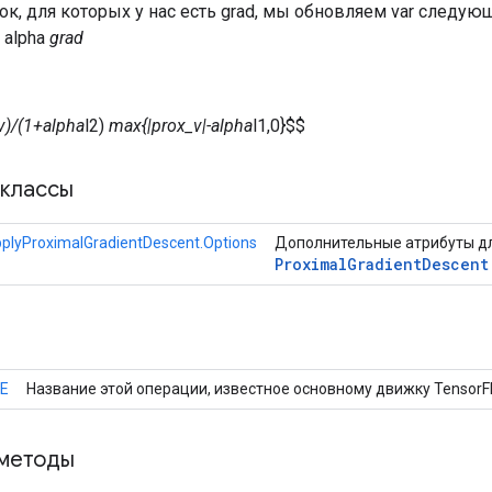
рок, для которых у нас есть grad, мы обновляем var следу
- alpha
grad
v)/(1+alpha
l2)
max{|prox_v|-alpha
l1,0}$$
классы
plyProximalGradientDescent.Options
Дополнительные атрибуты д
Proximal
Gradient
Descent
E
Название этой операции, известное основному движку TensorF
методы