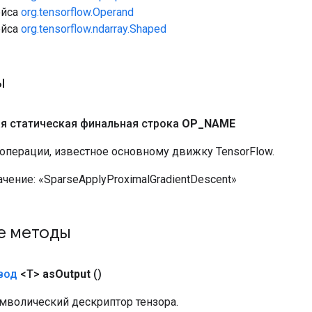
ейса
org.tensorflow.Operand
ейса
org.tensorflow.ndarray.Shaped
ы
я статическая финальная строка
OP
_
NAME
 операции, известное основному движку TensorFlow.
ачение:
«SparseApplyProximalGradientDescent»
е методы
вод
<T>
as
Output
()
мволический дескриптор тензора.