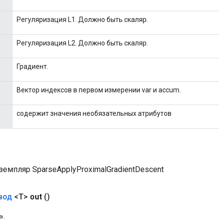
Регуляризация L1. Должно быть скаляр.
Регуляризация L2. Должно быть скаляр.
Градиент.
Вектор индексов в первом измерении var и accum.
содержит значения необязательных атрибутов
емпляр SparseApplyProximalGradientDescent
вод
<T>
out
()
».