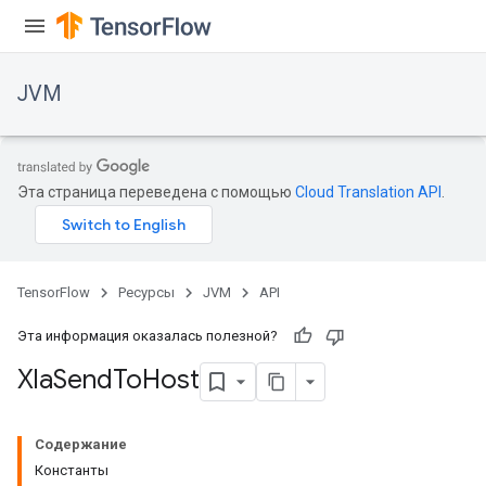
JVM
Эта страница переведена с помощью
Cloud Translation API
.
TensorFlow
Ресурсы
JVM
API
Эта информация оказалась полезной?
Xla
Send
To
Host
ions
Содержание
Константы