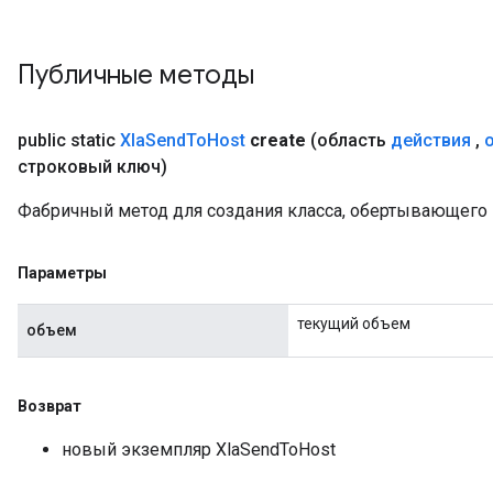
Публичные методы
public static
Xla
Send
To
Host
create
(область
действия
,
строковый ключ)
Фабричный метод для создания класса, обертывающего
Параметры
текущий объем
объем
Возврат
новый экземпляр XlaSendToHost