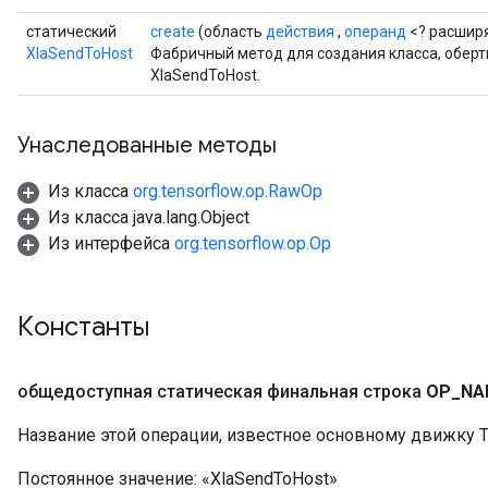
статический
create
(область
действия
,
операнд
<? расшир
XlaSendToHost
Фабричный метод для создания класса, обе
XlaSendToHost.
Унаследованные методы
Из класса
org.tensorflow.op.RawOp
Из класса java.lang.Object
Из интерфейса
org.tensorflow.op.Op
Константы
общедоступная статическая финальная строка
OP
_
NA
Название этой операции, известное основному движку T
Постоянное значение:
«XlaSendToHost»