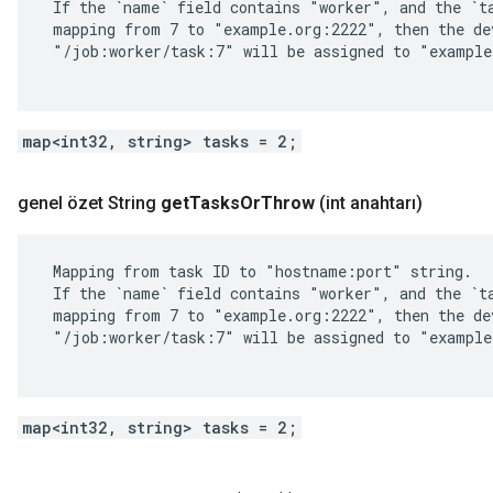
 If the `name` field contains "worker", and the `ta
 mapping from 7 to "example.org:2222", then the dev
 "/job:worker/task:7" will be assigned to "example
map<int32, string> tasks = 2;
genel özet String
get
Tasks
Or
Throw
(int anahtarı)
 Mapping from task ID to "hostname:port" string.

 If the `name` field contains "worker", and the `ta
 mapping from 7 to "example.org:2222", then the dev
 "/job:worker/task:7" will be assigned to "example
map<int32, string> tasks = 2;