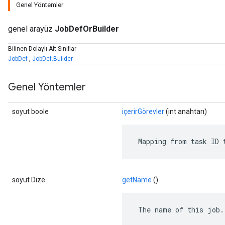
Genel Yöntemler
genel arayüz
JobDefOrBuilder
Bilinen Dolaylı Alt Sınıflar
JobDef
,
JobDef.Builder
Genel Yöntemler
soyut boole
içerirGörevler
(int anahtarı)
 Mapping from task ID 
r
soyut Dize
getName
()
 The name of this job.