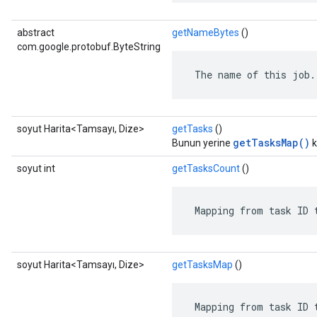
abstract
getNameBytes
()
com.google.protobuf.ByteString
 The name of this job.
soyut Harita<Tamsayı, Dize>
getTasks
()
getTasksMap()
Bunun yerine
k
soyut int
getTasksCount
()
 Mapping from task ID 
soyut Harita<Tamsayı, Dize>
getTasksMap
()
 Mapping from task ID 