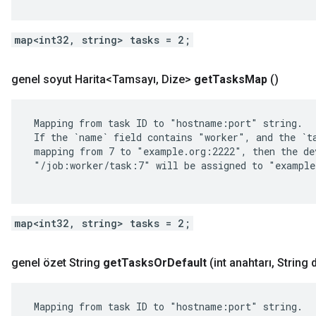
map<int32, string> tasks = 2;
genel soyut Harita<Tamsayı
,
Dize>
get
Tasks
Map
()
 Mapping from task ID to "hostname:port" string.

 If the `name` field contains "worker", and the `ta
 mapping from 7 to "example.org:2222", then the dev
 "/job:worker/task:7" will be assigned to "example
map<int32, string> tasks = 2;
genel özet String
get
Tasks
Or
Default
(int anahtarı
,
String 
 Mapping from task ID to "hostname:port" string.
