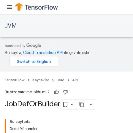
JVM
Bu sayfa,
Cloud Translation API
ile çevrilmiştir.
TensorFlow
Kaynaklar
JVM
API
Bu size yardımcı oldu mu?
Job
Def
Or
Builder
ions
Bu sayfada
Genel Yöntemler