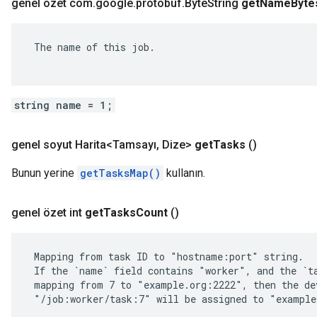
genel özet com
.
google
.
protobuf
.
Byte
String
get
Name
Byte
 The name of this job.

string name = 1;
genel soyut Harita<Tamsayı
,
Dize>
get
Tasks
()
Bunun yerine
getTasksMap()
kullanın.
genel özet int
get
Tasks
Count
()
 Mapping from task ID to "hostname:port" string.

 If the `name` field contains "worker", and the `ta
 mapping from 7 to "example.org:2222", then the dev
 "/job:worker/task:7" will be assigned to "example