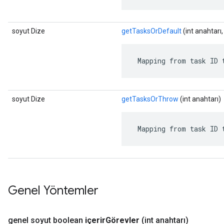
soyut Dize
getTasksOrDefault
(int anahtarı
 Mapping from task ID 
soyut Dize
getTasksOrThrow
(int anahtarı)
 Mapping from task ID 
Genel Yöntemler
genel soyut boolean
içerir
Görevler
(int anahtarı)