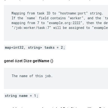
 Mapping from task ID to "hostname:port" string.

 If the `name` field contains "worker", and the `ta
 mapping from 7 to "example.org:2222", then the dev
 "/job:worker/task:7" will be assigned to "example
map<int32, string> tasks = 2;
genel özet Dize
get
Name
()
 The name of this job.

string name = 1;