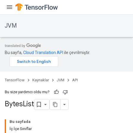
JVM
Bu sayfa,
Cloud Translation API
ile çevrilmiştir.
TensorFlow
Kaynaklar
JVM
API
Bu size yardımcı oldu mu?
Bytes
List
ions
Bu sayfada
İç İçe Sınıflar