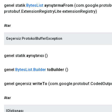
genel statik
Bytes
List
ayrıştırma
From
(com
.
google
.
protob
protobuf
.
Extension
Registry
Lite extension
Registry)
Atar
Geçersiz ProtokolBufferException
genel statik
ayrıştırıcı
()
genel
Bytes
List
.
Builder
to
Builder
()
genel geçersiz
write
To
(com
.
google
.
protobuf
.
Coded
Outp
Atar
IOİstisnası