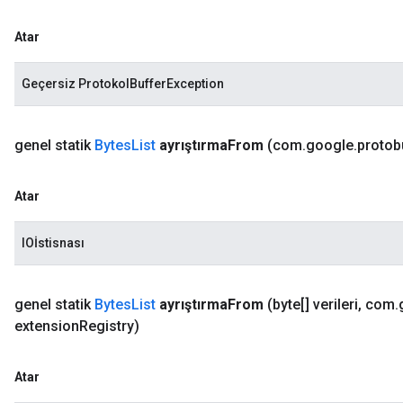
Atar
Geçersiz ProtokolBufferException
genel statik
Bytes
List
ayrıştırma
From
(com
.
google
.
protob
Atar
IOİstisnası
genel statik
Bytes
List
ayrıştırma
From
(byte[] verileri
,
com
.
extension
Registry)
Atar