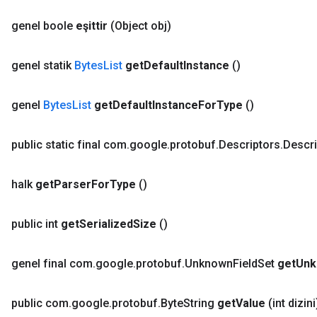
genel boole
eşittir
(Object obj)
genel statik
Bytes
List
get
Default
Instance
()
genel
Bytes
List
get
Default
Instance
For
Type
()
public static final com
.
google
.
protobuf
.
Descriptors
.
Descri
halk
get
Parser
For
Type
()
public int
get
Serialized
Size
()
genel final com
.
google
.
protobuf
.
Unknown
Field
Set
get
Unk
public com
.
google
.
protobuf
.
Byte
String
get
Value
(int dizini