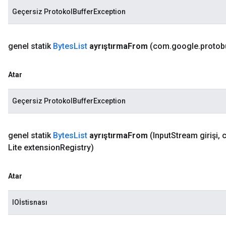
Geçersiz ProtokolBufferException
genel statik
Bytes
List
ayrıştırma
From
(com
.
google
.
protob
Atar
Geçersiz ProtokolBufferException
genel statik
Bytes
List
ayrıştırma
From
(Input
Stream girişi
,
Lite extension
Registry)
Atar
IOİstisnası