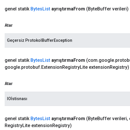
genel statik
Bytes
List
ayrıştırma
From
(Byte
Buffer verileri)
Atar
Geçersiz ProtokolBufferException
genel statik
Bytes
List
ayrıştırma
From
(com
.
google
.
protob
google
.
protobuf
.
Extension
Registry
Lite extension
Registry)
Atar
IOİstisnası
genel statik
Bytes
List
ayrıştırma
From
(Byte
Buffer verileri
,
Registry
Lite extension
Registry)