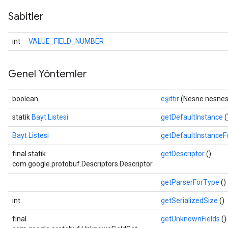
Sabitler
int
VALUE_FIELD_NUMBER
Genel Yöntemler
boolean
eşittir
(Nesne nesnes
statik
Bayt Listesi
getDefaultInstance
(
Bayt Listesi
getDefaultInstance
final statik
getDescriptor
()
com.google.protobuf.Descriptors.Descriptor
getParserForType
()
int
getSerializedSize
()
final
getUnknownFields
()