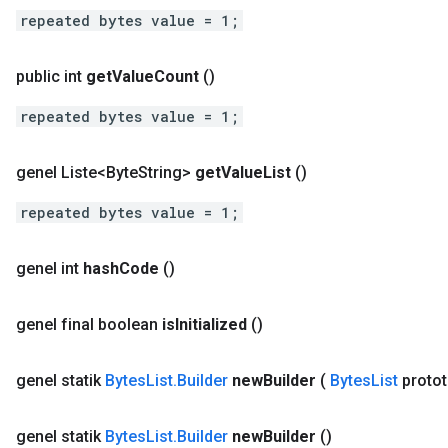
repeated bytes value = 1;
public int
get
Value
Count
()
repeated bytes value = 1;
genel Liste<Byte
String>
get
Value
List
()
repeated bytes value = 1;
genel int
hash
Code
()
genel final boolean
is
Initialized
()
genel statik
Bytes
List
.
Builder
new
Builder
(
Bytes
List
protot
genel statik
Bytes
List
.
Builder
new
Builder
()