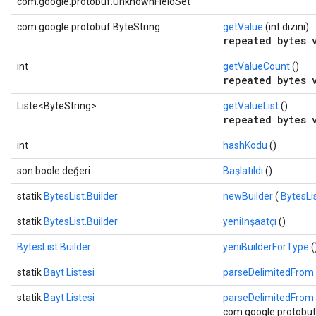
com.google.protobuf.UnknownFieldSet
com.google.protobuf.ByteString
getValue
(int dizini)
repeated bytes 
int
getValueCount
()
repeated bytes 
Liste<ByteString>
getValueList
()
repeated bytes 
int
hashKodu
()
son boole değeri
Başlatıldı
()
statik
BytesList.Builder
newBuilder
(
BytesLi
statik
BytesList.Builder
yeniİnşaatçı
()
BytesList.Builder
yeniBuilderForType
(
statik
Bayt Listesi
parseDelimitedFrom
statik
Bayt Listesi
parseDelimitedFrom
com.google.protobuf.