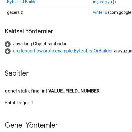
BytesList.Builder
inşaatçıya
()
geçersiz
writeTo
(com.google.
Kalıtsal Yöntemler
Java.lang.Object sınıfından
org.tensorflow.proto.example.BytesListOrBuilder
arayüzü
Sabitler
genel statik final int
VALUE
_
FIELD
_
NUMBER
Sabit Değer:
1
Genel Yöntemler