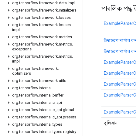
org
.
tensorflow
.
framework
.
data
.
impl
পাবলিক পদ্ধত
org
.
tensorflow
.
framework
.
initializers
org
.
tensorflow
.
framework
.
losses
ExampleParserCo
org
.
tensorflow
.
framework
.
losses
.
impl
org
.
tensorflow
.
framework
.
metrics
উদাহরণ পার্সার 
org
.
tensorflow
.
framework
.
metrics
.
exceptions
উদাহরণ পার্সার 
org
.
tensorflow
.
framework
.
metrics
.
impl
ExampleParserCo
org
.
tensorflow
.
framework
.
ExampleParserCo
optimizers
org
.
tensorflow
.
framework
.
utils
ExampleParserCo
org
.
tensorflow
.
internal
ExampleParserCo
org
.
tensorflow
.
internal
.
buffer
org
.
tensorflow
.
internal
.
c
_
api
org
.
tensorflow
.
internal
.
c
_
api
.
global
ExampleParserCo
org
.
tensorflow
.
internal
.
c
_
api
.
presets
বুলিয়ান
org
.
tensorflow
.
internal
.
types
org
.
tensorflow
.
internal
.
types
.
registry