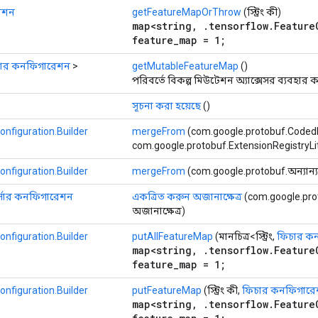
রেশন
getFeatureMapOrThrow
(স্ট্রিং কী)
map<string, .tensorflow.Feature
feature_map = 1;
ার কনফিগারেশন
>
getMutableFeatureMap
()
পরিবর্তে বিকল্প মিউটেশন অ্যাক্সেসর ব্যবহার 
সূচনা করা হয়েছে
()
nfiguration.Builder
mergeFrom
(com.google.protobuf.Coded
com.google.protobuf.ExtensionRegistryLite
nfiguration.Builder
mergeFrom
(com.google.protobuf.অন্যান্য 
্সার কনফিগারেশন
একত্রিত করুন অজানাক্ষেত্র
(com.google.pro
অজানাক্ষেত্র)
nfiguration.Builder
putAllFeatureMap
(মানচিত্র<স্ট্রিং,
ফিচার ক
map<string, .tensorflow.Feature
feature_map = 1;
nfiguration.Builder
putFeatureMap
(স্ট্রিং কী,
ফিচার কনফিগার
map<string, .tensorflow.Feature