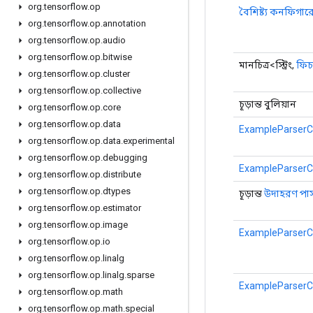
org
.
tensorflow
.
op
বৈশিষ্ট্য কনফিগা
org
.
tensorflow
.
op
.
annotation
org
.
tensorflow
.
op
.
audio
org
.
tensorflow
.
op
.
bitwise
মানচিত্র<স্ট্রিং,
ফিচ
org
.
tensorflow
.
op
.
cluster
org
.
tensorflow
.
op
.
collective
চূড়ান্ত বুলিয়ান
org
.
tensorflow
.
op
.
core
org
.
tensorflow
.
op
.
data
ExampleParserCo
org
.
tensorflow
.
op
.
data
.
experimental
org
.
tensorflow
.
op
.
debugging
ExampleParserCo
org
.
tensorflow
.
op
.
distribute
org
.
tensorflow
.
op
.
dtypes
চূড়ান্ত
উদাহরণ পার
org
.
tensorflow
.
op
.
estimator
org
.
tensorflow
.
op
.
image
ExampleParserCo
org
.
tensorflow
.
op
.
io
org
.
tensorflow
.
op
.
linalg
org
.
tensorflow
.
op
.
linalg
.
sparse
ExampleParserCo
org
.
tensorflow
.
op
.
math
org
.
tensorflow
.
op
.
math
.
special