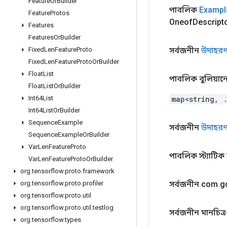
Feature
Or
Builder
পাবলিক
Exampl
Feature
Protos
Oneof
Descript
Features
Features
Or
Builder
সর্বজনীন
উদাহরণ
Fixed
Len
Feature
Proto
Fixed
Len
Feature
Proto
Or
Builder
Float
List
পাবলিক বুলিয়ান
Float
List
Or
Builder
map<string, 
Int64List
Int64List
Or
Builder
Sequence
Example
সর্বজনীন
উদাহরণ
Sequence
Example
Or
Builder
Var
Len
Feature
Proto
পাবলিক স্ট্যাটি
Var
Len
Feature
Proto
Or
Builder
org
.
tensorflow
.
proto
.
framework
সর্বজনীন com
.
g
org
.
tensorflow
.
proto
.
profiler
org
.
tensorflow
.
proto
.
util
org
.
tensorflow
.
proto
.
util
.
testlog
সর্বজনীন মানচিত্র<স
org
.
tensorflow
.
types