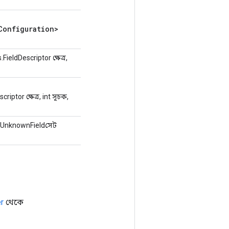
Configuration>
eldDescriptor ক্ষেত্র,
ptor ক্ষেত্র, int সূচক,
.UnknownFieldসেট
r
থেকে