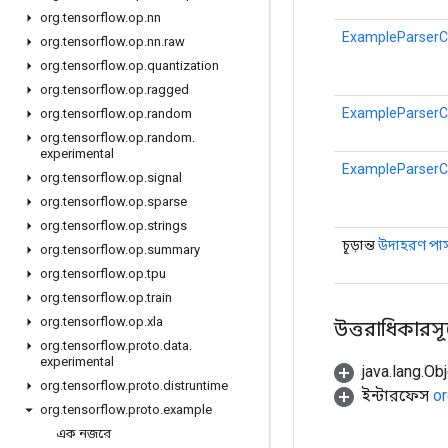
org
.
tensorflow
.
op
.
nn
ExampleParserCo
org
.
tensorflow
.
op
.
nn
.
raw
org
.
tensorflow
.
op
.
quantization
org
.
tensorflow
.
op
.
ragged
ExampleParserCo
org
.
tensorflow
.
op
.
random
org
.
tensorflow
.
op
.
random
.
experimental
ExampleParserCo
org
.
tensorflow
.
op
.
signal
org
.
tensorflow
.
op
.
sparse
org
.
tensorflow
.
op
.
strings
চূড়ান্ত
উদাহরণ পার
org
.
tensorflow
.
op
.
summary
org
.
tensorflow
.
op
.
tpu
org
.
tensorflow
.
op
.
train
org
.
tensorflow
.
op
.
xla
উত্তরাধিকারসূত্রে
org
.
tensorflow
.
proto
.
data
.
experimental
java.lang.Obj
org
.
tensorflow
.
proto
.
distruntime
ইন্টারফেস
or
org
.
tensorflow
.
proto
.
example
এক নজরে