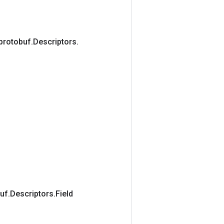
protobuf
.
Descriptors
.
uf
.
Descriptors
.
Field