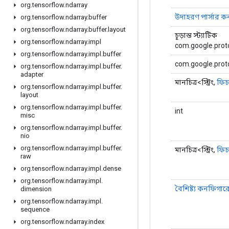
org
.
tensorflow
.
ndarray
উদাহরণ পার্সার 
org
.
tensorflow
.
ndarray
.
buffer
org
.
tensorflow
.
ndarray
.
buffer
.
layout
চূড়ান্ত স্ট্যাটিক
org
.
tensorflow
.
ndarray
.
impl
com.google.proto
org
.
tensorflow
.
ndarray
.
impl
.
buffer
com.google.proto
org
.
tensorflow
.
ndarray
.
impl
.
buffer
.
adapter
মানচিত্র<স্ট্রিং,
ফিচ
org
.
tensorflow
.
ndarray
.
impl
.
buffer
.
layout
org
.
tensorflow
.
ndarray
.
impl
.
buffer
.
int
misc
org
.
tensorflow
.
ndarray
.
impl
.
buffer
.
nio
org
.
tensorflow
.
ndarray
.
impl
.
buffer
.
মানচিত্র<স্ট্রিং,
ফিচ
raw
org
.
tensorflow
.
ndarray
.
impl
.
dense
org
.
tensorflow
.
ndarray
.
impl
.
বৈশিষ্ট্য কনফিগা
dimension
org
.
tensorflow
.
ndarray
.
impl
.
sequence
org
.
tensorflow
.
ndarray
.
index