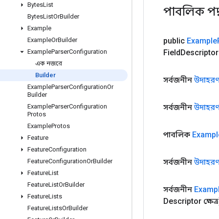
Bytes
List
পাবলিক পদ
Bytes
List
Or
Builder
Example
public
Example
Example
Or
Builder
Field
Descriptor ক
Example
Parser
Configuration
এক নজরে
Builder
সর্বজনীন
উদাহরণ
Example
Parser
Configuration
Or
Builder
সর্বজনীন
উদাহরণ
Example
Parser
Configuration
Protos
Example
Protos
পাবলিক
Exampl
Feature
Feature
Configuration
সর্বজনীন
উদাহরণ
Feature
Configuration
Or
Builder
Feature
List
Feature
List
Or
Builder
সর্বজনীন
Examp
Feature
Lists
Descriptor ক্ষেত্র
Feature
Lists
Or
Builder