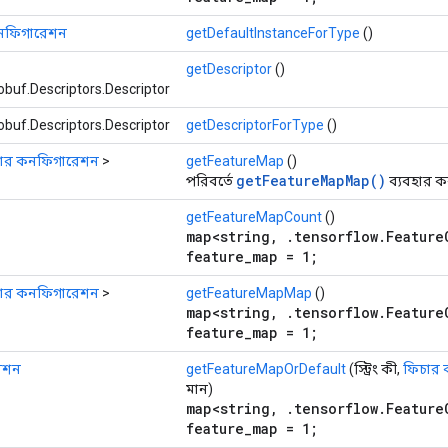
কনফিগারেশন
getDefaultInstanceForType
()
getDescriptor
()
buf.Descriptors.Descriptor
buf.Descriptors.Descriptor
getDescriptorForType
()
ার কনফিগারেশন
>
getFeatureMap
()
getFeatureMapMap()
পরিবর্তে
ব্যবহার ক
getFeatureMapCount
()
map<string, .tensorflow.Feature
feature_map = 1;
ার কনফিগারেশন
>
getFeatureMapMap
()
map<string, .tensorflow.Feature
feature_map = 1;
রেশন
getFeatureMapOrDefault
(স্ট্রিং কী,
ফিচার
মান)
map<string, .tensorflow.Feature
feature_map = 1;