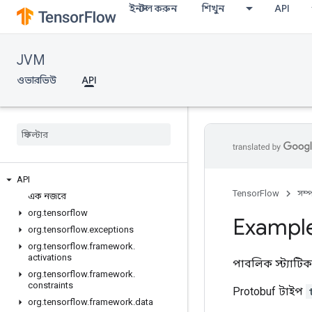
ইনস্টল করুন
শিখুন
API
JVM
ওভারভিউ
API
API
TensorFlow
সম্
এক নজরে
org
.
tensorflow
Exampl
org
.
tensorflow
.
exceptions
org
.
tensorflow
.
framework
.
activations
পাবলিক স্ট্যাটি
org
.
tensorflow
.
framework
.
constraints
Protobuf টাইপ
org
.
tensorflow
.
framework
.
data