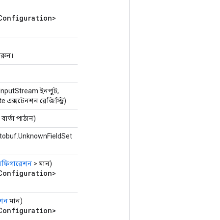
Configuration>
করুন।
InputStream ইনপুট,
 এক্সটেনশন রেজিস্ট্রি)
বার্তা পাঠান)
tobuf.UnknownFieldSet
নফিগারেশন
> মান)
Configuration>
েশন
মান)
Configuration>