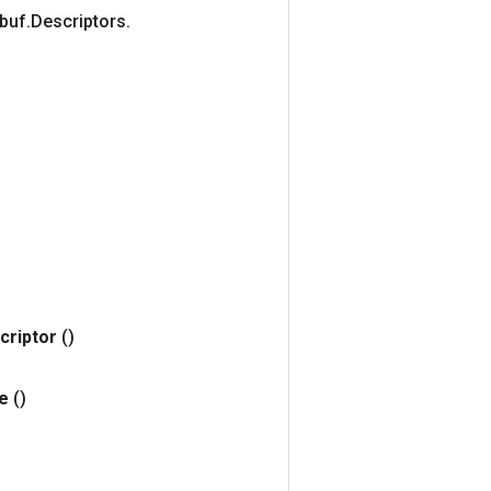
buf
.
Descriptors
.
criptor
()
e
()