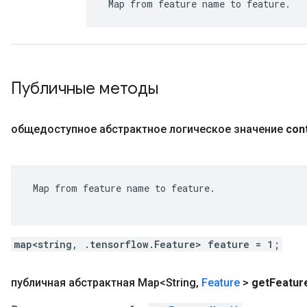
 Map from feature name to feature.
Публичные методы
общедоступное абстрактное логическое значение
con
 Map from feature name to feature.

map<string, .tensorflow.Feature> feature = 1;
публичная абстрактная Map<String
,
Feature
>
get
Featur