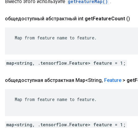
Вместо этого используйте
getFeatureMap()
.
общедоступный абстрактный int
get
Feature
Count
()
 Map from feature name to feature.

map<string, .tensorflow.Feature> feature = 1;
общедоступная абстрактная Map<String
,
Feature
>
get
F
 Map from feature name to feature.

map<string, .tensorflow.Feature> feature = 1;