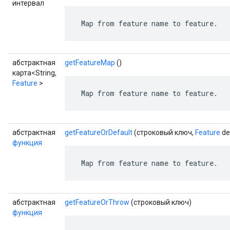
интервал
 Map from feature name to feature.
абстрактная
getFeatureMap
()
карта<String,
Feature
>
 Map from feature name to feature.
абстрактная
getFeatureOrDefault
(строковый ключ,
Feature
de
функция
 Map from feature name to feature.
абстрактная
getFeatureOrThrow
(строковый ключ)
функция