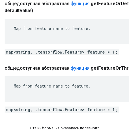
общедоступная абстрактная
функция
get
Feature
Or
Def
default
Value)
 Map from feature name to feature.

map<string, .tensorflow.Feature> feature = 1;
общедоступная абстрактная
функция
get
Feature
Or
Th
 Map from feature name to feature.

map<string, .tensorflow.Feature> feature = 1;
Эта информация оказалась полезной?