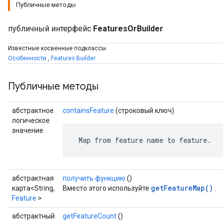
Публичные методы
публичный интерфейс
FeaturesOrBuilder
Известные косвенные подклассы
Особенности
,
Features.Builder
Публичные методы
абстрактное
containsFeature
(строковый ключ)
логическое
значение
 Map from feature name to feature.
r
абстрактная
получить функцию
()
getFeatureMap()
карта<String,
Вместо этого используйте
.
Feature
>
абстрактный
getFeatureCount
()