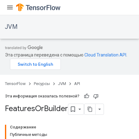
JVM
Эта страница переведена с помощью
Cloud Translation API
.
TensorFlow
Ресурсы
JVM
API
Эта информация оказалась полезной?
Features
Or
Builder
ions
Содержание
Публичные методы