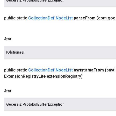
Geçersiz ProtokolBufferException
public static
Collection
Def
.
Node
List
parse
From
(com
.
goo
Atar
IOİstisnası
public static
Collection
Def
.
Node
List
ayrıştırma
From
(bayt[
Extension
Registry
Lite extension
Registry)
Atar
Geçersiz ProtokolBufferException