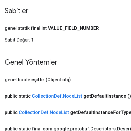
Sabitler
genel statik final int
VALUE
_
FIELD
_
NUMBER
Sabit Değer:
1
Genel Yöntemler
genel boole
eşittir
(Object obj)
public static
Collection
Def
.
Node
List
get
Default
Instance
()
public
Collection
Def
.
Node
List
get
Default
Instance
For
Typ
public static final com
.
google
.
protobuf
.
Descriptors
.
Descri