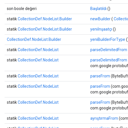
son boole değeri
Başlatıldı
()
statik
CollectionDef.NodeList.Builder
newBuilder
(
Collect
statik
CollectionDef.NodeList.Builder
yeniİnşaatçı
()
CollectionDef.NodeList.Builder
yeniBuilderForType
(
statik
CollectionDef.NodeList
parseDelimitedFrom
statik
CollectionDef.NodeList
parseDelimitedFrom
com.google.protobuf.
statik
CollectionDef.NodeList
parseFrom
(ByteBuffe
statik
CollectionDef.NodeList
parseFrom
(com.goog
com.google.protobuf.
statik
CollectionDef.NodeList
parseFrom
(ByteBuffe
com.google.protobuf.
statik
CollectionDef.NodeList
ayrıştırmaFrom
(com.