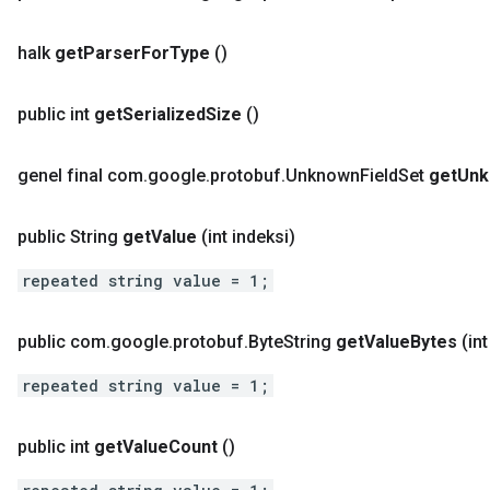
halk
get
Parser
For
Type
()
public int
get
Serialized
Size
()
genel final com
.
google
.
protobuf
.
Unknown
Field
Set
get
Unk
public String
get
Value
(int indeksi)
repeated string value = 1;
public com
.
google
.
protobuf
.
Byte
String
get
Value
Bytes
(int
repeated string value = 1;
public int
get
Value
Count
()