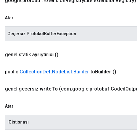
google
.
protobuf
.
Extension
Registry
Lite extension
Registry)
Atar
Geçersiz ProtokolBufferException
genel statik
ayrıştırıcı
()
public
Collection
Def
.
Node
List
.
Builder
to
Builder
()
genel geçersiz
write
To
(com
.
google
.
protobuf
.
Coded
Outp
Atar
IOİstisnası