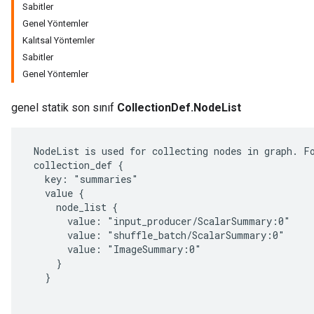
Sabitler
Genel Yöntemler
Kalıtsal Yöntemler
Sabitler
Genel Yöntemler
genel statik son sınıf
CollectionDef.NodeList
 NodeList is used for collecting nodes in graph. Fo
 collection_def {

   key: "summaries"

   value {

     node_list {

       value: "input_producer/ScalarSummary:0"

       value: "shuffle_batch/ScalarSummary:0"

       value: "ImageSummary:0"

     }

   }
