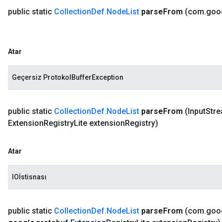
public static
Collection
Def
.
Node
List
parse
From
(com
.
goo
Atar
Geçersiz ProtokolBufferException
public static
Collection
Def
.
Node
List
parse
From
(Input
Stre
Extension
Registry
Lite extension
Registry)
Atar
IOİstisnası
public static
Collection
Def
.
Node
List
parse
From
(com
.
goo