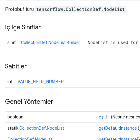
Protobuf türü
tensorflow.CollectionDef.NodeList
İç İçe Sınıflar
 NodeList is used for
sınıf
CollectionDef.NodeList.Builder
Sabitler
int
VALUE_FIELD_NUMBER
Genel Yöntemler
boolean
eşittir
(Nesne nesnes
statik
CollectionDef.NodeList
getDefaultInstance
(
CollectionDef.NodeList
getDefaultInstance