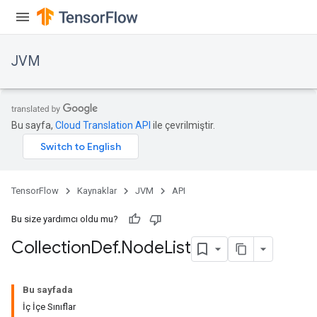
JVM
Bu sayfa,
Cloud Translation API
ile çevrilmiştir.
TensorFlow
Kaynaklar
JVM
API
Bu size yardımcı oldu mu?
Collection
Def
.
Node
List
Bu sayfada
İç İçe Sınıflar