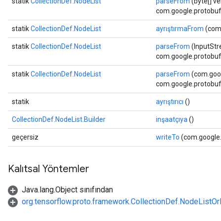
statik
CollectionDef.NodeList
parseFrom
(byte[] ver
com.google.protobuf.
statik
CollectionDef.NodeList
ayrıştırmaFrom
(com.
statik
CollectionDef.NodeList
parseFrom
(InputStre
com.google.protobuf.
statik
CollectionDef.NodeList
parseFrom
(com.goog
com.google.protobuf.
statik
ayrıştırıcı
()
CollectionDef.NodeList.Builder
inşaatçıya
()
geçersiz
writeTo
(com.google.
Kalıtsal Yöntemler
Java.lang.Object sınıfından
org.tensorflow.proto.framework.CollectionDef.NodeListOr