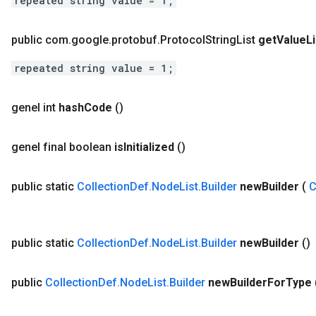
repeated string value = 1;
public com
.
google
.
protobuf
.
Protocol
String
List
get
Value
Li
repeated string value = 1;
genel int
hash
Code
()
genel final boolean
is
Initialized
()
public static
Collection
Def
.
Node
List
.
Builder
new
Builder
(
C
public static
Collection
Def
.
Node
List
.
Builder
new
Builder
()
public
Collection
Def
.
Node
List
.
Builder
new
Builder
For
Type