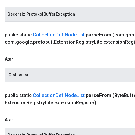
Geçersiz ProtokolBufferException
public static
Collection
Def
.
Node
List
parse
From
(com
.
goo
com
.
google
.
protobuf
.
Extension
Registry
Lite extension
Regi
Atar
IOİstisnası
public static
Collection
Def
.
Node
List
parse
From
(Byte
Buffe
Extension
Registry
Lite extension
Registry)
Atar