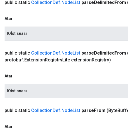
public static
Collection
Def
.
Node
List
parse
Delimited
From
Atar
IOİstisnası
public static
Collection
Def
.
Node
List
parse
Delimited
From
protobuf
.
Extension
Registry
Lite extension
Registry)
Atar
IOİstisnası
public static
Collection
Def
.
Node
List
parse
From
(Byte
Buffe
Atar