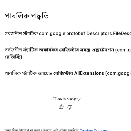
পাবলিক পদ্ধতি
সর্বজনীন স্ট্যাটিক com
.
google
.
protobuf
.
Descriptors
.
File
Desc
সর্বজনীন স্ট্যাটিক অকার্যকর
রেজিস্টার সমস্ত এক্সটেনশন
(com
.
g
রেজিস্ট্রি)
পাবলিক স্ট্যাটিক ভ্যায়েড
রেজিস্টার All
Extensions
(com
.
googl
এটি কাজে লেগেছে?
অন্য কিছু উল্লেখ না করা থাকলে, এই পৃষ্ঠার কন্টেন্ট
Creative Commons