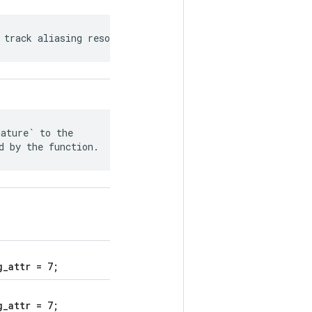
 track aliasing resources.
ature` to the

d by the function.
g_attr = 7;
g_attr = 7;