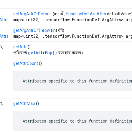
getArgAttrOrDefault
(int কী,
FunctionDef.ArgAttrs
defaultValue
map<uint32, .tensorflow.FunctionDef.ArgAttrs> ar
Attrs
getArgAttrOrThrow
(int কী)
map<uint32, .tensorflow.FunctionDef.ArgAttrs> ar
Attrs
িং,
getAttr
()
getAttrMap()
পরিবর্তে
ব্যবহার করুন।
getAttrCount
()
 Attributes specific to this function definitio
িং,
getAttrMap
()
 Attributes specific to this function definitio