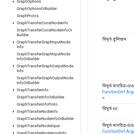
Graph
Options
Graph
Options
Or
Builder
Graph
Protos
Graph
Transfer
Const
Node
Info
Graph
Transfer
Const
Node
Info
Or
Builder
বিমূর্ত বুলিয়ান
Graph
Transfer
Graph
Input
Node
Info
Graph
Transfer
Graph
Input
Node
Info
Or
Builder
Graph
Transfer
Graph
Output
Node
Info
Graph
Transfer
Graph
Output
Node
Info
Or
Builder
বিমূর্ত মানচিত্র<In
Graph
Transfer
Info
FunctionDef.Arg
Graph
Transfer
Info
Or
Builder
>
Graph
Transfer
Info
Proto
বিমূর্ত int
Graph
Transfer
Node
Info
Graph
Transfer
Node
Info
Or
Builder
বিমূর্ত মানচিত্র<In
Graph
Transfer
Node
Input
FunctionDef.Arg
Graph
Transfer
Node
Input
Info