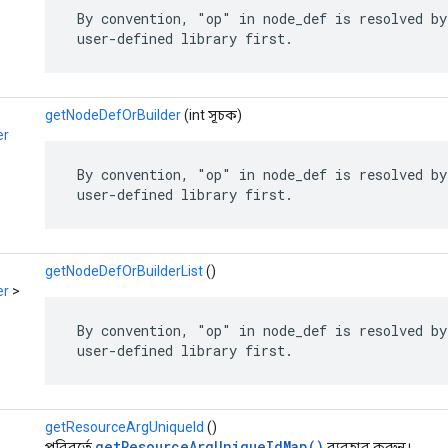
 By convention, "op" in node_def is resolved by
 user-defined library first.
getNodeDefOrBuilder
(int সূচক)
er
 By convention, "op" in node_def is resolved by
 user-defined library first.
getNodeDefOrBuilderList
()
er
>
 By convention, "op" in node_def is resolved by
 user-defined library first.
getResourceArgUniqueId
()
getResourceArgUniqueIdMap()
পরিবর্তে
ব্যবহার করুন।