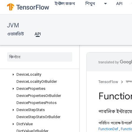
ইনস্টল করুন
শিখুন
API
DebugProtos
DebugTensorWatch
DebugTensorWatchOrBuilder
JVM
DebuggedSourceFile
DebuggedSourceFileOrBuilder
ওভারভিউ
API
DebuggedSourceFiles
Debugged
Source
Files
Or
Builder
Device
Attributes
Device
Attributes
Or
Builder
Device
Attributes
Protos
Device
Locality
Device
Locality
Or
Builder
TensorFlow
সম্
Device
Properties
Functio
Device
Properties
Or
Builder
Device
Properties
Protos
Device
Step
Stats
পাবলিক ইন্টার
Device
Step
Stats
Or
Builder
পরিচিত পরোক্ষ উপশ্রে
Dict
Value
FunctionDef
,
Functi
Dict
Value
Or
Builder