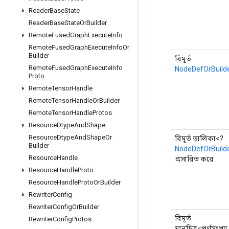
Reader
Base
State
Reader
Base
State
Or
Builder
Remote
Fused
Graph
Execute
Info
Remote
Fused
Graph
Execute
Info
Or
Builder
বিমূর্ত
Remote
Fused
Graph
Execute
Info
NodeDefOrBuild
Proto
Remote
Tensor
Handle
Remote
Tensor
Handle
Or
Builder
Remote
Tensor
Handle
Protos
Resource
Dtype
And
Shape
Resource
Dtype
And
Shape
Or
বিমূর্ত তালিকা<?
Builder
NodeDefOrBuild
Resource
Handle
প্রসারিত করে
Resource
Handle
Proto
Resource
Handle
Proto
Or
Builder
Rewriter
Config
Rewriter
Config
Or
Builder
বিমূর্ত
Rewriter
Config
Protos
মানচিত্র<পূর্ণসংখ্যা,