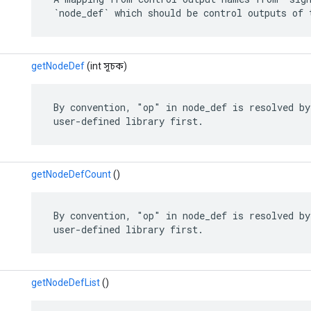
 `node_def` which should be control outputs of 
getNodeDef
(int সূচক)
 By convention, "op" in node_def is resolved by
 user-defined library first.
getNodeDefCount
()
 By convention, "op" in node_def is resolved by
 user-defined library first.
getNodeDefList
()