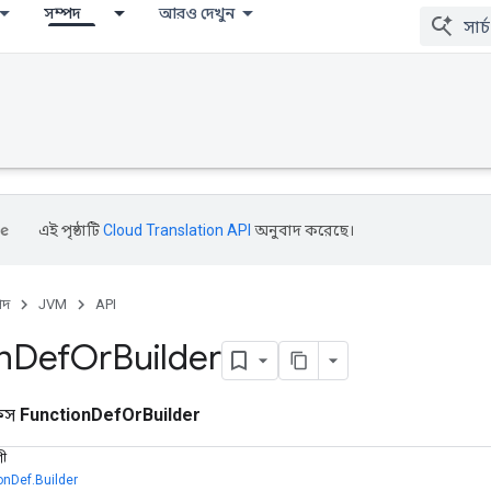
সম্পদ
আরও দেখুন
এই পৃষ্ঠাটি
Cloud Translation API
অনুবাদ করেছে।
পদ
JVM
API
n
Def
Or
Builder
ফেস
FunctionDefOrBuilder
ণী
onDef.Builder