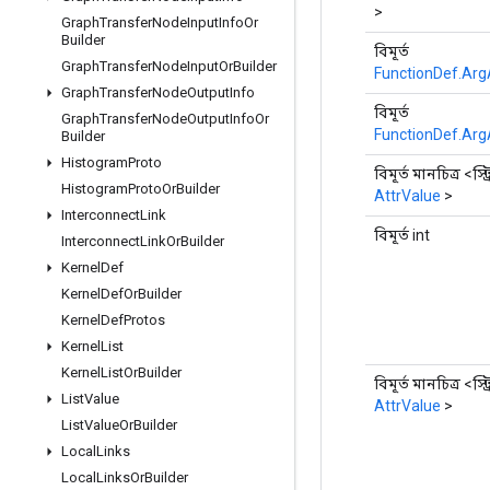
>
Graph
Transfer
Node
Input
Info
Or
Builder
বিমূর্ত
Graph
Transfer
Node
Input
Or
Builder
FunctionDef.Arg
Graph
Transfer
Node
Output
Info
বিমূর্ত
Graph
Transfer
Node
Output
Info
Or
FunctionDef.Arg
Builder
Histogram
Proto
বিমূর্ত মানচিত্র <স্ট্র
Histogram
Proto
Or
Builder
AttrValue
>
Interconnect
Link
বিমূর্ত int
Interconnect
Link
Or
Builder
Kernel
Def
Kernel
Def
Or
Builder
Kernel
Def
Protos
Kernel
List
Kernel
List
Or
Builder
বিমূর্ত মানচিত্র <স্ট্র
List
Value
AttrValue
>
List
Value
Or
Builder
Local
Links
Local
Links
Or
Builder