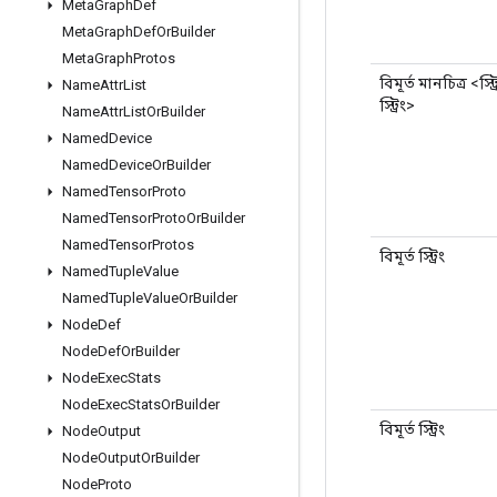
Meta
Graph
Def
Meta
Graph
Def
Or
Builder
Meta
Graph
Protos
বিমূর্ত মানচিত্র <স্ট্র
Name
Attr
List
স্ট্রিং>
Name
Attr
List
Or
Builder
Named
Device
Named
Device
Or
Builder
Named
Tensor
Proto
Named
Tensor
Proto
Or
Builder
Named
Tensor
Protos
বিমূর্ত স্ট্রিং
Named
Tuple
Value
Named
Tuple
Value
Or
Builder
Node
Def
Node
Def
Or
Builder
Node
Exec
Stats
Node
Exec
Stats
Or
Builder
বিমূর্ত স্ট্রিং
Node
Output
Node
Output
Or
Builder
Node
Proto