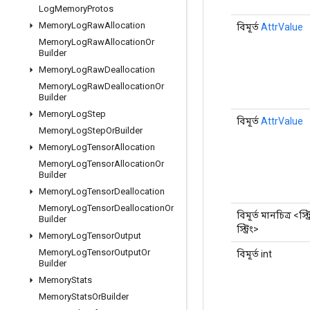
Log
Memory
Protos
Memory
Log
Raw
Allocation
বিমূর্ত
AttrValue
Memory
Log
Raw
Allocation
Or
Builder
Memory
Log
Raw
Deallocation
Memory
Log
Raw
Deallocation
Or
Builder
Memory
Log
Step
বিমূর্ত
AttrValue
Memory
Log
Step
Or
Builder
Memory
Log
Tensor
Allocation
Memory
Log
Tensor
Allocation
Or
Builder
Memory
Log
Tensor
Deallocation
Memory
Log
Tensor
Deallocation
Or
বিমূর্ত মানচিত্র <স্ট্র
Builder
স্ট্রিং>
Memory
Log
Tensor
Output
Memory
Log
Tensor
Output
Or
বিমূর্ত int
Builder
Memory
Stats
Memory
Stats
Or
Builder