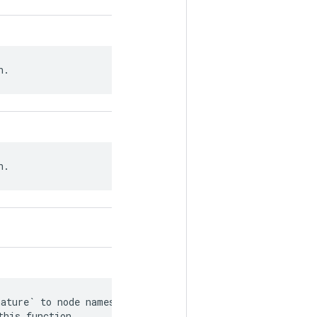
n.
n.
ature` to node names in

this function.