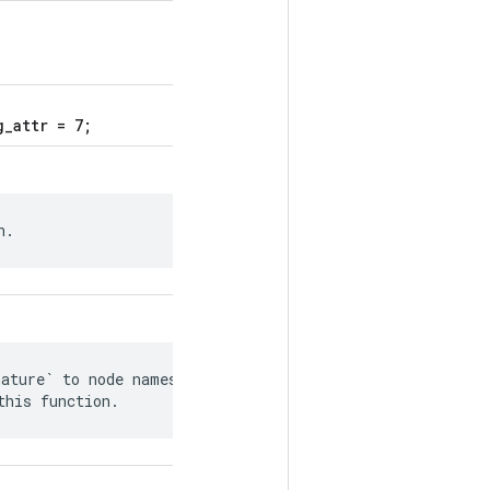
g_attr = 7;
n.
ature` to node names in

this function.