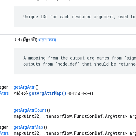
 Unique IDs for each resource argument, used to
Ret (স্ট্রিং কী)
ধারণ করে
 A mapping from the output arg names from `sign
 outputs from `node_def` that should be returne
teger,
getArgAttr
()
getArgAttrMap()
Attrs
পরিবর্তে
ব্যবহার করুন।
getArgAttrCount
()
map<uint32, .tensorflow.FunctionDef.ArgAttrs> ar
teger,
getArgAttrMap
()
map<uint32, .tensorflow.FunctionDef.ArgAttrs> ar
Attrs