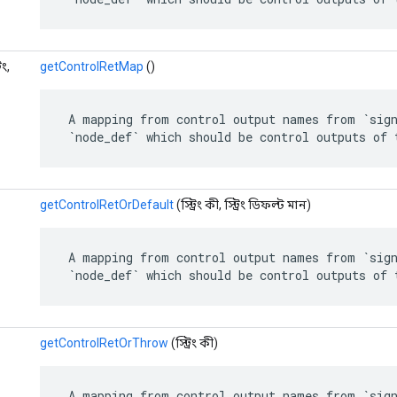
িং,
getControlRetMap
()
 A mapping from control output names from `sign
 `node_def` which should be control outputs of 
getControlRetOrDefault
(স্ট্রিং কী, স্ট্রিং ডিফল্ট মান)
 A mapping from control output names from `sign
 `node_def` which should be control outputs of 
getControlRetOrThrow
(স্ট্রিং কী)
 A mapping from control output names from `sign