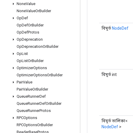
None
Value
None
Value
Or
Builder
Op
Def
Op
Def
Or
Builder
বিমূর্ত
NodeDef
Op
Def
Protos
Op
Deprecation
Op
Deprecation
Or
Builder
Op
List
Op
List
Or
Builder
Optimizer
Options
বিমূর্ত int
Optimizer
Options
Or
Builder
Pair
Value
Pair
Value
Or
Builder
Queue
Runner
Def
Queue
Runner
Def
Or
Builder
Queue
Runner
Protos
RPCOptions
বিমূর্ত তালিকা<
RPCOptions
Or
Builder
NodeDef
>
Reader
Base
Protos