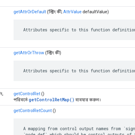
getAttrOrDefault
(স্ট্রিং কী,
AttrValue
defaultValue)
 Attributes specific to this function definitio
getAttrOrThrow
(স্ট্রিং কী)
 Attributes specific to this function definitio
িং,
getControlRet
()
getControlRetMap()
পরিবর্তে
ব্যবহার করুন।
getControlRetCount
()
 A mapping from control output names from `sign
 `node_def` which should be control outputs of 