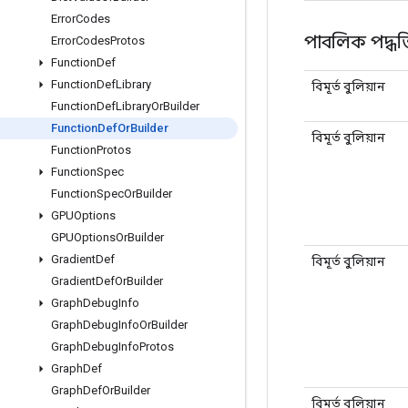
Error
Codes
পাবলিক পদ্ধত
Error
Codes
Protos
Function
Def
Function
Def
Library
বিমূর্ত বুলিয়ান
Function
Def
Library
Or
Builder
Function
Def
Or
Builder
বিমূর্ত বুলিয়ান
Function
Protos
Function
Spec
Function
Spec
Or
Builder
GPUOptions
GPUOptions
Or
Builder
Gradient
Def
বিমূর্ত বুলিয়ান
Gradient
Def
Or
Builder
Graph
Debug
Info
Graph
Debug
Info
Or
Builder
Graph
Debug
Info
Protos
Graph
Def
Graph
Def
Or
Builder
বিমূর্ত বুলিয়ান