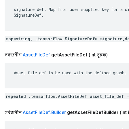
 signature_def: Map from user supplied key for a si
 SignatureDef.

map<string, .tensorflow.SignatureDef> signature_d
সর্বজনীন
Asset
File
Def
get
Asset
File
Def
(int সূচক)
 Asset file def to be used with the defined graph.

repeated .tensorflow.AssetFileDef asset_file_def 
সর্বজনীন
Asset
File
Def
.
Builder
get
Asset
File
Def
Builder
(int