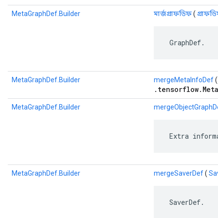
MetaGraphDef.Builder
মার্জগ্রাফডিফ
(
গ্রাফড
 GraphDef.
MetaGraphDef.Builder
mergeMetaInfoDef
.tensorflow.Met
MetaGraphDef.Builder
mergeObjectGraphD
 Extra inform
MetaGraphDef.Builder
mergeSaverDef
(
Sa
 SaverDef.