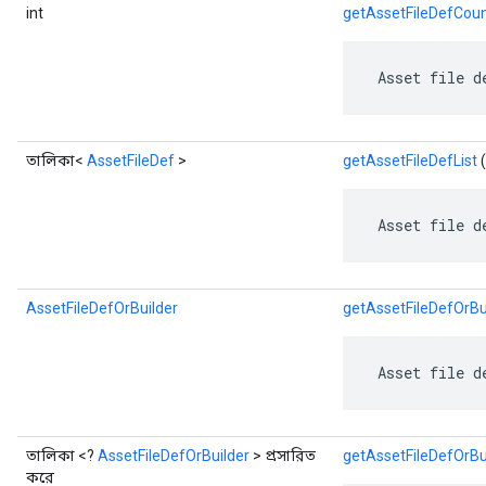
int
getAssetFileDefCou
 Asset file d
তালিকা<
AssetFileDef
>
getAssetFileDefList
(
 Asset file d
AssetFileDefOrBuilder
getAssetFileDefOrBu
 Asset file d
তালিকা <?
AssetFileDefOrBuilder
> প্রসারিত
getAssetFileDefOrBui
করে