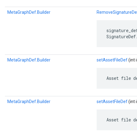
MetaGraphDef.Builder
RemoveSignatureDe
 signature_de
 SignatureDef
MetaGraphDef.Builder
setAssetFileDef
(int 
 Asset file d
MetaGraphDef.Builder
setAssetFileDef
(int 
 Asset file d