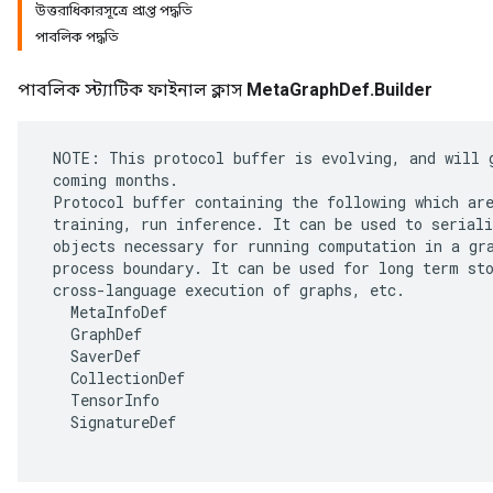
উত্তরাধিকারসূত্রে প্রাপ্ত পদ্ধতি
পাবলিক পদ্ধতি
পাবলিক স্ট্যাটিক ফাইনাল ক্লাস
MetaGraphDef.Builder
 NOTE: This protocol buffer is evolving, and will g
 coming months.

 Protocol buffer containing the following which are
 training, run inference. It can be used to seriali
 objects necessary for running computation in a gra
 process boundary. It can be used for long term sto
 cross-language execution of graphs, etc.

   MetaInfoDef

r
   GraphDef

   SaverDef

   CollectionDef

   TensorInfo

   SignatureDef
