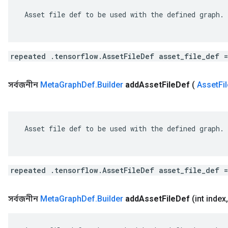
 Asset file def to be used with the defined graph.

repeated .tensorflow.AssetFileDef asset_file_def 
সর্বজনীন
Meta
Graph
Def
.
Builder
add
Asset
File
Def
(
Asset
Fi
 Asset file def to be used with the defined graph.

repeated .tensorflow.AssetFileDef asset_file_def 
সর্বজনীন
Meta
Graph
Def
.
Builder
add
Asset
File
Def
(int index
,