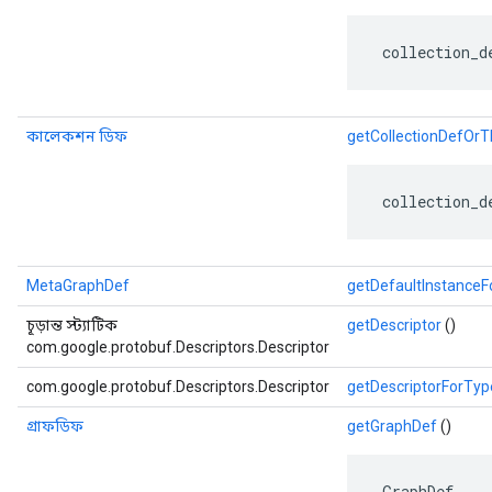
 collection_d
কালেকশন ডিফ
getCollectionDefOr
 collection_d
MetaGraphDef
getDefaultInstance
চূড়ান্ত স্ট্যাটিক
getDescriptor
()
com.google.protobuf.Descriptors.Descriptor
com.google.protobuf.Descriptors.Descriptor
getDescriptorForTyp
গ্রাফডিফ
getGraphDef
()
 GraphDef.