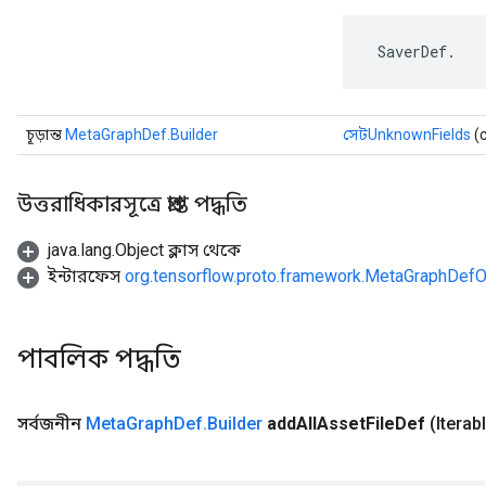
 SaverDef.
চূড়ান্ত
MetaGraphDef.Builder
সেটUnknownFields
(c
উত্তরাধিকারসূত্রে প্রাপ্ত পদ্ধতি
java.lang.Object ক্লাস থেকে
ইন্টারফেস
org.tensorflow.proto.framework.MetaGraphDefO
পাবলিক পদ্ধতি
সর্বজনীন
Meta
Graph
Def
.
Builder
add
All
Asset
File
Def
(Iterab