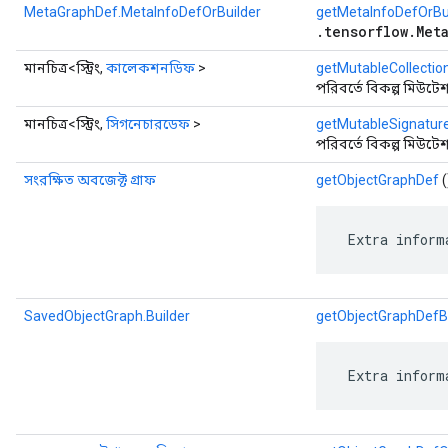
MetaGraphDef.MetaInfoDefOrBuilder
getMetaInfoDefOrBu
.tensorflow.Met
মানচিত্র<স্ট্রিং,
কালেকশনডিফ
>
getMutableCollectio
পরিবর্তে বিকল্প মিউটে
মানচিত্র<স্ট্রিং,
সিগনেচারডেফ
>
getMutableSignatur
পরিবর্তে বিকল্প মিউটে
সংরক্ষিত অবজেক্ট গ্রাফ
getObjectGraphDef
(
 Extra inform
SavedObjectGraph.Builder
getObjectGraphDefB
 Extra inform