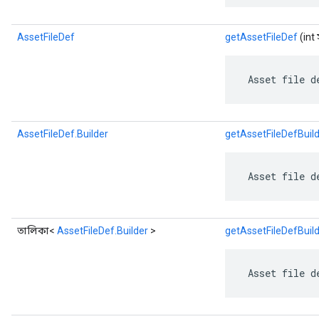
AssetFileDef
getAssetFileDef
(int
 Asset file d
AssetFileDef.Builder
getAssetFileDefBuil
 Asset file d
তালিকা<
AssetFileDef.Builder
>
getAssetFileDefBuild
 Asset file d