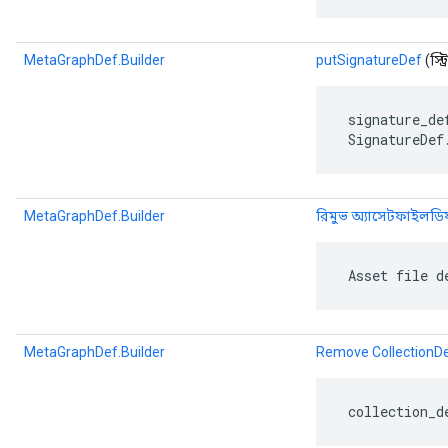
MetaGraphDef.Builder
putSignatureDef
(স্ট্
 signature_de
 SignatureDef
MetaGraphDef.Builder
রিমুভ অ্যাসেটফাইলড
 Asset file d
MetaGraphDef.Builder
Remove CollectionD
 collection_d