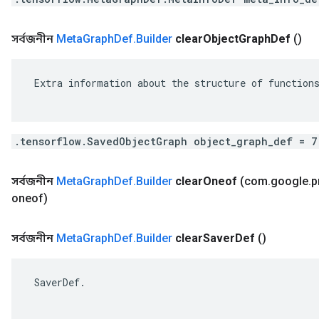
সর্বজনীন
Meta
Graph
Def
.
Builder
clear
Object
Graph
Def
()
 Extra information about the structure of functions
.tensorflow.SavedObjectGraph object_graph_def = 7
সর্বজনীন
Meta
Graph
Def
.
Builder
clear
Oneof
(com
.
google
.
p
oneof)
সর্বজনীন
Meta
Graph
Def
.
Builder
clear
Saver
Def
()
 SaverDef.
