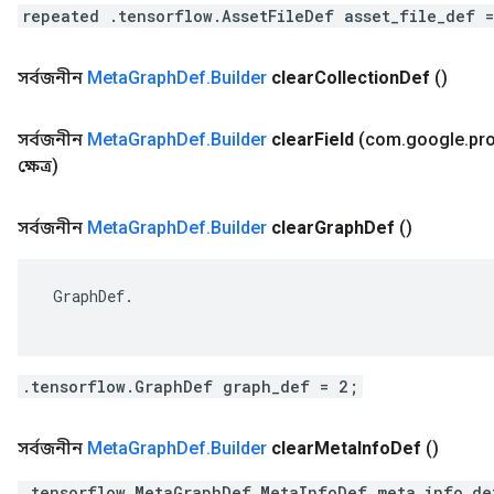
repeated .tensorflow.AssetFileDef asset_file_def 
সর্বজনীন
Meta
Graph
Def
.
Builder
clear
Collection
Def
()
সর্বজনীন
Meta
Graph
Def
.
Builder
clear
Field
(com
.
google
.
pr
ক্ষেত্র)
সর্বজনীন
Meta
Graph
Def
.
Builder
clear
Graph
Def
()
 GraphDef.

.tensorflow.GraphDef graph_def = 2;
সর্বজনীন
Meta
Graph
Def
.
Builder
clear
Meta
Info
Def
()
.tensorflow.MetaGraphDef.MetaInfoDef meta_info_de