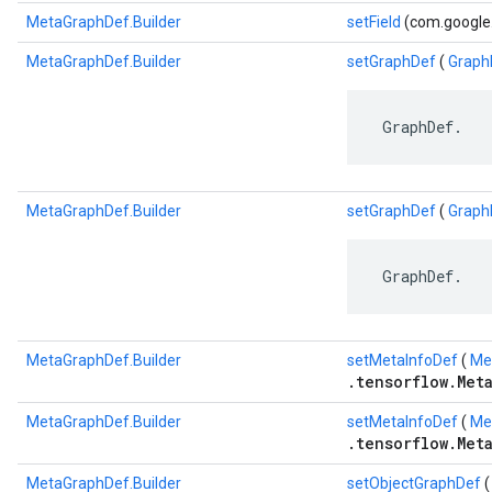
MetaGraphDef.Builder
setField
(com.google.pr
MetaGraphDef.Builder
setGraphDef
(
Graph
 GraphDef.
MetaGraphDef.Builder
setGraphDef
(
Graph
 GraphDef.
MetaGraphDef.Builder
setMetaInfoDef
(
Me
.tensorflow.Met
MetaGraphDef.Builder
setMetaInfoDef
(
Me
.tensorflow.Met
MetaGraphDef.Builder
setObjectGraphDef