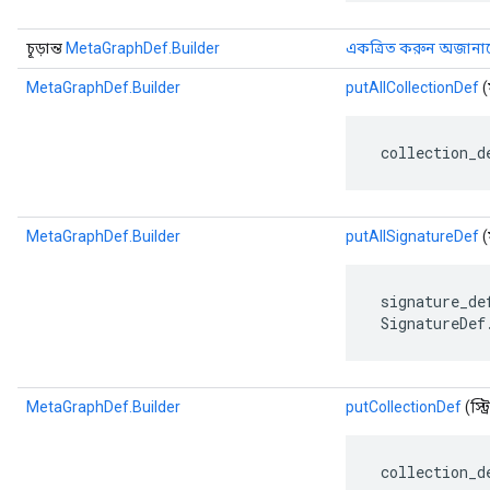
চূড়ান্ত
MetaGraphDef.Builder
একত্রিত করুন অজানাক্ষ
MetaGraphDef.Builder
putAllCollectionDef
(ম
 collection_d
MetaGraphDef.Builder
putAllSignatureDef
(ম
 signature_de
 SignatureDef
MetaGraphDef.Builder
putCollectionDef
(স্ট্
 collection_d