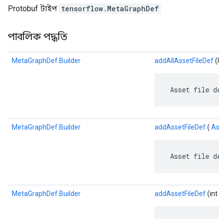
Protobuf টাইপ
tensorflow.MetaGraphDef
পাবলিক পদ্ধতি
MetaGraphDef.Builder
addAllAssetFileDef
(
 Asset file d
MetaGraphDef.Builder
addAssetFileDef
(
As
 Asset file d
MetaGraphDef.Builder
addAssetFileDef
(int