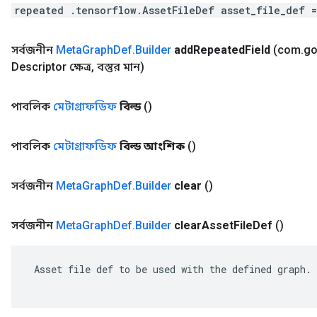
repeated .tensorflow.AssetFileDef asset_file_def 
সর্বজনীন
Meta
Graph
Def
.
Builder
add
Repeated
Field
(com
.
go
Descriptor ক্ষেত্র
,
বস্তুর মান)
পাবলিক
মেটাগ্রাফডিফ
বিল্ড
()
পাবলিক
মেটাগ্রাফডিফ
বিল্ড আংশিক
()
সর্বজনীন
Meta
Graph
Def
.
Builder
clear
()
সর্বজনীন
Meta
Graph
Def
.
Builder
clear
Asset
File
Def
()
 Asset file def to be used with the defined graph.
