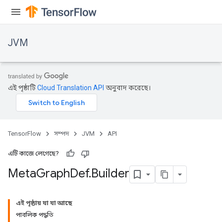
JVM
এই পৃষ্ঠাটি
Cloud Translation API
অনুবাদ করেছে।
TensorFlow
সম্পদ
JVM
API
এটি কাজে লেগেছে?
Meta
Graph
Def
.
Builder
ions
এই পৃষ্ঠায় যা যা আছে
পাবলিক পদ্ধতি