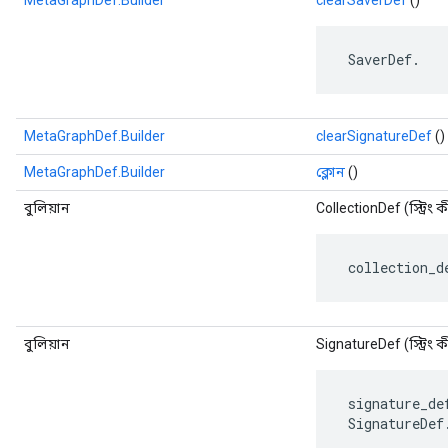
MetaGraphDef.Builder
clearSaverDef
()
 SaverDef.
MetaGraphDef.Builder
clearSignatureDef
()
MetaGraphDef.Builder
ক্লোন
()
বুলিয়ান
CollectionDef (স্ট্রিং 
 collection_d
বুলিয়ান
SignatureDef (স্ট্রিং 
 signature_de
 SignatureDef