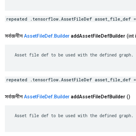
repeated .tensorflow.AssetFileDef asset_file_def 
সর্বজনীন
Asset
File
Def
.
Builder
add
Asset
File
Def
Builder
(int
 Asset file def to be used with the defined graph.

repeated .tensorflow.AssetFileDef asset_file_def 
সর্বজনীন
Asset
File
Def
.
Builder
add
Asset
File
Def
Builder
()
 Asset file def to be used with the defined graph.
