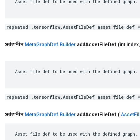
 Asset file def to be used with the defined graph.

repeated .tensorflow.AssetFileDef asset_file_def 
সর্বজনীন
Meta
Graph
Def
.
Builder
add
Asset
File
Def
(int index
,
 Asset file def to be used with the defined graph.

repeated .tensorflow.AssetFileDef asset_file_def 
সর্বজনীন
Meta
Graph
Def
.
Builder
add
Asset
File
Def
(
Asset
Fi
 Asset file def to be used with the defined graph.
