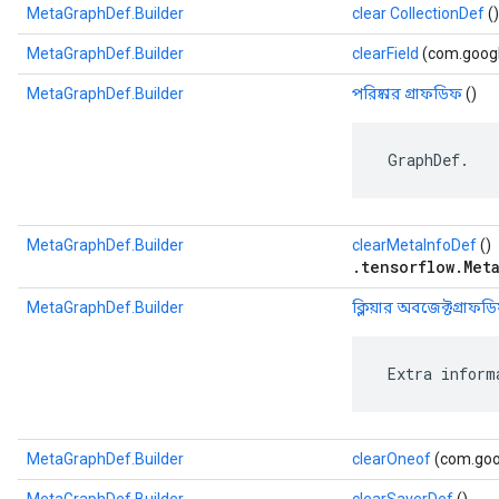
MetaGraphDef.Builder
clear CollectionDef
()
MetaGraphDef.Builder
clearField
(com.google
MetaGraphDef.Builder
পরিষ্কার গ্রাফডিফ
()
 GraphDef.
MetaGraphDef.Builder
clearMetaInfoDef
()
.tensorflow.Met
MetaGraphDef.Builder
ক্লিয়ার অবজেক্টগ্রাফড
 Extra inform
MetaGraphDef.Builder
clearOneof
(com.goog