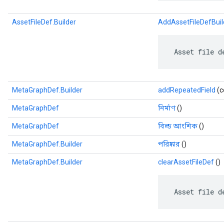
AssetFileDef.Builder
AddAssetFileDefBuil
 Asset file d
MetaGraphDef.Builder
addRepeatedField
(c
MetaGraphDef
নির্মাণ
()
MetaGraphDef
বিল্ড আংশিক
()
MetaGraphDef.Builder
পরিষ্কার
()
MetaGraphDef.Builder
clearAssetFileDef
()
 Asset file d