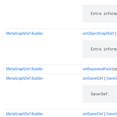
 Extra inform
MetaGraphDef.Builder
setObjectGraphDef
 Extra inform
MetaGraphDef.Builder
setRepeatedField
(co
MetaGraphDef.Builder
setSaverDef
(
Saver
 SaverDef.
MetaGraphDef.Builder
setSaverDef
(
SaverD