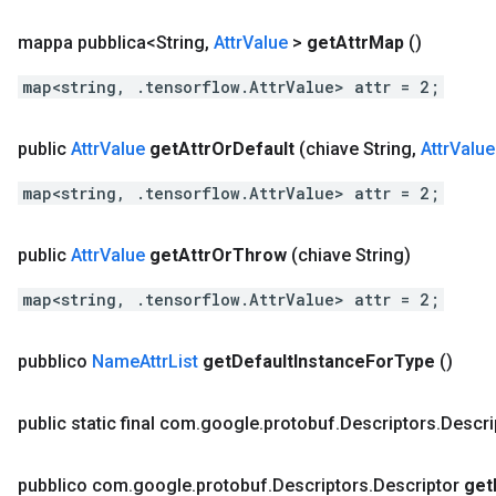
mappa pubblica<String
,
Attr
Value
>
get
Attr
Map
()
map<string, .tensorflow.AttrValue> attr = 2;
public
Attr
Value
get
Attr
Or
Default
(chiave String
,
Attr
Value
map<string, .tensorflow.AttrValue> attr = 2;
public
Attr
Value
get
Attr
Or
Throw
(chiave String)
map<string, .tensorflow.AttrValue> attr = 2;
pubblico
Name
Attr
List
get
Default
Instance
For
Type
()
public static final com
.
google
.
protobuf
.
Descriptors
.
Descri
pubblico com
.
google
.
protobuf
.
Descriptors
.
Descriptor
get