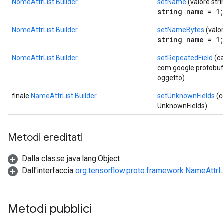
NomeAttrList.Builder
setName
(valore str
string name = 1
NomeAttrList.Builder
setNameBytes
(valo
string name = 1
NomeAttrList.Builder
setRepeatedField
(c
com.google.protobuf.D
oggetto)
finale
NameAttrList.Builder
setUnknownFields
(c
UnknownFields)
Metodi ereditati
Dalla classe java.lang.Object
Dall'interfaccia
org.tensorflow.proto.framework.NameAttrL
Metodi pubblici