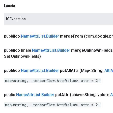
Lancia
IOException
pubblico
Name
Attr
List
.
Builder
merge
From
(com
.
google
.
p
pubblico finale
Name
Attr
List
.
Builder
merge
Unknown
Fields
Set Unknown
Fields)
pubblico
Name
Attr
List
.
Builder
put
All
Attr
(Map<String
,
Attr
map<string, .tensorflow.AttrValue> attr = 2;
public
Name
Attr
List
.
Builder
put
Attr
(chiave String
,
valore
A
map<string, .tensorflow.AttrValue> attr = 2;