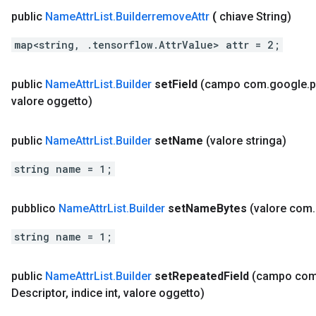
public
Name
Attr
List
.
Builderremove
Attr
(
chiave String)
map<string, .tensorflow.AttrValue> attr = 2;
public
Name
Attr
List
.
Builder
set
Field
(campo com
.
google
.
p
valore oggetto)
public
Name
Attr
List
.
Builder
set
Name
(valore stringa)
string name = 1;
pubblico
Name
Attr
List
.
Builder
set
Name
Bytes
(valore com
.
string name = 1;
public
Name
Attr
List
.
Builder
set
Repeated
Field
(campo co
Descriptor
,
indice int
,
valore oggetto)