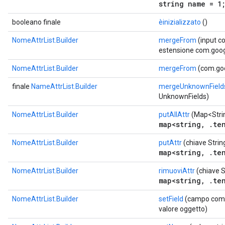
string name = 1
booleano finale
èinizializzato
()
NomeAttrList.Builder
mergeFrom
(input c
estensione com.goog
NomeAttrList.Builder
mergeFrom
(com.goo
finale
NameAttrList.Builder
mergeUnknownField
UnknownFields)
NomeAttrList.Builder
putAllAttr
(Map<Stri
map<string, .ten
NomeAttrList.Builder
putAttr
(chiave Strin
map<string, .ten
NomeAttrList.Builder
rimuoviAttr
(chiave S
map<string, .ten
NomeAttrList.Builder
setField
(campo com.g
valore oggetto)