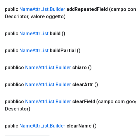
public
Name
Attr
List
.
Builder
add
Repeated
Field
(campo co
Descriptor
,
valore oggetto)
public
Name
Attr
List
build
()
public
Name
Attr
List
build
Partial
()
pubblico
Name
Attr
List
.
Builder
chiaro
()
pubblico
Name
Attr
List
.
Builder
clear
Attr
()
pubblico
Name
Attr
List
.
Builder
clear
Field
(campo com
.
goo
Descriptor)
public
Name
Attr
List
.
Builder
clear
Name
()