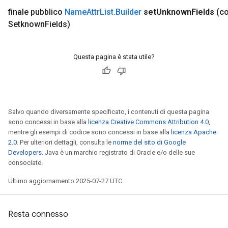
finale pubblico
Name
Attr
List
.
Builder
set
Unknown
Fields
(c
Setknown
Fields)
Questa pagina è stata utile?
Salvo quando diversamente specificato, i contenuti di questa pagina
sono concessi in base alla
licenza Creative Commons Attribution 4.0
,
mentre gli esempi di codice sono concessi in base alla
licenza Apache
2.0
. Per ulteriori dettagli, consulta le
norme del sito di Google
Developers
. Java è un marchio registrato di Oracle e/o delle sue
consociate.
Ultimo aggiornamento 2025-07-27 UTC.
Resta connesso