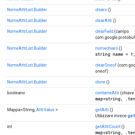
NomeAttrList.Builder
chiaro
()
NomeAttrList.Builder
clearAttr
()
NomeAttrList.Builder
clearField
(campo
com.google.protobuf.
NomeAttrList.Builder
nomechiaro
()
string name = 1
NomeAttrList.Builder
clearOneof
(com.goog
oneof)
NomeAttrList.Builder
clone
()
booleano
contieneAttr
(chiave 
map<string, .ten
Mappa<String,
AttrValue
>
getAttr
()
get
Utilizzare invece
int
getAttrCount
()
map<string, .ten