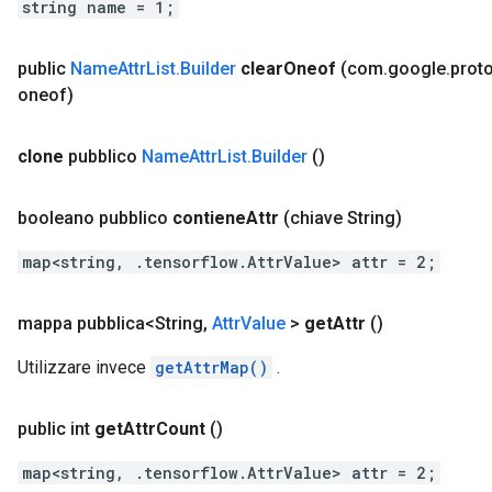
string name = 1;
public
Name
Attr
List
.
Builder
clear
Oneof
(com
.
google
.
prot
oneof)
clone
pubblico
Name
Attr
List
.
Builder
()
booleano pubblico
contiene
Attr
(chiave String)
map<string, .tensorflow.AttrValue> attr = 2;
mappa pubblica<String
,
Attr
Value
>
get
Attr
()
Utilizzare invece
getAttrMap()
.
public int
get
Attr
Count
()
map<string, .tensorflow.AttrValue> attr = 2;