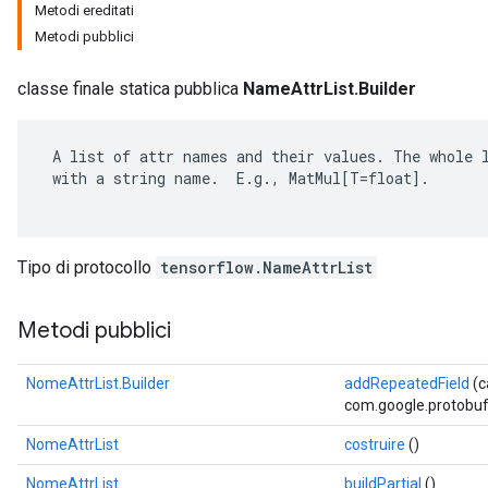
Metodi ereditati
Metodi pubblici
classe finale statica pubblica
NameAttrList.Builder
 A list of attr names and their values. The whole l
 with a string name.  E.g., MatMul[T=float].

Tipo di protocollo
tensorflow.NameAttrList
Metodi pubblici
NomeAttrList.Builder
addRepeatedField
(
com.google.protobuf.
NomeAttrList
costruire
()
NomeAttrList
buildPartial
()