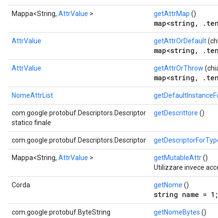
Mappa<String,
AttrValue
>
getAttrMap
()
map<string, .ten
AttrValue
getAttrOrDefault
(ch
map<string, .ten
AttrValue
getAttrOrThrow
(chi
map<string, .ten
NomeAttrList
getDefaultInstance
com.google.protobuf.Descriptors.Descriptor
getDescrittore
()
statico finale
com.google.protobuf.Descriptors.Descriptor
getDescriptorForTyp
Mappa<String,
AttrValue
>
getMutableAttr
()
Utilizzare invece acc
Corda
getNome
()
string name = 1
com.google.protobuf.ByteString
getNomeBytes
()