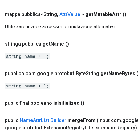
mappa pubblica<String
,
Attr
Value
>
get
Mutable
Attr
()
Utilizzare invece accessori di mutazione alternativi.
stringa pubblica
get
Name
()
string name = 1;
pubblico com
.
google
.
protobuf
.
Byte
String
get
Name
Bytes
string name = 1;
public final booleano
is
Initialized
()
public
Name
Attr
List
.
Builder
merge
From
(input com
.
googl
google
.
protobuf
.
Extension
Registry
Lite extension
Registry)