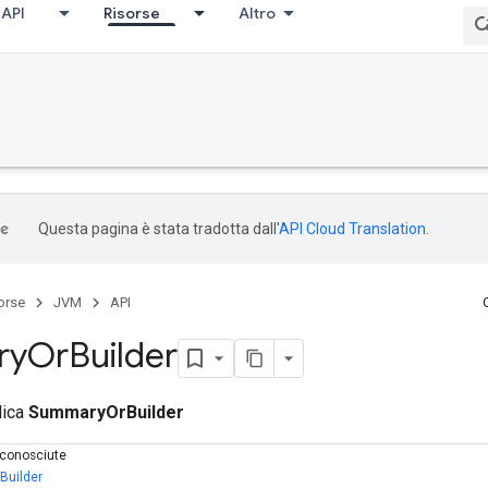
API
Risorse
Altro
Questa pagina è stata tradotta dall'
API Cloud Translation
.
orse
JVM
API
ry
Or
Builder
lica
SummaryOrBuilder
e conosciute
.Builder