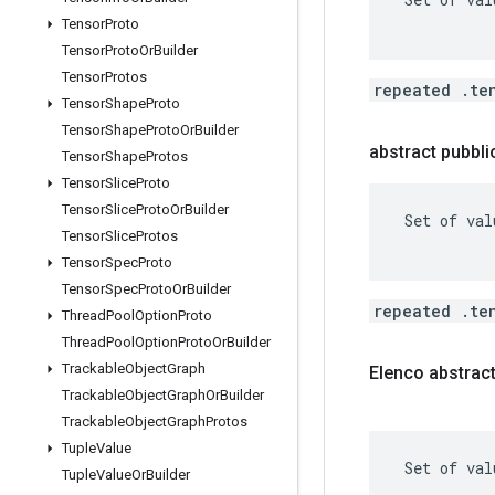
Tensor
Proto
Tensor
Proto
Or
Builder
Tensor
Protos
repeated .te
Tensor
Shape
Proto
Tensor
Shape
Proto
Or
Builder
abstract pubbl
Tensor
Shape
Protos
Tensor
Slice
Proto
Tensor
Slice
Proto
Or
Builder
 Set of val
Tensor
Slice
Protos
Tensor
Spec
Proto
Tensor
Spec
Proto
Or
Builder
repeated .te
Thread
Pool
Option
Proto
Thread
Pool
Option
Proto
Or
Builder
Trackable
Object
Graph
Elenco abstrac
Trackable
Object
Graph
Or
Builder
Trackable
Object
Graph
Protos
Tuple
Value
 Set of val
Tuple
Value
Or
Builder