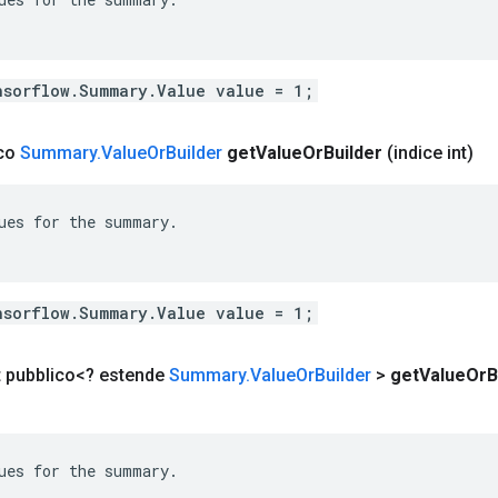
nsorflow.Summary.Value value = 1;
ico
Summary
.
Value
Or
Builder
get
Value
Or
Builder
(indice int)
ues for the summary.

nsorflow.Summary.Value value = 1;
t pubblico<? estende
Summary
.
Value
Or
Builder
>
get
Value
Or
B
ues for the summary.
