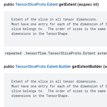
public
Tensor
Slice
Proto
.
Extent
get
Extent
(индекс int)
 Extent of the slice in all tensor dimensions.

 Must have one entry for each of the dimension of t
 slice belongs to.  The order of sizes is the same 
 dimensions in the TensorShape.

repeated .tensorflow.TensorSliceProto.Extent exte
public
Tensor
Slice
Proto
.
Extent
.
Builder
get
Extent
Builder
(и
 Extent of the slice in all tensor dimensions.

 Must have one entry for each of the dimension of t
 slice belongs to.  The order of sizes is the same 
 dimensions in the TensorShape.
