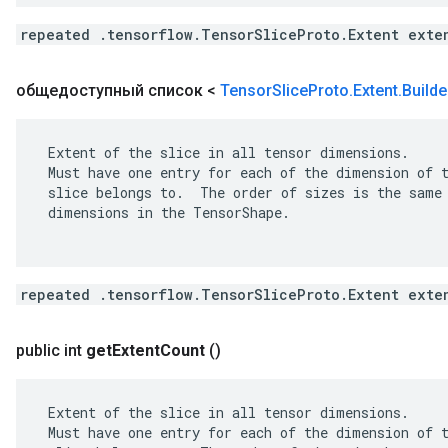
repeated .tensorflow.TensorSliceProto.Extent exte
общедоступный список <
Tensor
Slice
Proto
.
Extent
.
Builde
 Extent of the slice in all tensor dimensions.

 Must have one entry for each of the dimension of t
 slice belongs to.  The order of sizes is the same 
 dimensions in the TensorShape.

repeated .tensorflow.TensorSliceProto.Extent exte
public int
get
Extent
Count
()
 Extent of the slice in all tensor dimensions.

 Must have one entry for each of the dimension of t