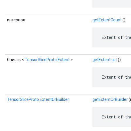
интервал
getExtentCount
()
 Extent of th
Список <
TensorSliceProto.Extent
>
getExtentList
()
 Extent of th
TensorSliceProto.ExtentOrBuilder
getExtentOrBuilder
(
 Extent of th