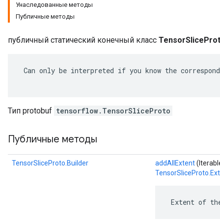
Унаследованные методы
Публичные методы
публичный статический конечный класс
TensorSliceProt
 Can only be interpreted if you know the correspond
Тип protobuf
tensorflow.TensorSliceProto
Публичные методы
r
TensorSliceProto.Builder
addAllExtent
(Iterab
TensorSliceProto.Ex
 Extent of th