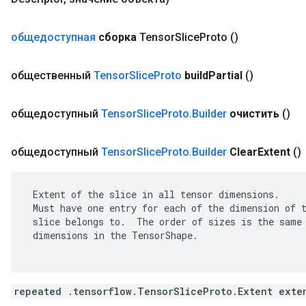
общедоступная
сборка
Tensor
Slice
Proto
()
общественный
Tensor
Slice
Proto
build
Partial
()
общедоступный
Tensor
Slice
Proto
.
Builder
очистить
()
общедоступный
Tensor
Slice
Proto
.
Builder
Clear
Extent
()
 Extent of the slice in all tensor dimensions.

 Must have one entry for each of the dimension of t
 slice belongs to.  The order of sizes is the same 
 dimensions in the TensorShape.

repeated .tensorflow.TensorSliceProto.Extent exte