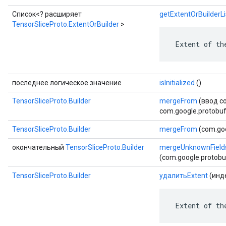
Список<? расширяет
getExtentOrBuilderLi
TensorSliceProto.ExtentOrBuilder
>
 Extent of th
последнее логическое значение
isInitialized
()
TensorSliceProto.Builder
mergeFrom
(ввод co
com.google.protobuf.
TensorSliceProto.Builder
mergeFrom
(com.goo
окончательный
TensorSliceProto.Builder
mergeUnknownField
(com.google.protob
TensorSliceProto.Builder
удалитьExtent
(инд
 Extent of th