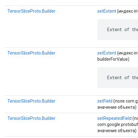
TensorSliceProto.Builder
setExtent
(индекс in
 Extent of th
TensorSliceProto.Builder
setExtent
(индекс in
builderForValue)
 Extent of th
TensorSliceProto.Builder
setField
(поле com.go
значение объекта)
TensorSliceProto.Builder
setRepeatedField
(п
com.google.protobuf.
значение объекта)