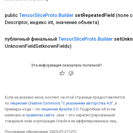
public
Tensor
Slice
Proto
.
Builder
set
Repeated
Field
(поле 
Descriptor
,
индекс int
,
значение объекта)
публичный финальный
Tensor
Slice
Proto
.
Builder
set
Unk
Unknown
Field
Setknown
Fields)
Эта информация оказалась полезной?
Если не указано иное, контент на этой странице предоставляется
по
лицензии Creative Commons "С указанием авторства 4.0"
, а
примеры кода – по
лицензии Apache 2.0
. Подробнее об этом
написано в
правилах сайта
. Java – это зарегистрированный
товарный знак корпорации Oracle и ее аффилированных лиц.
Последнее обновление: 2025-07-27 UTC.