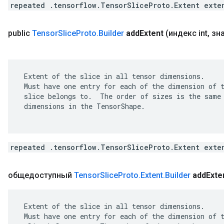
repeated .tensorflow.TensorSliceProto.Extent exte
public
Tensor
Slice
Proto
.
Builder
add
Extent
(индекс int
,
зн
 Extent of the slice in all tensor dimensions.

 Must have one entry for each of the dimension of t
 slice belongs to.  The order of sizes is the same 
 dimensions in the TensorShape.

repeated .tensorflow.TensorSliceProto.Extent exte
общедоступный
Tensor
Slice
Proto
.
Extent
.
Builder
add
Exte
 Extent of the slice in all tensor dimensions.

 Must have one entry for each of the dimension of t