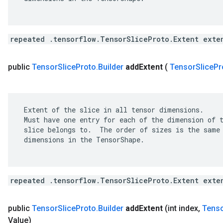
repeated .tensorflow.TensorSliceProto.Extent exte
public
Tensor
Slice
Proto
.
Builder
add
Extent
(
Tensor
Slice
Pr
 Extent of the slice in all tensor dimensions.

 Must have one entry for each of the dimension of t
 slice belongs to.  The order of sizes is the same 
 dimensions in the TensorShape.

repeated .tensorflow.TensorSliceProto.Extent exte
public
Tensor
Slice
Proto
.
Builder
add
Extent
(int index
,
Tens
Value)