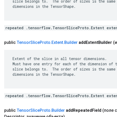
 slice belongs to.  The order of sizes is the same 
 dimensions in the TensorShape.

repeated .tensorflow.TensorSliceProto.Extent exte
public
Tensor
Slice
Proto
.
Extent
.
Builder
add
Extent
Builder
(и
 Extent of the slice in all tensor dimensions.

 Must have one entry for each of the dimension of t
 slice belongs to.  The order of sizes is the same 
 dimensions in the TensorShape.

repeated .tensorflow.TensorSliceProto.Extent exte
public
Tensor
Slice
Proto
.
Builder
add
Repeated
Field
(поле 
Descriptor
,
значение объекта)