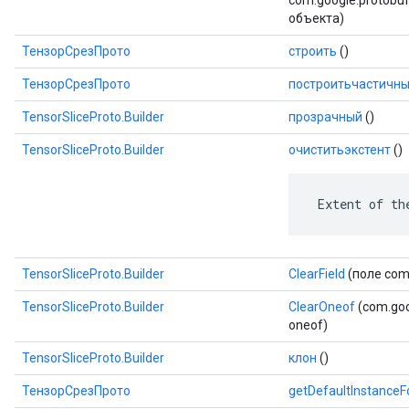
com.google.protobuf.
объекта)
ТензорСрезПрото
строить
()
ТензорСрезПрото
построитьчастичн
TensorSliceProto.Builder
прозрачный
()
TensorSliceProto.Builder
очиститьэкстент
()
 Extent of th
TensorSliceProto.Builder
ClearField
(поле com.
TensorSliceProto.Builder
ClearOneof
(com.goo
oneof)
TensorSliceProto.Builder
клон
()
ТензорСрезПрото
getDefaultInstance