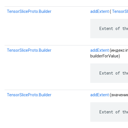
TensorSliceProto.Builder
addExtent
(
TensorSl
 Extent of th
TensorSliceProto.Builder
addExtent
(индекс in
builderForValue)
 Extent of th
TensorSliceProto.Builder
addExtent
(значени
 Extent of th