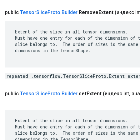
public
Tensor
Slice
Proto
.
Builder
Remove
Extent
(индекс in
 Extent of the slice in all tensor dimensions.

 Must have one entry for each of the dimension of t
 slice belongs to.  The order of sizes is the same 
 dimensions in the TensorShape.

repeated .tensorflow.TensorSliceProto.Extent exte
public
Tensor
Slice
Proto
.
Builder
set
Extent
(индекс int
,
зна
 Extent of the slice in all tensor dimensions.

 Must have one entry for each of the dimension of t
 slice belongs to.  The order of sizes is the same 
 dimensions in the TensorShape.
