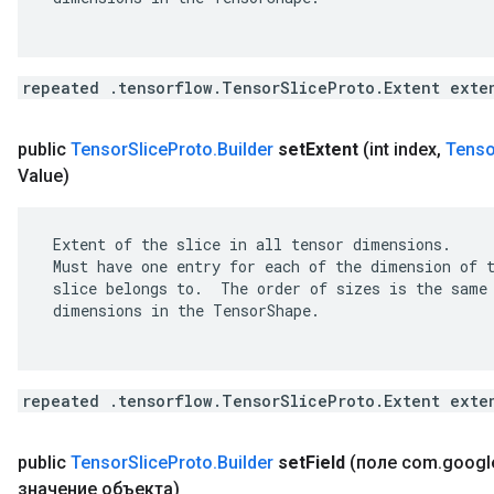
repeated .tensorflow.TensorSliceProto.Extent exte
public
Tensor
Slice
Proto
.
Builder
set
Extent
(int index
,
Tenso
Value)
 Extent of the slice in all tensor dimensions.

 Must have one entry for each of the dimension of t
 slice belongs to.  The order of sizes is the same 
 dimensions in the TensorShape.

repeated .tensorflow.TensorSliceProto.Extent exte
public
Tensor
Slice
Proto
.
Builder
set
Field
(поле com
.
googl
значение объекта)