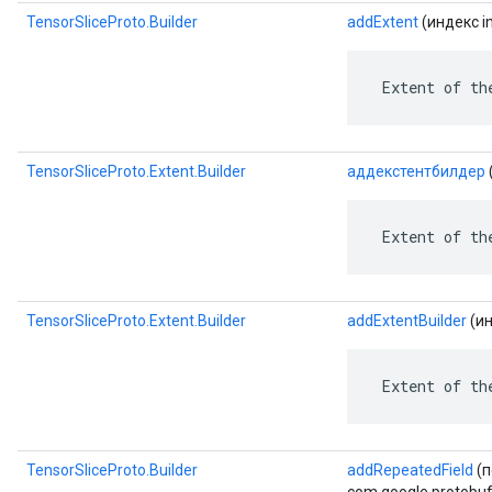
TensorSliceProto.Builder
addExtent
(индекс i
 Extent of th
TensorSliceProto.Extent.Builder
аддекстентбилдер
 Extent of th
TensorSliceProto.Extent.Builder
addExtentBuilder
(ин
 Extent of th
TensorSliceProto.Builder
addRepeatedField
(п