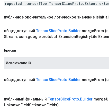
repeated .tensorflow.TensorSliceProto.Extent exte
публичное окончательное логическое значение
is
Initia
общедоступный
Tensor
Slice
Proto
.
Builder
merge
From
(
Stream
,
com
.
google
.
protobuf
.
Extension
Registry
Lite Exten
Броски
Исключение IO
общедоступный
Tensor
Slice
Proto
.
Builder
merge
From
(
публичный финальный
Tensor
Slice
Proto
.
Builder
merge
U
Unknown
Field
Setknown
Fields)