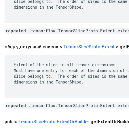
 slice belongs to.  The order of sizes is the same 
 dimensions in the TensorShape.

repeated .tensorflow.TensorSliceProto.Extent exte
общедоступный список <
Tensor
Slice
Proto
.
Extent
>
get
 Extent of the slice in all tensor dimensions.

 Must have one entry for each of the dimension of t
 slice belongs to.  The order of sizes is the same 
 dimensions in the TensorShape.

repeated .tensorflow.TensorSliceProto.Extent exte
public
Tensor
Slice
Proto
.
Extent
Or
Builder
get
Extent
Or
Build