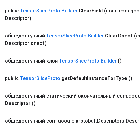
public
Tensor
Slice
Proto
.
Builder
Clear
Field
(поле com
.
goo
Descriptor)
общедоступный
Tensor
Slice
Proto
.
Builder
Clear
Oneof
(
Descriptor oneof)
общедоступный
клон
Tensor
Slice
Proto
.
Builder
()
public
Tensor
Slice
Proto
get
Default
Instance
For
Type
()
общедоступный статический окончательный com
.
goog
Descriptor
()
общедоступный com
.
google
.
protobuf
.
Descriptors
.
Descr