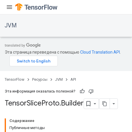
JVM
Эта страница переведена с помощью
Cloud Translation API
.
TensorFlow
Ресурсы
JVM
API
Эта информация оказалась полезной?
Tensor
Slice
Proto
.
Builder
ions
Содержание
Публичные методы