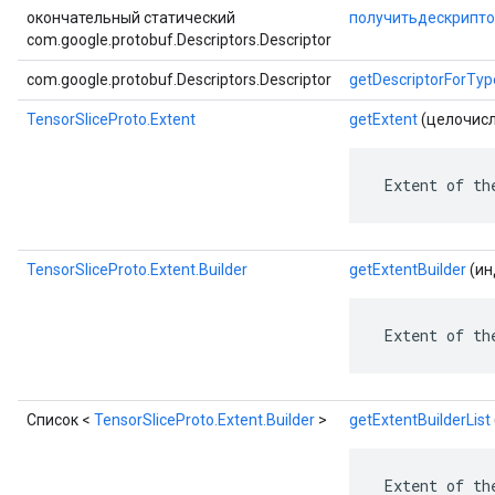
окончательный статический
получитьдескрипт
com.google.protobuf.Descriptors.Descriptor
com.google.protobuf.Descriptors.Descriptor
getDescriptorForTyp
TensorSliceProto.Extent
getExtent
(целочисл
 Extent of th
TensorSliceProto.Extent.Builder
getExtentBuilder
(ин
 Extent of th
Список <
TensorSliceProto.Extent.Builder
>
getExtentBuilderList
 Extent of th