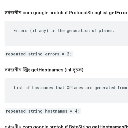
সর্বজনীন com
.
google
.
protobuf
.
Protocol
String
List
get
Error
 Errors (if any) in the generation of planes.

repeated string errors = 2;
সর্বজনীন স্ট্রিং
get
Hostnames
(int সূচক)
 List of hostnames that XPlanes are generated from.
repeated string hostnames = 4;
সর্বজনীন com
.
google
.
protobuf
.
Byte
String
get
Hostnames
B