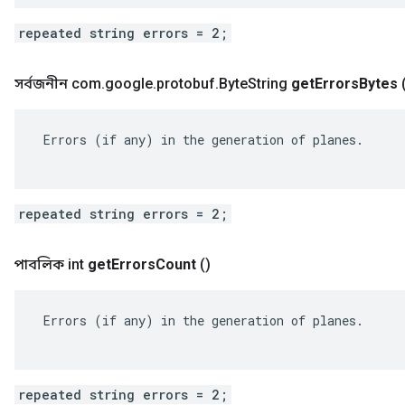
repeated string errors = 2;
সর্বজনীন com
.
google
.
protobuf
.
Byte
String
get
Errors
Bytes
 Errors (if any) in the generation of planes.

repeated string errors = 2;
পাবলিক int
get
Errors
Count
()
 Errors (if any) in the generation of planes.

repeated string errors = 2;