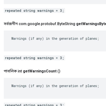
repeated string warnings = 3;
সর্বজনীন com
.
google
.
protobuf
.
Byte
String
get
Warnings
Byt
 Warnings (if any) in the generation of planes;

repeated string warnings = 3;
পাবলিক int
get
Warnings
Count
()
 Warnings (if any) in the generation of planes;

repeated string warnings = 3;