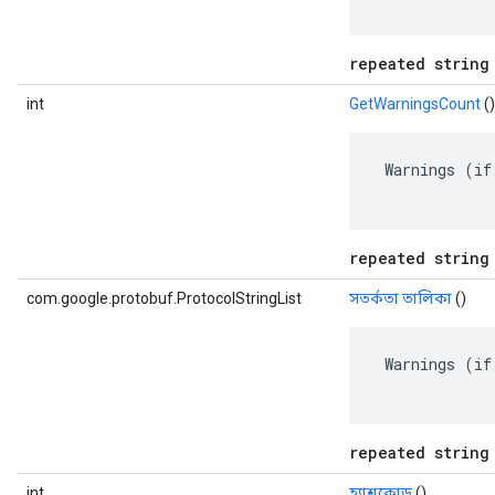
repeated string
int
GetWarningsCount
()
 Warnings (if
repeated string
com.google.protobuf.ProtocolStringList
সতর্কতা তালিকা
()
 Warnings (if
repeated string
int
হ্যাশকোড
()