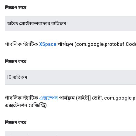
নিক্ষেপ করে
অবৈধ প্রোটোকলবাফার ব্যতিক্রম
পাবলিক স্ট্যাটিক
XSpace
পার্সফ্রম
(com
.
google
.
protobuf
.
Cod
নিক্ষেপ করে
IO ব্যতিক্রম
পাবলিক স্ট্যাটিক
এক্সস্পেস
পার্সফ্রম
(বাইট[] ডেটা
,
com
.
google
.
p
এক্সটেনশন রেজিস্ট্রি)
নিক্ষেপ করে