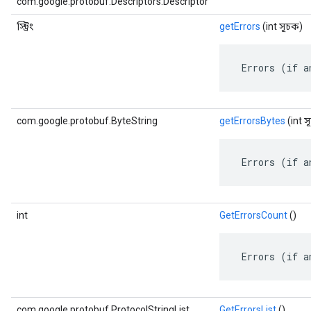
com.google.protobuf.Descriptors.Descriptor
স্ট্রিং
getErrors
(int সূচক)
 Errors (if a
com.google.protobuf.ByteString
getErrorsBytes
(int স
 Errors (if a
int
GetErrorsCount
()
 Errors (if a
com.google.protobuf.ProtocolStringList
GetErrorsList
()