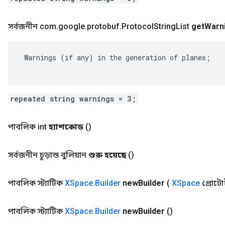
সর্বজনীন com
.
google
.
protobuf
.
Protocol
String
List
get
Warn
 Warnings (if any) in the generation of planes;

repeated string warnings = 3;
পাবলিক int
হ্যাশকোড
()
সর্বজনীন চূড়ান্ত বুলিয়ান
শুরু হয়েছে
()
পাবলিক স্ট্যাটিক
XSpace
.
Builder
new
Builder
(
XSpace
প্রোটো
পাবলিক স্ট্যাটিক
XSpace
.
Builder
new
Builder
()