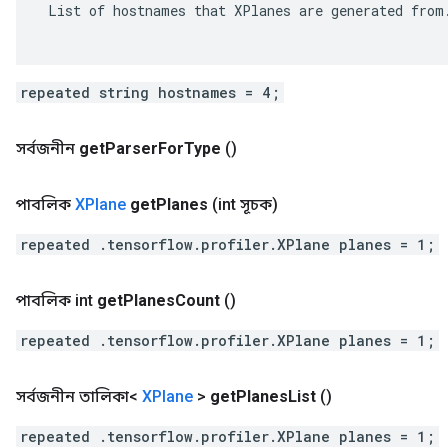
 List of hostnames that XPlanes are generated from.
repeated string hostnames = 4;
সর্বজনীন
get
Parser
For
Type
()
পাবলিক
XPlane
get
Planes
(int সূচক)
repeated .tensorflow.profiler.XPlane planes = 1;
পাবলিক int
get
Planes
Count
()
repeated .tensorflow.profiler.XPlane planes = 1;
সর্বজনীন তালিকা<
XPlane
>
get
Planes
List
()
repeated .tensorflow.profiler.XPlane planes = 1;