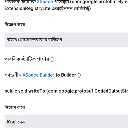
পাবলিক স্ট্যাটিক
XSpace
পার্সফ্রম
(com
.
google
.
protobuf
.
Byte
Extension
Registry
Lite এক্সটেনশন রেজিস্ট্রি)
নিক্ষেপ করে
অবৈধ প্রোটোকলবাফার ব্যতিক্রম
পাবলিক স্ট্যাটিক
পার্সার
()
সর্বজনীন
XSpace
.
Builder
to Builder
()
public void
write
To
(com
.
google
.
protobuf
.
Coded
Output
St
নিক্ষেপ করে
IO ব্যতিক্রম