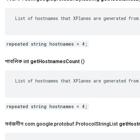
 List of hostnames that XPlanes are generated from.
repeated string hostnames = 4;
পাবলিক int
get
Hostnames
Count
()
 List of hostnames that XPlanes are generated from.
repeated string hostnames = 4;
সর্বজনীন com
.
google
.
protobuf
.
Protocol
String
List
get
Host