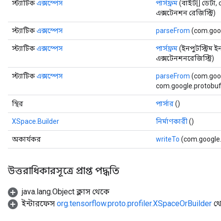
স্ট্যাটিক
এক্সস্পেস
পার্সফ্রম
(বাইট[] ডেটা,
এক্সটেনশন রেজিস্ট্রি)
স্ট্যাটিক
এক্সস্পেস
parseFrom
(com.goog
স্ট্যাটিক
এক্সস্পেস
পার্সফ্রম
(ইনপুটস্ট্রিম 
এক্সটেনশনরেজিস্ট্রি)
স্ট্যাটিক
এক্সস্পেস
parseFrom
(com.goog
com.google.protobuf.
স্থির
পার্সার
()
XSpace.Builder
নির্মাণকারী
()
অকার্যকর
writeTo
(com.google
উত্তরাধিকারসূত্রে প্রাপ্ত পদ্ধতি
java.lang.Object ক্লাস থেকে
ইন্টারফেস
org.tensorflow.proto.profiler.XSpaceOrBuilder
থ