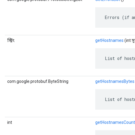
 Errors (if a
স্ট্রিং
getHostnames
(int স
s
 List of host
com.google.protobuf.ByteString
getHostnamesBytes
 List of host
int
getHostnamesCount