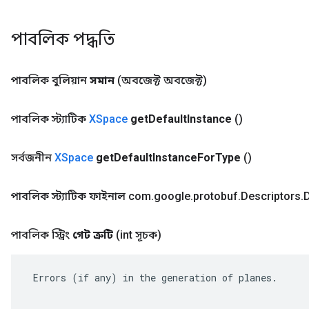
পাবলিক পদ্ধতি
পাবলিক বুলিয়ান
সমান
(অবজেক্ট অবজেক্ট)
পাবলিক স্ট্যাটিক
XSpace
get
Default
Instance
()
সর্বজনীন
XSpace
get
Default
Instance
For
Type
()
পাবলিক স্ট্যাটিক ফাইনাল com
.
google
.
protobuf
.
Descriptors
.
D
পাবলিক স্ট্রিং
গেট ত্রুটি
(int সূচক)
 Errors (if any) in the generation of planes.
