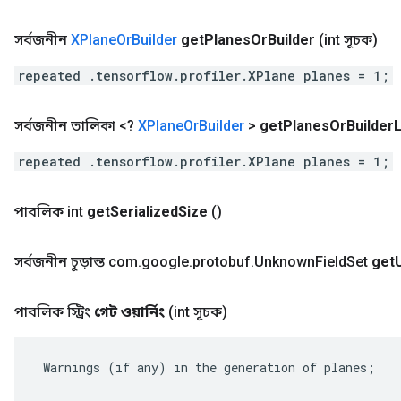
সর্বজনীন
XPlane
Or
Builder
get
Planes
Or
Builder
(int সূচক)
repeated .tensorflow.profiler.XPlane planes = 1;
সর্বজনীন তালিকা <?
XPlane
Or
Builder
>
get
Planes
Or
Builder
L
repeated .tensorflow.profiler.XPlane planes = 1;
পাবলিক int
get
Serialized
Size
()
সর্বজনীন চূড়ান্ত com
.
google
.
protobuf
.
Unknown
Field
Set
get
পাবলিক স্ট্রিং
গেট ওয়ার্নিং
(int সূচক)
 Warnings (if any) in the generation of planes;
