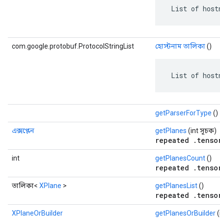
 List of host
com.google.protobuf.ProtocolStringList
হোস্টনাম তালিকা
()
 List of host
getParserForType
()
এক্সপ্লেন
getPlanes
(int সূচক)
repeated .tenso
int
getPlanesCount
()
repeated .tenso
তালিকা<
XPlane
>
getPlanesList
()
repeated .tenso
XPlaneOrBuilder
getPlanesOrBuilder
(