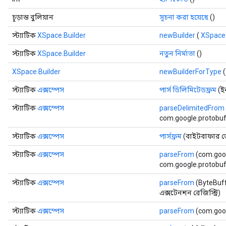
চূড়ান্ত বুলিয়ান
সূচনা করা হয়েছে
()
স্ট্যাটিক
XSpace.Builder
newBuilder
(
XSpace
স্ট্যাটিক
XSpace.Builder
নতুন নির্মাতা
()
XSpace.Builder
newBuilderForType
(
স্ট্যাটিক
এক্সস্পেস
পার্স ডিলিমিটেডফ্রম
(ইন
স্ট্যাটিক
এক্সস্পেস
parseDelimitedFrom
com.google.protobuf.
স্ট্যাটিক
এক্সস্পেস
পার্সফ্রম
(বাইটবাফার ড
স্ট্যাটিক
এক্সস্পেস
parseFrom
(com.goog
com.google.protobuf.
স্ট্যাটিক
এক্সস্পেস
parseFrom
(ByteBuff
এক্সটেনশন রেজিস্ট্রি)
স্ট্যাটিক
এক্সস্পেস
parseFrom
(com.goo